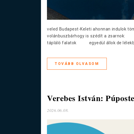
veled Budapest-Keleti ahonnan indulok
volánbuszbárhogy is szédít a zsarnok
tápláló falatok egyedül állok de lélekb
TOVÁBB OLVASOM
Verebes István: Púposte
2026.06.08.