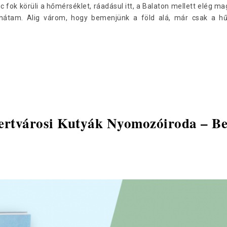
nc fok körüli a hőmérséklet, ráadásul itt, a Balaton mellett elég 
a hátam. Alig várom, hogy bemenjünk a föld alá, már csak a h
ertvárosi Kutyák Nyomozóiroda – Bev