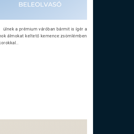
nek a prémium váróban bármit is ígér a
ok álmokat keltető kemence:zsömlémben
korokkal…