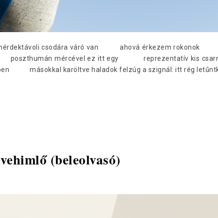
 tömérdektávoli csodára váró van ahová érkezem rokonok ül
: poszthumán mércével ez itt egy reprezentatív kis csarn
en másokkal karöltve haladok felzúg a szignál: itt rég letűnt
vehimlő (beleolvasó)