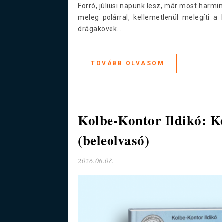
Forró, júliusi napunk lesz, már most harmi
meleg polárral, kellemetlenül melegíti 
drágakövek…
TOVÁBB OLVASOM
Kolbe-Kontor Ildikó: K
(beleolvasó)
2026.06.08.