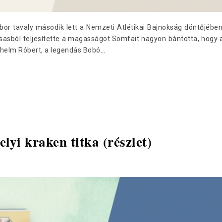
tavaly második lett a Nemzeti Atlétikai Bajnokság döntőjében
asasból teljesítette a magasságot.Somfait nagyon bántotta, hogy a
ilhelm Róbert, a legendás Bobó…
lyi kraken titka (részlet)