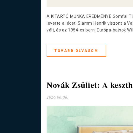
A KITARTÓ MUNKA EREDMÉNYE Somfai Tibor 
leverte a lécet, Slamm Henrik viszont a V
vált, és az 1954-es berni Európa-bajnok W
TOVÁBB OLVASOM
Novák Zsüliet: A keszthe
2026.06.08.