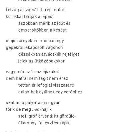
felzúg a szignál: itt rég letűnt
korokkal tartják a lépést
ászokban mérik az időt és
emberöltőkben a késést
olajos árnyékom moccan egy
gépekről lekapcsolt vagonon
dézsákban árvácskák rejtélyes
jelek az ütközőbakokon
vagyonőr szűri az éjszakát
nem hátrál nem tágít nem érez
tetten ér lefoglal visszatart:
galambok gyűlnek egy verébhez
szabad a pálya: a sín ugyan
törik de meg
nem
hajlik
stefi gróf örvend: itt gördülő-
állomány-fejlesztés zajlik