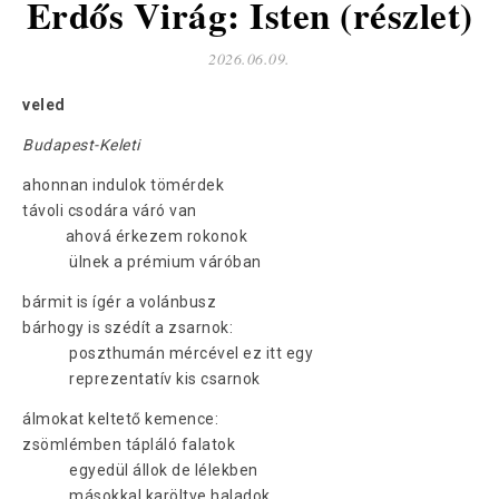
Erdős Virág: Isten (részlet)
2026.06.09.
veled
Budapest-Keleti
ahonnan indulok tömérdek
távoli csodára váró van
ahová érkezem rokonok
ülnek a prémium váróban
bármit is ígér a volánbusz
bárhogy is szédít a zsarnok:
poszthumán mércével ez itt egy
reprezentatív kis csarnok
álmokat keltető kemence:
zsömlémben tápláló falatok
egyedül állok de lélekben
másokkal karöltve haladok