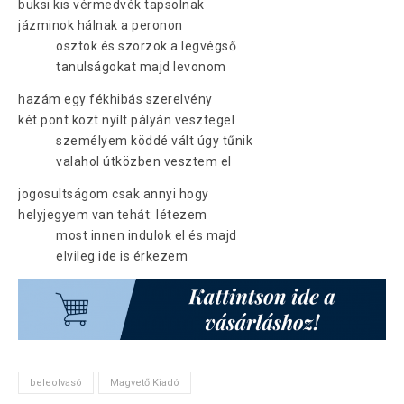
buksi kis vérmedvék tapsolnak
jázminok hálnak a peronon
osztok és szorzok a legvégső
tanulságokat majd levonom
hazám egy fékhibás szerelvény
két pont közt nyílt pályán vesztegel
személyem köddé vált úgy tűnik
valahol útközben vesztem el
jogosultságom csak annyi hogy
helyjegyem van tehát: létezem
most innen indulok el és majd
elvileg ide is érkezem
beleolvasó
Magvető Kiadó