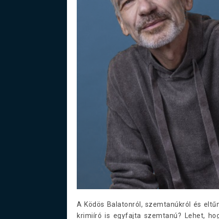
A Ködös Balatonról, szemtanúkról és eltű
krimiíró is egyfajta szemtanú? Lehet, h