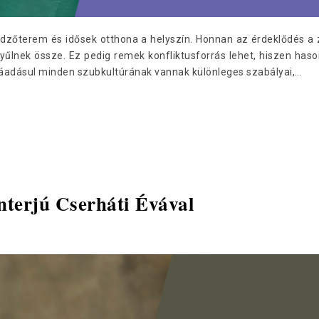
dzőterem és idősek otthona a helyszín. Honnan az érdeklődés a 
lnek össze. Ez pedig remek konfliktusforrás lehet, hiszen hasonl
áadásul minden szubkultúrának vannak különleges szabályai,…
interjú Cserháti Évával