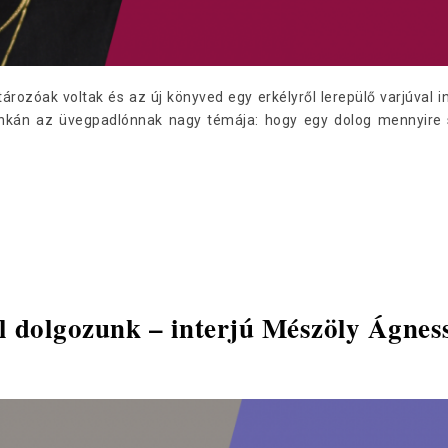
ározóak voltak és az új könyved egy erkélyről lerepülő varjúval
nkán az üvegpadlónnak nagy témája: hogy egy dolog mennyire s
l dolgozunk – interjú Mészöly Ágnes