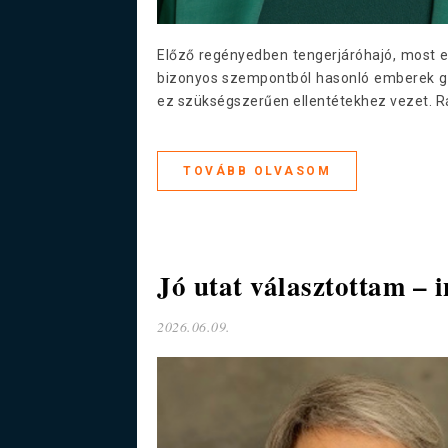
Előző regényedben tengerjáróhajó, most e
bizonyos szempontból hasonló emberek gyű
ez szükségszerűen ellentétekhez vezet. R
TOVÁBB OLVASOM
Jó utat választottam – 
2026.06.09.