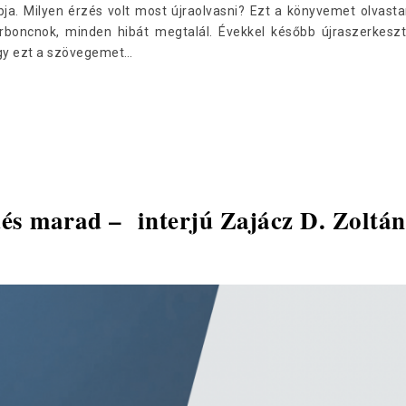
abja. Milyen érzés volt most újraolvasni? Ezt a könyvemet olvasta
órboncnok, minden hibát megtalál. Évekkel később újraszerkesz
gy ezt a szövegemet…
dés marad – interjú Zajácz D. Zoltán