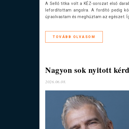
A Sellő titka volt a KÉZ-sorozat első dar
lefordítottam angolra. A fordító pedig k
újraolvastam és meghúztam az egészet. Í
TOVÁBB OLVASOM
Nagyon sok nyitott kér
2026.06.08.