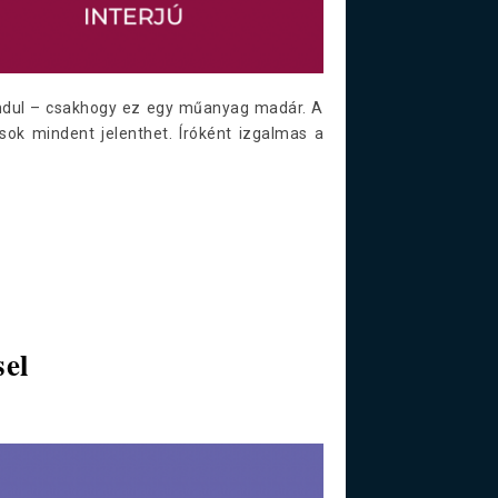
 indul – csakhogy ez egy műanyag madár. A
ok mindent jelenthet. Íróként izgalmas a
sel