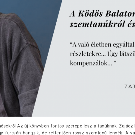
nésekről Az új könyvben fontos szerepe lesz a tanúknak. Zajácz
ogy furcsán hangzik, de rettentően rossz szemtanú lennék. A va