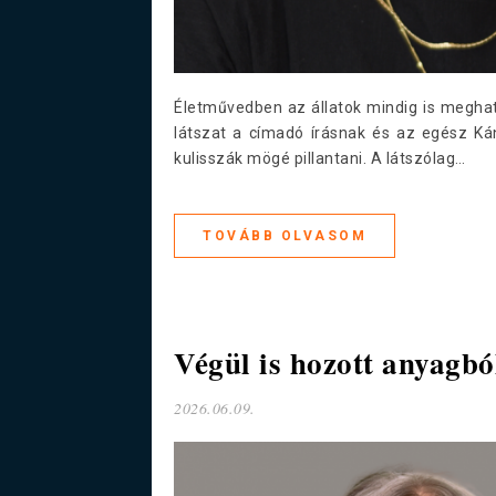
Életművedben az állatok mindig is meghat
látszat a címadó írásnak és az egész Ká
kulisszák mögé pillantani. A látszólag…
TOVÁBB OLVASOM
Végül is hozott anyagbó
2026.06.09.