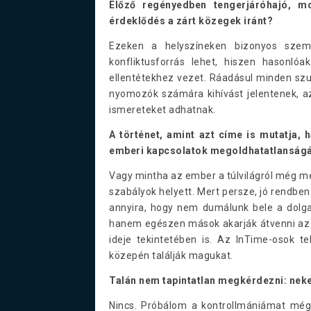
Előző regényedben tengerjáróhajó, m
érdeklődés a zárt közegek iránt?
Ezeken a helyszíneken bizonyos szem
konfliktusforrás lehet, hiszen hasonló
ellentétekhez vezet. Ráadásul minden szu
nyomozók számára kihívást jelentenek, az
ismereteket adhatnak.
A történet, amint azt címe is mutatja,
emberi kapcsolatok megoldhatatlanságá
Vagy mintha az ember a túlvilágról még meg
szabályok helyett. Mert persze, jó rendbe
annyira, hogy nem dumálunk bele a dolga
hanem egészen mások akarják átvenni az i
ideje tekintetében is. Az InTime-osok t
közepén találják magukat.
Talán nem tapintatlan megkérdezni: nek
Nincs. Próbálom a kontrollmániámat még 