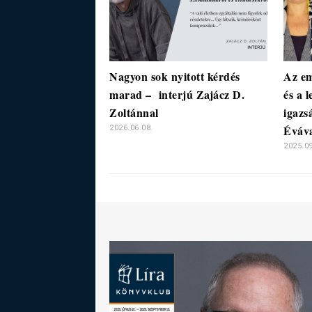
Nagyon sok nyitott kérdés
Az em
marad – interjú Zajácz D.
és a 
Zoltánnal
igazs
Éváv
2026.06.08.
2025.09