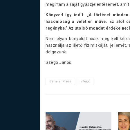
megírtam a saját gyászjelentésemet, amit 
Könyved így indít: „A történet minden
hasonlóság a véletlen műve. Ez alól csa
regénybe.” Az utolsó mondat érdekelne: 
Nem olyan bonyolult: csak meg kell kérd
használja az illető fizimiskáját, jellemét,
dolgozunk.
Szegő János
General Press
interjú