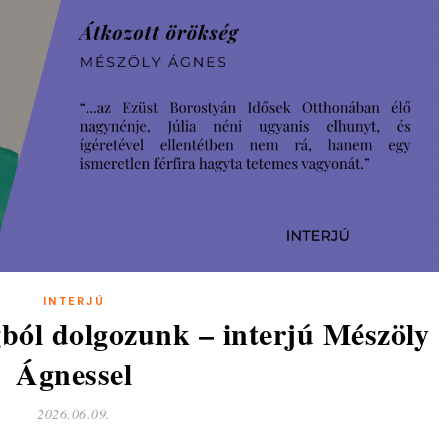
INTERJÚ
gból dolgozunk – interjú Mészöly
Ágnessel
2026.06.09.