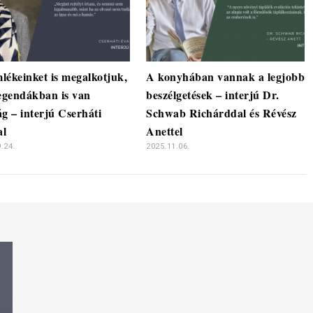
lékeinket is megalkotjuk,
A konyhában vannak a legjobb
legendákban is van
beszélgetések – interjú Dr.
ág – interjú Cserháti
Schwab Richárddal és Révész
al
Anettel
.24.
2025.11.06.