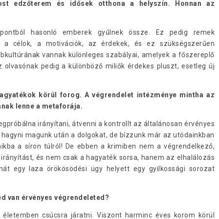
ost edzőterem és idősek otthona a helyszín. Honnan az
pontból hasonló emberek gyűlnek össze. Ez pedig remek
ak a célok, a motivációk, az érdekek, és ez szükségszerűen
bkultúrának vannak különleges szabályai, amelyek a főszereplő
 olvasónak pedig a különböző miliők érdekes pluszt, esetleg új
 hagyatékok körül forog. A végrendelet intézménye mintha az
nak lenne a metaforája.
próbálna irányítani, átvenni a kontrollt az általánosan érvényes
n hagyni magunk után a dolgokat, de bízzunk már az utódainkban
ikba a síron túlról! De ebben a krimiben nem a végrendelkező,
rányítást, és nem csak a hagyaték sorsa, hanem az elhalálozás
ehát egy laza örökösödési ügy helyett egy gyilkossági sorozat
ed van érvényes végrendeleted?
életemben csúcsra járatni. Viszont harminc éves korom körül