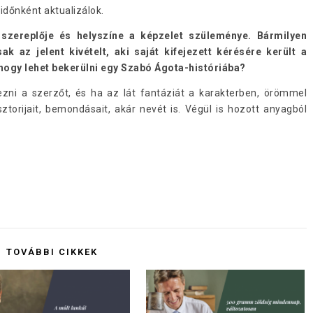
időnként aktualizálok.
 szereplője és helyszíne a képzelet szüleménye. Bármilyen
k az jelent kivételt, aki saját kifejezett kérésére került a
hogy lehet bekerülni egy Szabó Ágota-históriába?
ezni a szerzőt, és ha az lát fantáziát a karakterben, örömmel
 sztorijait, bemondásait, akár nevét is. Végül is hozott anyagból
TOVÁBBI CIKKEK