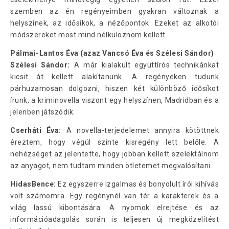
szemben az én regényeimben gyakran változnak a
helyszínek, az idősíkok, a nézőpontok. Ezeket az alkotói
módszereket most mind nélkülöznöm kellett.
Pálmai-Lantos Éva (azaz Vancsó Éva és Szélesi Sándor)
Szélesi Sándor:
A már kialakult együttírós technikánkat
kicsit át kellett alakítanunk. A regényeken tudunk
párhuzamosan dolgozni, hiszen két különböző idősíkot
írunk, a kriminovella viszont egy helyszínen, Madridban és a
jelenben játszódik.
Cserháti Éva:
A novella-terjedelemet annyira kötöttnek
éreztem, hogy végül szinte kisregény lett belőle. A
nehézséget az jelentette, hogy jobban kellett szelektálnom
az anyagot, nem tudtam minden ötletemet megvalósítani.
HidasBence:
Ez egyszerre izgalmas és bonyolult írói kihívás
volt számomra. Egy regénynél van tér a karakterek és a
világ lassú kibontására. A nyomok elrejtése és az
információadagolás során is teljesen új megközelítést