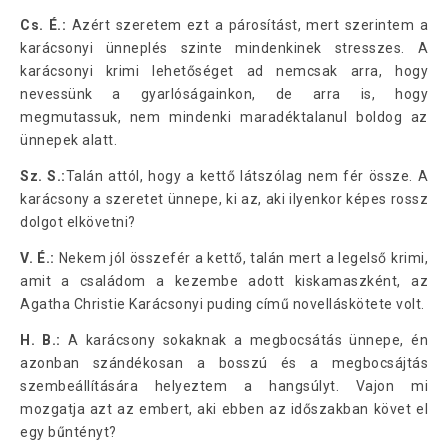
Cs. É.:
Azért szeretem ezt a párosítást, mert szerintem a
karácsonyi ünneplés szinte mindenkinek stresszes. A
karácsonyi krimi lehetőséget ad nemcsak arra, hogy
nevessünk a gyarlóságainkon, de arra is, hogy
megmutassuk, nem mindenki maradéktalanul boldog az
ünnepek alatt.
Sz. S.:
Talán attól, hogy a kettő látszólag nem fér össze. A
karácsony a szeretet ünnepe, ki az, aki ilyenkor képes rossz
dolgot elkövetni?
V. É.:
Nekem jól összefér a kettő, talán mert a legelső krimi,
amit a családom a kezembe adott kiskamaszként, az
Agatha Christie Karácsonyi puding című novelláskötete volt.
H. B.:
A karácsony sokaknak a megbocsátás ünnepe, én
azonban szándékosan a bosszú és a megbocsájtás
szembeállítására helyeztem a hangsúlyt. Vajon mi
mozgatja azt az embert, aki ebben az időszakban követ el
egy bűntényt?