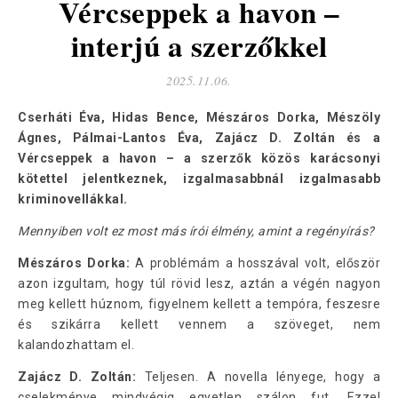
Vércseppek a havon –
interjú a szerzőkkel
2025.11.06.
Cserháti Éva, Hidas Bence, Mészáros Dorka, Mészöly
Ágnes, Pálmai-Lantos Éva, Zajácz D. Zoltán és a
Vércseppek a havon – a szerzők közös karácsonyi
kötettel jelentkeznek, izgalmasabbnál izgalmasabb
kriminovellákkal.
Mennyiben volt ez most más írói élmény, amint a regényírás?
Mészáros Dorka:
A problémám a hosszával volt, először
azon izgultam, hogy túl rövid lesz, aztán a végén nagyon
meg kellett húznom, figyelnem kellett a tempóra, feszesre
és szikárra kellett vennem a szöveget, nem
kalandozhattam el.
Zajácz D. Zoltán:
Teljesen. A novella lényege, hogy a
cselekménye mindvégig egyetlen szálon fut. Ezzel