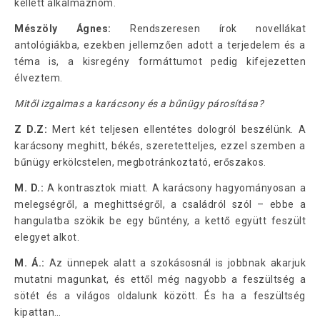
kellett alkalmaznom.
Mészöly Ágnes:
Rendszeresen írok novellákat
antológiákba, ezekben jellemzően adott a terjedelem és a
téma is, a kisregény formáttumot pedig kifejezetten
élveztem.
Mitől izgalmas a karácsony és a bűnügy párosítása?
Z D.Z:
Mert két teljesen ellentétes dologról beszélünk. A
karácsony meghitt, békés, szeretetteljes, ezzel szemben a
bűnügy erkölcstelen, megbotránkoztató, erőszakos.
M. D.:
A kontrasztok miatt. A karácsony hagyományosan a
melegségről, a meghittségről, a családról szól – ebbe a
hangulatba szökik be egy bűntény, a kettő együtt feszült
elegyet alkot.
M. Á.:
Az ünnepek alatt a szokásosnál is jobbnak akarjuk
mutatni magunkat, és ettől még nagyobb a feszültség a
sötét és a világos oldalunk között. És ha a feszültség
kipattan…