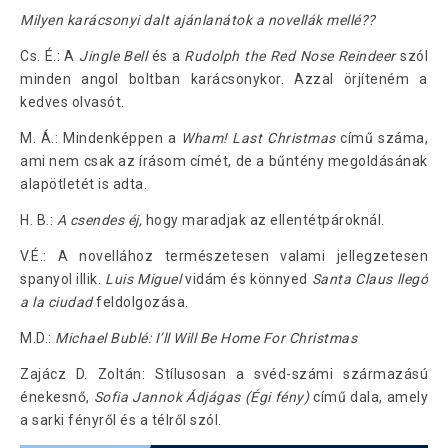
Milyen karácsonyi dalt ajánlanátok a novellák mellé??
Cs. É.: A
Jingle Bell
és a
Rudolph the Red Nose Reindeer
szól
minden angol boltban karácsonykor. Azzal örjíteném a
kedves olvasót.
M. Á.: Mindenképpen a
Wham! Last Christmas
című száma,
ami nem csak az írásom címét, de a bűntény megoldásának
alapötletét is adta.
H. B.:
A csendes éj,
hogy maradjak az ellentétpároknál.
V.É.: A novellához természetesen valami jellegzetesen
spanyol illik.
Luis Miguel
vidám és könnyed
Santa Claus llegó
a la ciudad
feldolgozása.
M.D.:
Michael Bublé: I’ll Will Be Home For Christmas
Zajácz D. Zoltán: Stílusosan a svéd-számi származású
énekesnő,
Sofia Jannok Ádjágas (Égi fény)
című dala, amely
a sarki fényről és a télről szól.