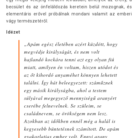
becsület és az önfeláldozás keretein belül mozognak, és
elementáris erővel próbálnak mondani valamit az emberi
vágy természetéről.
Idézet
„Apám egész életében azért küzdött, hogy
megvédje királyságát, és nem volt
hajlandó kockára tenni azt egy olyan fiú
miatt, amilyen én voltam, hiszen utódot és
az őt kihordó anyaméhet könnyen lehetett
találni. Így hát beleegyezett: száműznek
egy másik királyságba, ahol a testem
súlyával megegyező mennyiségű aranyért
cserébe felnevelnek. Se szüleim, se
családnevem, se örökségem nem lesz.
Azokban az időkben ennél még a halál is
kegyesebb büntetésnek számított. De apám
gyakorlatias ember volt. Ennyi arany