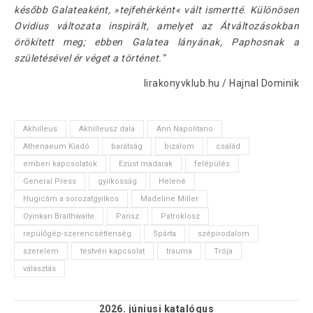
később Galateaként, »tejfehérként« vált ismertté. Különösen
Ovidius változata inspirált, amelyet az Átváltozásokban
örökített meg; ebben Galatea lányának, Paphosnak a
születésével ér véget a történet.”
lirakonyvklub.hu / Hajnal Dominik
Akhilleus
Akhilleusz dala
Ann Napolitano
Athenaeum Kiadó
barátság
bizalom
család
emberi kapcsolatok
Ezüst madarak
felépülés
General Press
gyilkosság
Helené
Hugicám a sorozatgyilkos
Madeline Miller
Oyinkan Braithwaite
Parisz
Patroklosz
repülőgép-szerencsétlenség
Spárta
szépirodalom
szerelem
testvéri kapcsolat
trauma
Trója
választás
2026. júniusi
katalógus