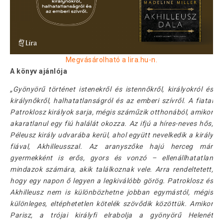
Megvásárolható a lira.hu-n.
A könyv ajánlója
„Gyönyörű történet istenekről és istennőkről, királyokról és
királynőkről, halhatatlanságról és az emberi szívről. A fiatal
Patroklosz királyok sarja, mégis száműzik otthonából, amikor
akaratlanul egy fiú halálát okozza. Az ifjú a híres-neves hős,
Péleusz király udvarába kerül, ahol együtt nevelkedik a király
fiával, Akhilleusszal. Az aranyszőke hajú herceg már
gyermekként is erős, gyors és vonzó – ellenállhatatlan
mindazok számára, akik találkoznak vele. Arra rendeltetett,
hogy egy napon ő legyen a legkiválóbb görög. Patroklosz és
Akhilleusz nem is különbözhetne jobban egymástól, mégis
különleges, eltéphetetlen kötelék szövődik közöttük. Amikor
Parisz, a trójai királyfi elrabolja a gyönyörű Helenét