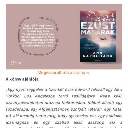
Megvásárolható a lira.hu-n.
A könyv ajánlója
„Egy nyári reggelen a tizenkét éves Edward felszáll egy New
Yorkból Los Angelesbe tartó repülőgépre. Rajta kívül
száznyolcvanhatan utaznak Kaliforniába: többek között egy
tőzsdecápa, egy Afganisztánban szolgált veterán, egy fiatal
nő, aki nemrég tudta meg, hogy gyermeket vár, egy haldokló
iparmágnás és egy szabad lelkű asszony, aki a