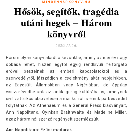
MINDENNAPKÖNYV.HU
Hősök, segítők, tragédia
utáni hegek – Három
könyvről
2020.11.26.
Három olyan könyv akadt a kezünkbe, amely az idei év nagy
dobása lehet, hiszen egytől egyig rendkívüli felforgató
erővel beszélnek az emberi kapcsolatokról és a
szenvedélyről, játszódjon a cselekmény akár napjainkban,
az Egyesült Államokban vagy Nigériában, de éppúgy
visszarévedhetünk az antik görög kultúrába is, amelynek
civilizatórikus alapvetései a mai korral is élénk párbeszédet
folytatnak. Az Athenaeum és a General Press kiadványait,
Ann Napolitano, Oyinkan Braithwaite és Madeline Miller,
azaz három női szerző regényeit szemlézzük.
Ann Napolitano: Ezüst madarak