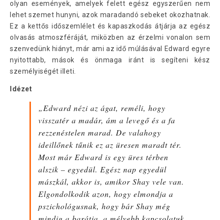
olyan események, amelyek felett egész egyszerűen nem
lehet szemet hunyni, azok maradandó sebeket okozhatnak.
Ez a kettős időszemlélet és kapaszkodás átjárja az egész
olvasás atmoszféráját, miközben az érzelmi vonalon sem
szenvedünk hiányt, már ami az idő múlásával Edward egyre
nyitottabb, mások és önmaga iránt is segíteni kész
személyiségét illeti.
Idézet
„Edward nézi az ágat, reméli, hogy
visszatér a madár, ám a levegő és a fa
rezzenéstelen marad. De valahogy
ideillőnek tűnik ez az üresen maradt tér.
Most már Edward is egy üres térben
alszik – egyedül. Egész nap egyedül
mászkál, akkor is, amikor Shay vele van.
Elgondolkodik azon, hogy elmondja a
pszichológusnak, hogy bár Shay még
mindig a barátja, a mélyebb kapcsolatuk