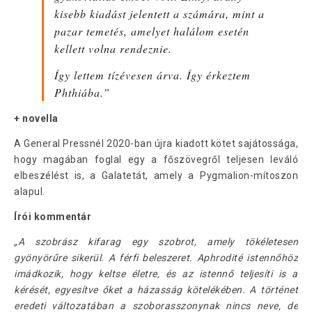
kisebb kiadást jelentett a számára, mint a
pazar temetés, amelyet halálom esetén
kellett volna rendeznie.
Így lettem tízévesen árva. Így érkeztem
Phthiába.”
+ novella
A General Pressnél 2020-ban újra kiadott kötet sajátossága,
hogy magában foglal egy a főszövegről teljesen leváló
elbeszélést is, a Galatetát, amely a Pygmalion-mítoszon
alapul.
Írói kommentár
„A szobrász kifarag egy szobrot, amely tökéletesen
gyönyörűre sikerül. A férfi beleszeret. Aphrodité istennőhöz
imádkozik, hogy keltse életre, és az istennő teljesíti is a
kérését, egyesítve őket a házasság kötelékében. A történet
eredeti változatában a szoborasszonynak nincs neve, de