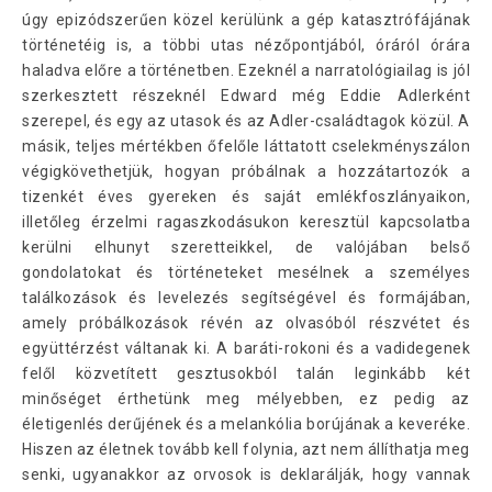
úgy epizódszerűen közel kerülünk a gép katasztrófájának
történetéig is, a többi utas nézőpontjából, óráról órára
haladva előre a történetben. Ezeknél a narratológiailag is jól
szerkesztett részeknél Edward még Eddie Adlerként
szerepel, és egy az utasok és az Adler-családtagok közül. A
másik, teljes mértékben őfelőle láttatott cselekményszálon
végigkövethetjük, hogyan próbálnak a hozzátartozók a
tizenkét éves gyereken és saját emlékfoszlányaikon,
illetőleg érzelmi ragaszkodásukon keresztül kapcsolatba
kerülni elhunyt szeretteikkel, de valójában belső
gondolatokat és történeteket mesélnek a személyes
találkozások és levelezés segítségével és formájában,
amely próbálkozások révén az olvasóból részvétet és
együttérzést váltanak ki. A baráti-rokoni és a vadidegenek
felől közvetített gesztusokból talán leginkább két
minőséget érthetünk meg mélyebben, ez pedig az
életigenlés derűjének és a melankólia borújának a keveréke.
Hiszen az életnek tovább kell folynia, azt nem állíthatja meg
senki, ugyanakkor az orvosok is deklarálják, hogy vannak