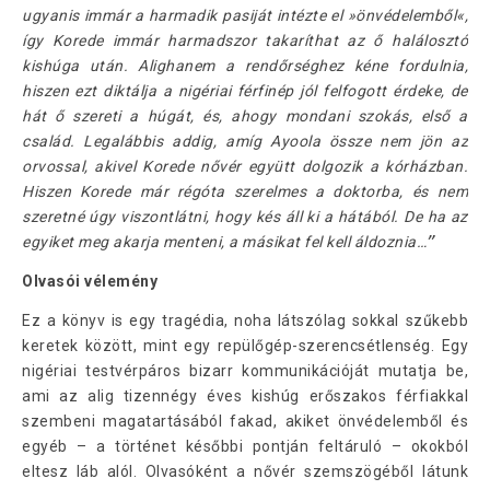
ugyanis immár a harmadik pasiját intézte el »önvédelemből«,
így Korede immár harmadszor takaríthat az ő halálosztó
kishúga után. Alighanem a rendőrséghez kéne fordulnia,
hiszen ezt diktálja a nigériai férfinép jól felfogott érdeke, de
hát ő szereti a húgát, és, ahogy mondani szokás, első a
család. Legalábbis addig, amíg Ayoola össze nem jön az
orvossal, akivel Korede nővér együtt dolgozik a kórházban.
Hiszen Korede már régóta szerelmes a doktorba, és nem
szeretné úgy viszontlátni, hogy kés áll ki a hátából. De ha az
egyiket meg akarja menteni, a másikat fel kell áldoznia…
”
Olvasói vélemény
Ez a könyv is egy tragédia, noha látszólag sokkal szűkebb
keretek között, mint egy repülőgép-szerencsétlenség. Egy
nigériai testvérpáros bizarr kommunikációját mutatja be,
ami az alig tizennégy éves kishúg erőszakos férfiakkal
szembeni magatartásából fakad, akiket önvédelemből és
egyéb – a történet későbbi pontján feltáruló – okokból
eltesz láb alól. Olvasóként a nővér szemszögéből látunk