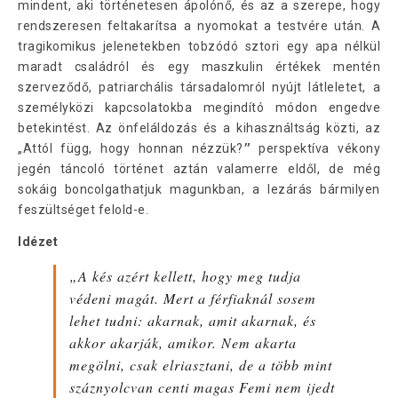
mindent, aki történetesen ápolónő, és az a szerepe, hogy
rendszeresen feltakarítsa a nyomokat a testvére után. A
tragikomikus jelenetekben tobzódó sztori egy apa nélkül
maradt családról és egy maszkulin értékek mentén
szerveződő, patriarchális társadalomról nyújt látleletet, a
személyközi kapcsolatokba megindító módon engedve
betekintést. Az önfeláldozás és a kihasználtság közti, az
„Attól függ, hogy honnan nézzük?
”
perspektíva vékony
jegén táncoló történet aztán valamerre eldől, de még
sokáig boncolgathatjuk magunkban, a lezárás bármilyen
feszültséget felold-e.
Idézet
„A kés azért kellett, hogy meg tudja
védeni magát. Mert a férfiaknál sosem
lehet tudni: akarnak, amit akarnak, és
akkor akarják, amikor. Nem akarta
megölni, csak elriasztani, de a több mint
száznyolcvan centi magas Femi nem ijedt