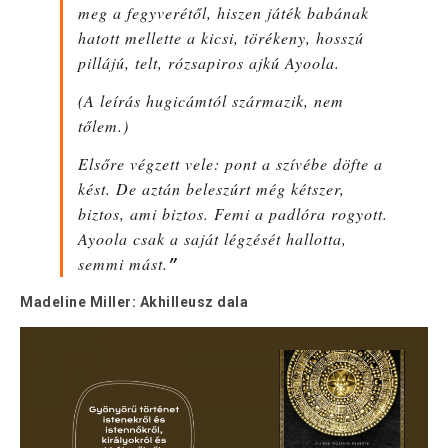
meg a fegyverétől, hiszen játék babának
hatott mellette a kicsi, törékeny, hosszú
pillájú, telt, rózsapiros ajkú Ayoola.
(A leírás hugicámtól származik, nem
tőlem.)
Elsőre végzett vele: pont a szívébe döfte a
kést. De aztán beleszúrt még kétszer,
biztos, ami biztos. Femi a padlóra rogyott.
Ayoola csak a saját légzését hallotta,
semmi mást.
”
Madeline Miller: Akhilleusz dala