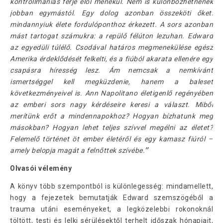
kontrollmániás férje elől menekül. Nem is különbözhetnének
jobban egymástól. Egy dolog azonban összeköti őket:
mindannyiuk élete fordulóponthoz érkezett. A sors azonban
mást tartogat számukra: a repülő félúton lezuhan. Edward
az egyedüli túlélő. Csodával határos megmenekülése egész
Amerika érdeklődését felkelti, és a fiúból akarata ellenére egy
csapásra híresség lesz. Ám nemcsak a nemkívánt
ismertséggel kell megküzdenie, hanem a baleset
következményeivel is. Ann Napolitano életigenlő regényében
az emberi sors nagy kérdéseire keresi a választ. Miből
merítünk erőt a mindennapokhoz? Hogyan bízhatunk meg
másokban? Hogyan lehet teljes szívvel megélni az életet?
Felemelő történet öt ember életéről és egy kamasz fiúról –
amely belopja magát a felnőttek szívébe.
”
Olvasói vélemény
A könyv több szempontból is különlegesség: mindamellett,
hogy a fejezetek bemutatják Edward szemszögéből a
trauma utáni eseményeket, a legközelebbi rokonoknál
töltött, testi és lelki sérülésektől terhelt időszak hónapjait,