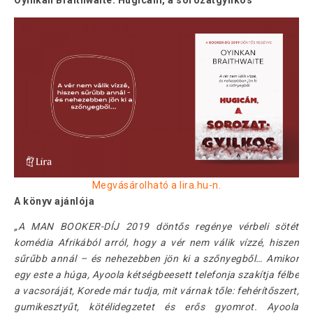
Megvásárolható a lira.hu-n.
A könyv ajánlója
„A MAN BOOKER-DÍJ 2019 döntős regénye vérbeli sötét
komédia Afrikából arról, hogy a vér nem válik vízzé, hiszen
sűrűbb annál – és nehezebben jön ki a szőnyegből… Amikor
egy este a húga, Ayoola kétségbeesett telefonja szakítja félbe
a vacsoráját, Korede már tudja, mit várnak tőle: fehérítőszert,
gumikesztyűt, kötélidegzetet és erős gyomrot. Ayoola