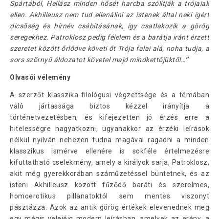
Spártából, Hellász minden hősét harcba szólítják a trójaiak
ellen. Akhilleusz nem tud ellenállni az istenek által neki ígért
dicsőség és hírnév csábításának, így csatlakozik a görög
seregekhez. Patroklosz pedig félelem és a barátja iránt érzett
szeretet között őrlődve követi őt Trója falai alá, noha tudja, a
sors szörnyű áldozatot követel majd mindkettőjüktől…
”
Olvasói vélemény
A szerzőt klasszika-filológusi végzettsége és a témában
való jártassága biztos kézzel irányítja a
történetvezetésben, és kifejezetten jó érzés erre a
hitelességre hagyatkozni, ugyanakkor az érzéki leírások
nélkül nyilván nehezen tudna magával ragadni a minden
klasszikus ismérve ellenére is sokféle értelmezésre
kifuttatható cselekmény, amely a királyok sarja, Patroklosz,
akit még gyerekkorában száműzetéssel büntetnek, és az
isteni Akhilleusz között fűződő baráti és szerelmes,
homoerotikus pillanatoktól sem mentes viszonyt
pásztázza. Azok az antik görög értékek elevenednek meg
egy mégis velejéig modern leírásban, amelyek az erény, a