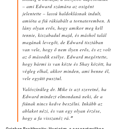
– ami Edward számára az oxigént
jelentette – lassú haldoklásnak indult,
amióta a fiú rákiabált a tornateremben. A
lány olyan erős, hogy amikor meg kell
tennie, kiszabadul majd, és máshol talál
magának levegőt, de Edward tisztában
van vele, hogy ő nem ilyen erős, és ez volt
az ő második esélye. Edward megértette,
hogy bármi is van közte és Shay között, ha
végleg elhal, akkor minden, ami benne él,
vele együtt pusztul.
Valószínűleg dr. Mike is azt szeretné, ha
Edward mindezt elmondaná neki, de a
fiúnak nincs kedve beszélni. Inkább az
ablakot nézi, és van egy olyan érzése,
hogy a fa visszanéz rá.
”
Oyinkan Braithwaite: Hugicám, a sorozatgyilkos