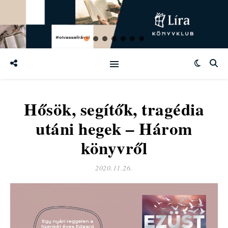
Hősök, segítők, tragédia
utáni hegek – Három
könyvről
2020.11.26.