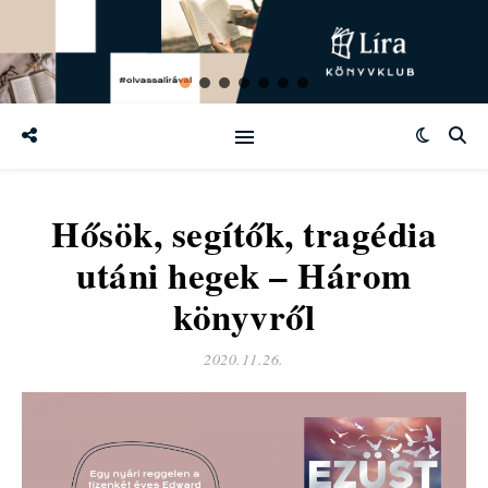
Hősök, segítők, tragédia
utáni hegek – Három
könyvről
2020.11.26.