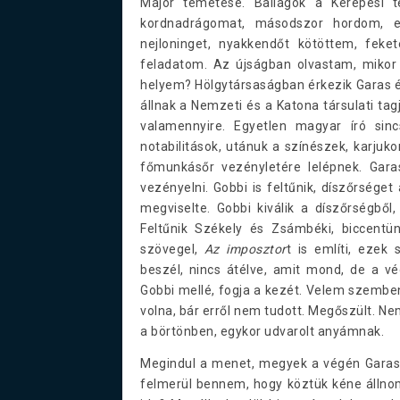
Major temetése. Ballagok a Kerepesi t
kordnadrágomat, másodszor hordom, e
nejloninget, nyakkendőt kötöttem, feke
feladatom. Az újságban olvastam, mikor 
helyem? Hölgytársaságban érkezik Garas és
állnak a Nemzeti és a Katona társulati ta
valamennyire. Egyetlen magyar író sin
notabilitások, utánuk a színészek, karjuk
főmunkásőr vezényletére lelépnek. Gar
vezényelni. Gobbi is feltűnik, díszőrséget
megviselte. Gobbi kiválik a díszőrségből,
Feltűnik Székely és Zsámbéki, biccent
szövegel,
Az imposztor
t is említi, ezek
beszél, nincs átélve, amit mond, de a vég
Gobbi mellé, fogja a kezét. Velem szemben
volna, bár erről nem tudott. Megőszült. Ne
a börtönben, egykor udvarolt anyámnak.
Megindul a menet, megyek a végén Garas m
felmerül bennem, hogy köztük kéne álln