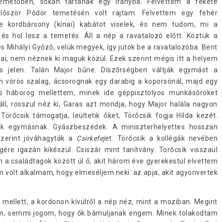
emetőben, sokan tartanak egy irányba. Felvettem a fekete
lőször Pődör temetésén volt rajtam. Felvettem egy fehér
te kordbársony (kínai) kabátot viselek, és nem tudom, mi a
és hol lesz a temetés. Áll a nép a ravatalozó előtt. Köztük a
 Mihályi Győző, velük megyek, így jutok be a ravatalozóba. Bent
gjai, nem néznek ki maguk közül. Ezek szerint mégis itt a helyem
cs jelen. Talán Major bűne. Díszőrségben váltják egymást a
on vörös szalag, ácsorognak egy darabig a koporsónál, majd egy
as háborog mellettem, minek ide géppisztolyos munkásőröket
 áll, rosszul néz ki, Garas azt mondja, hogy Major halála nagyon
 Törőcsik támogatja, leültetik őket, Törőcsik fogja Hilda kezét.
ünk egymásnak. Gyászbeszédek. A miniszterhelyettes hosszan
 szerint jóváhagyták a
Csirkefej
et. Törőcsik a kollégák nevében
ére igazán kikészül. Csiszár mint tanítvány. Törőcsik visszaül
 a családtagok között ül ő, akit három éve gyerekestül elvettem
m volt alkalmam, hogy elmeséljem neki: az apja, akit agyonvertek
ellett, a kordonon kívülről a nép néz, mint a moziban. Megint
om, semmi jogom, hogy ők bámuljanak engem. Minek tolakodtam