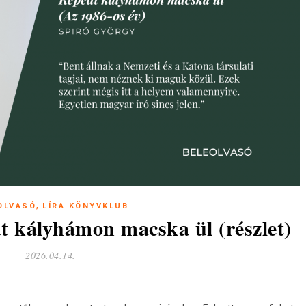
,
OLVASÓ
LÍRA KÖNYVKLUB
t kályhámon macska ül (részlet)
2026.04.14.