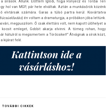
a sírásók. Állunk. Előttem Iglódi, fogja Ronyecz és Tordai Teri
y hol van MGP, pár hete elváltak. Aztán a munkásőrök közénk
ő elvtársak számára. Garas a túlsó partra kerül. Kisvártatva
Búcsúelőadás
) én voltam a dramaturgja, a próbákon jóba lettünk.
asvári, megpuszilom. Ő csak élettárs volt, nem kapott ülőhelyet a
kocsit emleget, Gobbit akarja elvinni. A tömeg rohan, hogy
 hátulról is megismertem a Törőcsiket!” Átvágnak a sírok közt,
a kijárat felé.
TOVÁBBI CIKKEK