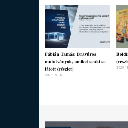
Fábián Tamás: Bravúros
Boldi
mutatványok, amiket senki se
(részl
látott (részlet)
2025.11
2025.09.16.