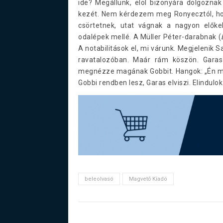
ide? Megállunk, elöl bizonyára dolgoznak 
kezét. Nem kérdezem meg Ronyecztól, hog
csörtetnek, utat vágnak a nagyon előkel
odalépek mellé. A Müller Péter-darabnak (
A notabilitások el, mi várunk. Megjelenik S
ravatalozóban. Maár rám köszön. Garas 
megnézze magának Gobbit. Hangok: „Én már
Gobbi rendben lesz, Garas elviszi. Elindulok 
beleolvasó
Magvető Kiadó