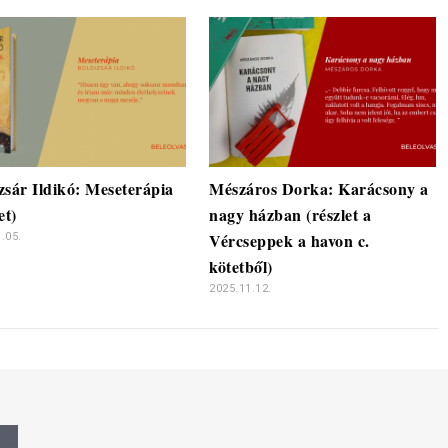
zsár Ildikó: Meseterápia
Mészáros Dorka: Karácsony a
et)
nagy házban (részlet a
Vércseppek a havon c.
.05.
kötetből)
2025.11.12.