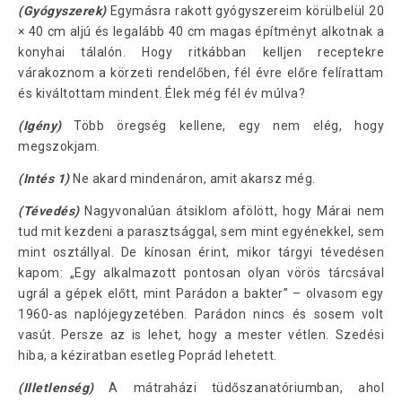
(Gyógyszerek)
Egymásra rakott gyógyszereim körülbelül 20
× 40 cm aljú és legalább 40 cm magas építményt alkotnak a
konyhai tálalón. Hogy ritkábban kelljen receptekre
várakoznom a körzeti rendelőben, fél évre előre felírattam
és kiváltottam mindent. Élek még fél év múlva?
(Igény)
Több öregség kellene, egy nem elég, hogy
megszokjam.
(Intés 1)
Ne akard mindenáron, amit akarsz még.
(Tévedés)
Nagyvonalúan átsiklom afölött, hogy Márai nem
tud mit kezdeni a parasztsággal, sem mint egyénekkel, sem
mint osztállyal. De kínosan érint, mikor tárgyi tévedésen
kapom: „Egy alkalmazott pontosan olyan vörös tárcsával
ugrál a gépek előtt, mint Parádon a bakter” – olvasom egy
1960-as naplójegyzetében. Parádon nincs és sosem volt
vasút. Persze az is lehet, hogy a mester vétlen. Szedési
hiba, a kéziratban esetleg Poprád lehetett.
(Illetlenség)
A mátraházi tüdőszanatóriumban, ahol