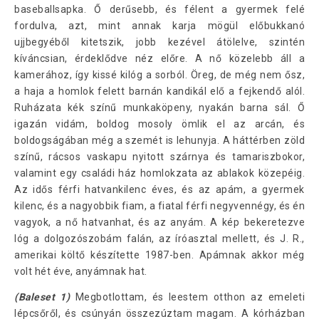
baseballsapka. Ő derűsebb, és félent a gyermek felé
fordulva, azt, mint annak karja mögül előbukkanó
ujjbegyéből kitetszik, jobb kezével átölelve, szintén
kíváncsian, érdeklődve néz előre. A nő közelebb áll a
kamerához, így kissé kilóg a sorból. Öreg, de még nem ősz,
a haja a homlok felett barnán kandikál elő a fejkendő alól.
Ruházata kék színű munkaköpeny, nyakán barna sál. Ő
igazán vidám, boldog mosoly ömlik el az arcán, és
boldogságában még a szemét is lehunyja. A háttérben zöld
színű, rácsos vaskapu nyitott szárnya és tamariszbokor,
valamint egy családi ház homlokzata az ablakok közepéig.
Az idős férfi hatvankilenc éves, és az apám, a gyermek
kilenc, és a nagyobbik fiam, a fiatal férfi negyvennégy, és én
vagyok, a nő hatvanhat, és az anyám. A kép bekeretezve
lóg a dolgozószobám falán, az íróasztal mellett, és J. R.,
amerikai költő készítette 1987-ben. Apámnak akkor még
volt hét éve, anyámnak hat.
(Baleset 1)
Megbotlottam, és leestem otthon az emeleti
lépcsőről, és csúnyán összezúztam magam. A kórházban