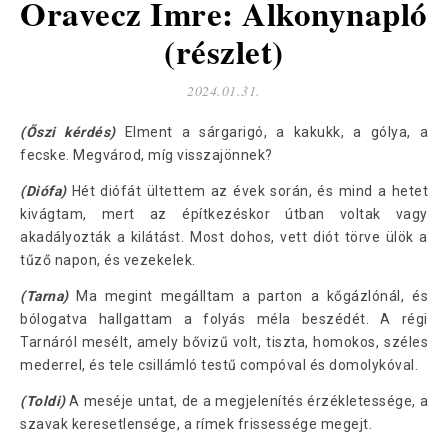
Oravecz Imre: Alkonynapló
(részlet)
2024.01.31.
(Őszi kérdés)
Elment a sárgarigó, a kakukk, a gólya, a
fecske. Megvárod, míg visszajönnek?
(Diófa)
Hét diófát ültettem az évek során, és mind a hetet
kivágtam, mert az építkezéskor útban voltak vagy
akadályozták a kilátást. Most dohos, vett diót törve ülök a
tűző napon, és vezekelek.
(Tarna)
Ma megint megálltam a parton a kőgázlónál, és
bólogatva hallgattam a folyás méla beszédét. A régi
Tarnáról mesélt, amely bővizű volt, tiszta, homokos, széles
mederrel, és tele csillámló testű compóval és domolykóval.
(Toldi)
A meséje untat, de a megjelenítés érzékletessége, a
szavak keresetlensége, a rímek frissessége megejt.