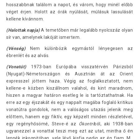
hosszabbnak találom a napot, és várom, hogy minél előbb
véget érjen. Holott az órák nyúlását, múlásuk lassulását
kellene kívánnom.
(Halottak napja)
A temetőben már legalább nyolcszáz olyan
sír van, amelynek lakóját ismertem.
(Vénség)
Nem különbözik egymástól lényegesen az
ébrenlét és az alvás.
(Vonatút)
1973-ban Európába visszatérvén Párizsból
(Nyugat)-Németországon és Ausztrián át az Orient
expresszel jöttem haza. Végig az foglalkoztatott, nem
kellene-e közben kiszállnom valahol, és kint maradnom,
hiszen a magyar határon esetleg le is tartóztathatnak. Ha
erre az egy éjszakát és egy nappalt magába foglaló kritikus
vonatútra gondolok, nem a valóságos utazás jelenik meg
előttem, hanem egy fiktív, egy képzelt minden részletével,
egy regényhősömé, Steve-é az
Ókontri
ból, aki 1938-ban
ugyanezzel a vonattal teszi meg ezt az utat, mintha ő én
lennék inkognitóban, vele lévő kisfia pedig az én fiam, M.,