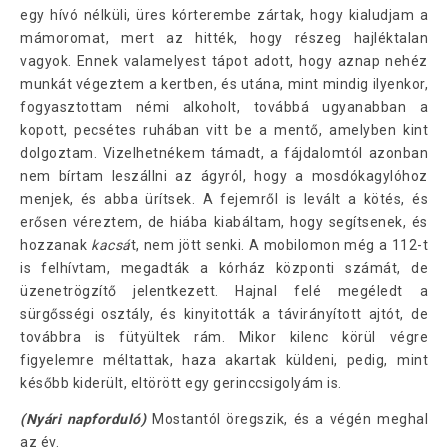
egy hívó nélküli, üres kórterembe zártak, hogy kialudjam a
mámoromat, mert az hitték, hogy részeg hajléktalan
vagyok. Ennek valamelyest tápot adott, hogy aznap nehéz
munkát végeztem a kertben, és utána, mint mindig ilyenkor,
fogyasztottam némi alkoholt, továbbá ugyanabban a
kopott, pecsétes ruhában vitt be a mentő, amelyben kint
dolgoztam. Vizelhetnékem támadt, a fájdalomtól azonban
nem bírtam leszállni az ágyról, hogy a mosdókagylóhoz
menjek, és abba ürítsek. A fejemről is levált a kötés, és
erősen véreztem, de hiába kiabáltam, hogy segítsenek, és
hozzanak
kacsá
t, nem jött senki. A mobilomon még a 112-t
is felhívtam, megadták a kórház központi számát, de
üzenetrögzítő jelentkezett. Hajnal felé megéledt a
sürgősségi osztály, és kinyitották a távirányított ajtót, de
továbbra is fütyültek rám. Mikor kilenc körül végre
figyelemre méltattak, haza akartak küldeni, pedig, mint
később kiderült, eltörött egy gerinccsigolyám is.
(Nyári napforduló)
Mostantól öregszik, és a végén meghal
az év.