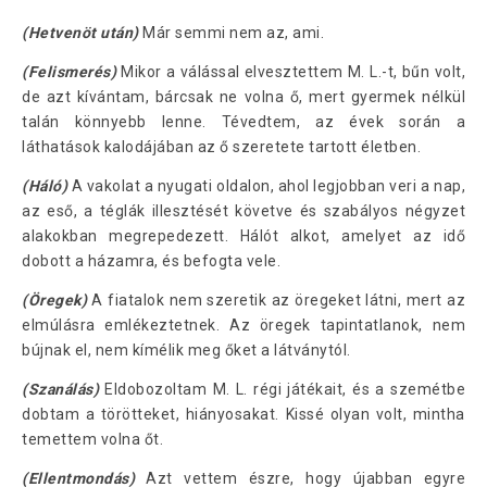
(Hetvenöt után)
Már semmi nem az, ami.
(Felismerés)
Mikor a válással elvesztettem M. L.-t, bűn volt,
de azt kívántam, bárcsak ne volna ő, mert gyermek nélkül
talán könnyebb lenne. Tévedtem, az évek során a
láthatások kalodájában az ő szeretete tartott életben.
(Háló)
A vakolat a nyugati oldalon, ahol legjobban veri a nap,
az eső, a téglák illesztését követve és szabályos négyzet
alakokban megrepedezett. Hálót alkot, amelyet az idő
dobott a házamra, és befogta vele.
(Öregek)
A fiatalok nem szeretik az öregeket látni, mert az
elmúlásra emlékeztetnek. Az öregek tapintatlanok, nem
bújnak el, nem kímélik meg őket a látványtól.
(Szanálás)
Eldobozoltam M. L. régi játékait, és a szemétbe
dobtam a törötteket, hiányosakat. Kissé olyan volt, mintha
temettem volna őt.
(Ellentmondás)
Azt vettem észre, hogy újabban egyre