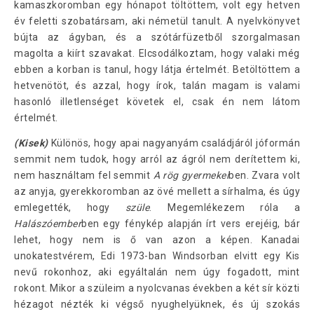
kamaszkoromban egy hónapot töltöttem, volt egy hetven
év feletti szobatársam, aki németül tanult. A nyelvkönyvet
bújta az ágyban, és a szótárfüzetből szorgalmasan
magolta a kiírt szavakat. Elcsodálkoztam, hogy valaki még
ebben a korban is tanul, hogy látja értelmét. Betöltöttem a
hetvenötöt, és azzal, hogy írok, talán magam is valami
hasonló illetlenséget követek el, csak én nem látom
értelmét.
(Kisek)
Különös, hogy apai nagyanyám családjáról jóformán
semmit nem tudok, hogy arról az ágról nem derítettem ki,
nem használtam fel semmit
A rög gyermekei
ben. Zvara volt
az anyja, gyerekkoromban az övé mellett a sírhalma, és úgy
emlegették, hogy
szüle
. Megemlékezem róla a
Halászóember
ben egy fénykép alapján írt vers erejéig, bár
lehet, hogy nem is ő van azon a képen. Kanadai
unokatestvérem, Edi 1973-ban Windsorban elvitt egy Kis
nevű rokonhoz, aki egyáltalán nem úgy fogadott, mint
rokont. Mikor a szüleim a nyolcvanas években a két sír közti
hézagot nézték ki végső nyughelyüknek, és új szokás