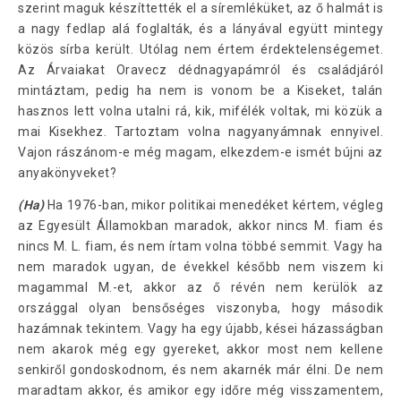
szerint maguk készíttették el a síremléküket, az ő halmát is
a nagy fedlap alá foglalták, és a lányával együtt mintegy
közös sírba került. Utólag nem értem érdektelenségemet.
Az Árvaiakat Oravecz dédnagyapámról és családjáról
mintáztam, pedig ha nem is vonom be a Kiseket, talán
hasznos lett volna utalni rá, kik, mifélék voltak, mi közük a
mai Kisekhez. Tartoztam volna nagyanyámnak ennyivel.
Vajon rászánom-e még magam, elkezdem-e ismét bújni az
anyakönyveket?
(Ha)
Ha 1976-ban, mikor politikai menedéket kértem, végleg
az Egyesült Államokban maradok, akkor nincs M. fiam és
nincs M. L. fiam, és nem írtam volna többé semmit. Vagy ha
nem maradok ugyan, de évekkel később nem viszem ki
magammal M.-et, akkor az ő révén nem kerülök az
országgal olyan bensőséges viszonyba, hogy második
hazámnak tekintem. Vagy ha egy újabb, kései házasságban
nem akarok még egy gyereket, akkor most nem kellene
senkiről gondoskodnom, és nem akarnék már élni. De nem
maradtam akkor, és amikor egy időre még visszamentem,