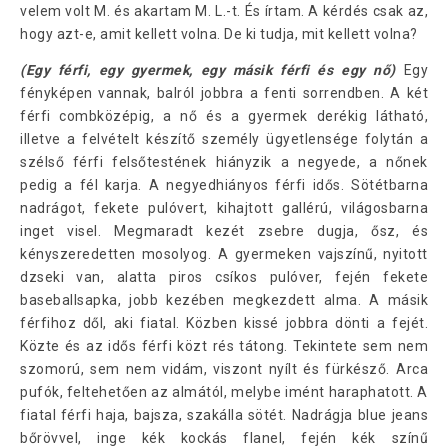
velem volt M. és akartam M. L.-t. És írtam. A kérdés csak az,
hogy azt-e, amit kellett volna. De ki tudja, mit kellett volna?
(Egy férfi, egy gyermek, egy másik férfi és egy nő)
Egy
fényképen vannak, balról jobbra a fenti sorrendben. A két
férfi combközépig, a nő és a gyermek derékig látható,
illetve a felvételt készítő személy ügyetlensége folytán a
szélső férfi felsőtestének hiányzik a negyede, a nőnek
pedig a fél karja. A negyedhiányos férfi idős. Sötétbarna
nadrágot, fekete pulóvert, kihajtott gallérú, világosbarna
inget visel. Megmaradt kezét zsebre dugja, ősz, és
kényszeredetten mosolyog. A gyermeken vajszínű, nyitott
dzseki van, alatta piros csíkos pulóver, fején fekete
baseballsapka, jobb kezében megkezdett alma. A másik
férfihoz dől, aki fiatal. Közben kissé jobbra dönti a fejét.
Közte és az idős férfi közt rés tátong. Tekintete sem nem
szomorú, sem nem vidám, viszont nyílt és fürkésző. Arca
pufók, feltehetően az almától, melybe imént haraphatott. A
fiatal férfi haja, bajsza, szakálla sötét. Nadrágja blue jeans
bőrövvel, inge kék kockás flanel, fején kék színű