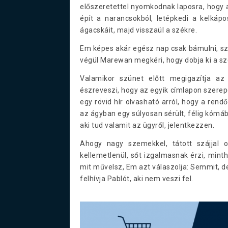
előszeretettel nyomkodnak laposra, hogy a
épít a narancsokból, letépkedi a kelkáp
ágacskáit, majd visszaül a székre.
Em képes akár egész nap csak bámulni, sz
végül Marewan megkéri, hogy dobja ki a s
Valamikor szünet előtt megigazítja az
észreveszi, hogy az egyik címlapon szerepe
egy rövid hír olvasható arról, hogy a ren
az ágyban egy súlyosan sérült, félig kómáb
aki tud valamit az ügyről, jelentkezzen.
Ahogy nagy szemekkel, tátott szájjal o
kellemetlenül, sőt izgalmasnak érzi, min
mit művelsz, Em azt válaszolja: Semmit, de
felhívja Pablót, aki nem veszi fel.