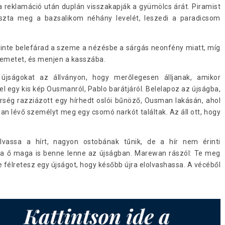
 reklamáció után duplán visszakapják a gyümölcs árát. Piramist
oszta meg a bazsalikom néhány levelét, leszedi a paradicsom
inte belefárad a szeme a nézésbe a sárgás neonfény miatt, míg
zemetet, és menjen a kasszába.
 újságokat az állványon, hogy merőlegesen álljanak, amikor
l egy kis kép Ousmanról, Pablo barátjáról. Belelapoz az újságba,
dőrség razziázott egy hírhedt oslói bűnöző, Ousman lakásán, ahol
an lévő személyt meg egy csomó narkót találtak. Az áll ott, hogy
lvassa a hírt, nagyon ostobának tűnik, de a hír nem érinti
tha ő maga is benne lenne az újságban. Marewan rászól: Te meg
 félretesz egy újságot, hogy később újra elolvashassa. A vécéből