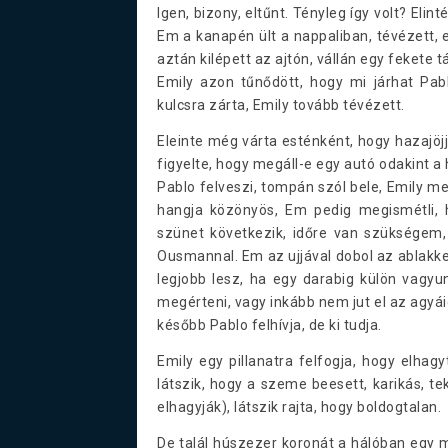
Igen, bizony, eltűnt. Tényleg így volt? Eli
Em a kanapén ült a nappaliban, tévézett, 
aztán kilépett az ajtón, vállán egy fekete t
Emily azon tűnődött, hogy mi járhat Pabl
kulcsra zárta, Emily tovább tévézett.
Eleinte még várta esténként, hogy hazajöjjö
figyelte, hogy megáll-e egy autó odakint a 
Pablo felveszi, tompán szól bele, Emily me
hangja közönyös, Em pedig megismétli,
szünet következik, időre van szükségem, 
Ousmannal. Em az ujjával dobol az ablakke
legjobb lesz, ha egy darabig külön vagyu
megérteni, vagy inkább nem jut el az agyáig
később Pablo felhívja, de ki tudja.
Emily egy pillanatra felfogja, hogy elhagy
látszik, hogy a szeme beesett, karikás, t
elhagyják), látszik rajta, hogy boldogtalan.
De talál húszezer koronát a hálóban egy m