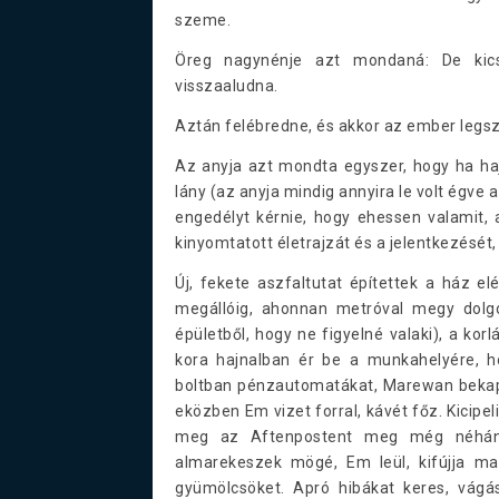
szeme.
Öreg nagynénje azt mondaná: De kicsi
visszaaludna.
Aztán felébredne, és akkor az ember legsz
Az anyja azt mondta egyszer, hogy ha haj
lány (az anyja mindig annyira le volt égve 
engedélyt kérnie, hogy ehessen valamit, 
kinyomtatott életrajzát és a jelentkezését,
Új, fekete aszfaltutat építettek a ház el
megállóig, ahonnan metróval megy dolgoz
épületből, hogy ne figyelné valaki), a ko
kora hajnalban ér be a munkahelyére, hog
boltban pénzautomatákat, Marewan bekapc
eközben Em vizet forral, kávét főz. Kicipel
meg az Aftenpostent meg még néhány
almarekeszek mögé, Em leül, kifújja mag
gyümölcsöket. Apró hibákat keres, vágá