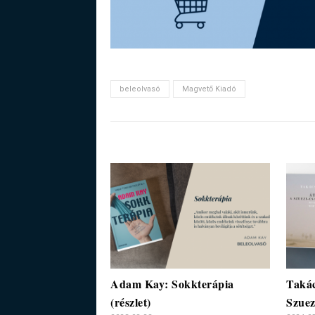
beleolvasó
Magvető Kiadó
Adam Kay: Sokkterápia
Takác
(részlet)
Szuez