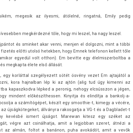
kém, megesik az ilyesmi, átölelné, ringatná, Emily pedig
ívesebben megkérdezné tőle, hogy mi leszel, ha nagy leszel.
pántot és sminket akar venni, menjen el dolgozni, mint a többi
a fizetés előtti utolsó hetekben, hogy Emnek telefonon kellett tőle
amikor egyedül volt otthon). Em bevitte egy élelmiszerboltba a
 és megkapta élete első állását.
é, egy korláttal szegélyezett sötét ösvény vezet Em ajtajától a
ni, kora hajnalban lép ki az ajtón (alig tud úgy kimenni az
rlátba kapaszkodva lépked a peronig, nehogy elcsússzon a jégen,
y mindent előkészíthessen. Kinyitja és elindítja a bankolj-a-
solja a számítógépet, készít egy smoothie-t, kimegy a vécére,
i az újságkötegeket, állványra rakosgatja a VG-t és a Dagbladet-t
 kevésbé ismert újságot. Marewan kitesz egy széket az
át, végre azt csinálhatja, amit a legjobban szeret, átnézi a
st az almán, foltot a banánon, puha avokádót, amit a vevők