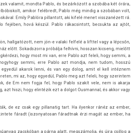
ntézek valamit, mondta Pablo, és bezárkózott a szobába két órára,
elbóbiskolt, amikor felébredt, Pablo még mindig a szobában volt,
áskával. Emily Pablóra pillantott, aki kifelé menet visszanézett rá.
o fejében, hová készül. Pablo rákacsintott, becsukta az ajtót,
n, hallgatózott, nem jön-e valaki felfelé a lifttel vagy a lépcsőn,
ház előtt. Sokadszorra próbálja felhívni, hosszan kicseng, mielőtt
gkérdezi, hogy most mi van, erre Pablo azt feleli, hogy semmi, a
 hogyhogy semmi, erre Pablo azt mondja, nem tudom, hosszú
egyedül akarok lenni, és van egy dolog, amit el kell intéznem
reten, mi az, hogy egyedül, Pablo meg azt feleli, hogy szerintem
nk, de Em nem fogja fel, hogy Pablo szakít vele, nem is akarja
, azt hiszi, hogy elintézik ezt a dolgot Ousmannal, és akkor vagy
ták, de ez csak egy pillanatig tart. Ha ilyenkor ránéz az ember,
ekintete fáradt (iszonyatosan fáradtnak érzi magát az ember, ha
űanyag zacskóban a párna alatt, megszámolja, és újra csillog a