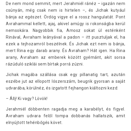
De nem mond semmit, mert Jerahmiél ránéz – igazán nem
csúnyán, még csak nem is hirtelen –, és Jichak kutyául
bánja az egészet. Ördög vigye el a rossz hangulatát. Pont
Avrahammal kellett, ajaj, akivel amúgy is rokonságba kerül
nemsokára. Nagyobbik fia, Amosz sokat ül esténként
Rinával, Avraham leányával a padon – itt pusztuljak el, ha
ezek a tejhozamról beszélnek. És Jichak ezt nem is bánja,
mert Rina egy darab arany. És Avraham? Hát igen. Ha Rina
arany, Avraham az emberek között gyémánt, akit sorsa
rázúduló sziklái sem bírtak porrá zúzni.
Jichak magába szállása csak egy pillanatig tart, azután
eszébe jut az ellopott lószerszám, beugrik gyorsan a saját
udvarába, körülnéz, és izgatott fejhangon kiáltozni kezd:
– Állj! Ki vagy? Lövök!
Jerahmiél döbbenten ragadja meg a karabélyt, és figyel.
Avraham udvara felől tompa dobbanás hallatszik, amit
elnyújtott tehénbőgés követ.