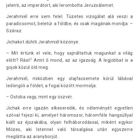
jelenti, az imperátort, aki lerombolta Jeruzsálemet.
Jerahmiél erre sem felel. Tüzetes vizsgálat alá veszi a
paradicsomot, beletúr a földbe, és csak magának mondja: –
Száraz.
Jichakot dühíti Jerahmiél közönye.
– Mit értünk el vele, hogy sajnáltattuk magunkat a világ
2
előtt? Rási!
Amit ő mond, az az igazság. A legjobbat is a
gojok közül öld meg.
Jerahmiél, miközben egy olajfacsemete körül lábával
ledöngöli a földet, a fogai között mormolja:
– Ostoba vagy, mint egy öszvér.
Jichak erre igazán elkeseredik, és véleményét egyetlen
szóval fejezi ki, amelyet háromszor, háromféle hangsúllyal
kiált az éjszakába, olyan felháborodással, miként egykor
Mózes, aki Istennel való társalgása után egyszerre
meglátta az aranyborjút.