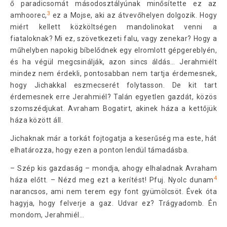
ő paradicsomát másodosztályúnak minősítette ez az
3
amhoorec,
ez a Mojse, aki az átvevőhelyen dolgozik. Hogy
miért kellett közköltségen mandolinokat venni a
fiataloknak? Mi ez, szövetkezeti falu, vagy zenekar? Hogy a
műhelyben napokig bíbelődnek egy elromlott gépgereblyén,
és ha végül megcsinálják, azon sincs áldás… Jerahmiélt
mindez nem érdekli, pontosabban nem tartja érdemesnek,
hogy Jichakkal eszmecserét folytasson. De kit tart
érdemesnek erre Jerahmiél? Talán egyetlen gazdát, közös
szomszédjukat. Avraham Bogatirt, akinek háza a kettőjük
háza között áll.
Jichaknak már a torkát fojtogatja a keserűség ma este, hát
elhatározza, hogy ezen a ponton lendül támadásba.
– Szép kis gazdaság – mondja, ahogy elhaladnak Avraham
4
háza előtt. – Nézd meg ezt a kerítést! Pfuj. Nyolc dunam
narancsos, ami nem terem egy font gyümölcsöt. Évek óta
hagyja, hogy felverje a gaz. Udvar ez? Trágyadomb. Én
mondom, Jerahmiél…