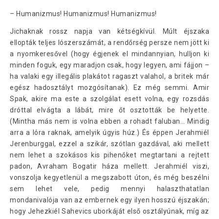
– Humanizmus! Humanizmus! Humanizmus!
Jichaknak rossz napja van kétségkívül. Múlt éjszaka
ellopták teljes lószerszámát, a rendőrség persze nem jött ki
a nyomkeresővel (hogy égjenek el mindannyian, hulljon ki
minden foguk, egy maradjon csak, hogy legyen, ami fájjon –
ha valaki egy illegális plakátot ragaszt valahol, a britek már
egész hadosztályt mozgósítanak). Ez még semmi. Amir
Spak, akire ma este a szolgálat esett volna, egy rozsdás
dróttal elvágta a lábát, mire őt osztották be helyette.
(Mintha más nem is volna ebben a rohadt faluban… Mindig
arra a lóra raknak, amelyik úgyis húz.) És éppen Jerahmiél
Jerenburggal, ezzel a szikár, szótlan gazdával, aki mellett
nem lehet a szokásos kis pihenőket megtartani a rejtett
padon, Avraham Bogatir háza mellett. Jerahmiél viszi,
vonszolja kegyetlenül a megszabott úton, és még beszélni
sem lehet vele, pedig mennyi halaszthatatlan
mondanivalója van az embernek egy ilyen hosszú éjszakán;
hogy Jehezkiél Sahevics uborkáját első osztályúnak, míg az