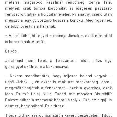
méterre magasodó kasztinai rendőrség tornya felé,
melynek csak tompa körvonalát és idegesen pásztázó
fényszóróit látják a holdtalan éjjelen. Pillanatnyi csend után
megszólal egy golyószóró hosszan, konokul. Még figyelnek,
de több lövést nem hallanak.
– Valaki köhögött egyet – mondja Jichak –, ezek már attól
is becsinálnak. A tetűk.
És köp.
Jerahmiél nem felel, a felszántott földet nézi, egy
göröngyöt szétnyom a bakancsával.
– Nekem mondhatjátok, hogy teljesen bolond vagyok –
ugrál Jichak –, én akkor is csak azt monkardosg- dom…
megcsókolhatjátok a fenekemet… ezek a gyerekek, ezek
igen. És mi? Hajaj. Nulla. Tudod, mit mondott Churchill?
1
Palesztinában a szamarak háborúja folyik. Oké, ez a goj
is
elismeri, hogy háború. Ez a titesz…
Titesz Jichak zsargonnal sűrűn kevert beszédében Titust