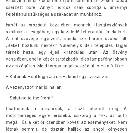
valószínűtlenül kidudorodó izomcsomóira feszesen tapad
cserzett bőre. Annyit hordoz csak csontjain, amennyi
feltétlenül szükséges a szakadatlan munkához.
Ismét az országút közelében mennek. Hangfoszlányok
szállnak a levegőben, egy közeledő teherautón énekelnek.
A dal szövege egyszerű, mindössze három szóból áll:
„Békét hoztunk nektek.” Valamelyik déli település tagjai
térnek haza, egy éjjeli kirándulás után. Az ösvény
vonalában, ahol a két őr tartózkodik, éles lámpafény lobban
az országúton. Majd tompa angol beszéd üti meg a fülüket.
– Katonák – suttogja Jichak –, lehet egy szakasz is.
A vezényszót már jól hallani.
6
– Saluting to the front!
Csattognak a bakancsok, a tiszt jöhetett meg. A
motorberregés egyre erősebb, csikorog a fék, az autó
megáll. És a két őr csendben követi az eseményeket. Nem
látnak semmit, de tisztán hallják az angol kényesen