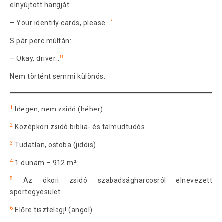
elnyújtott hangját:
7
– Your identity cards, please…
S pár perc múltán:
8
– Okay, driver…
Nem történt semmi különös.
1
Idegen, nem zsidó (héber).
2
Középkori zsidó biblia- és talmudtudós.
3
Tudatlan, ostoba (jiddis).
4
1 dunam – 912 m².
5
Az ókori zsidó szabadságharcosról elnevezett
sportegyesület.
6
Előre tisztelegj! (angol)