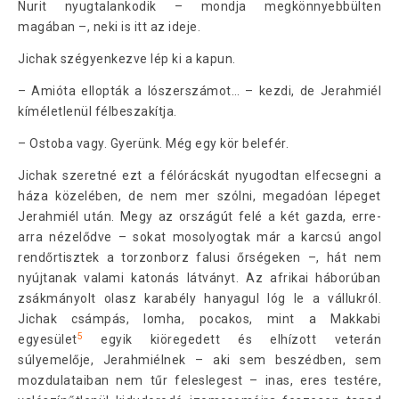
Nurit nyugtalankodik – mondja megkönnyebbülten
magában –, neki is itt az ideje.
Jichak szégyenkezve lép ki a kapun.
– Amióta ellopták a lószerszámot… – kezdi, de Jerahmiél
kíméletlenül félbeszakítja.
– Ostoba vagy. Gyerünk. Még egy kör belefér.
Jichak szeretné ezt a félórácskát nyugodtan elfecsegni a
háza közelében, de nem mer szólni, megadóan lépeget
Jerahmiél után. Megy az országút felé a két gazda, erre-
arra nézelődve – sokat mosolyogtak már a karcsú angol
rendőrtisztek a torzonborz falusi őrségeken –, hát nem
nyújtanak valami katonás látványt. Az afrikai háborúban
zsákmányolt olasz karabély hanyagul lóg le a vállukról.
Jichak csámpás, lomha, pocakos, mint a Makkabi
5
egyesület
egyik kiöregedett és elhízott veterán
súlyemelője, Jerahmiélnek – aki sem beszédben, sem
mozdulataiban nem tűr feleslegest – inas, eres testére,