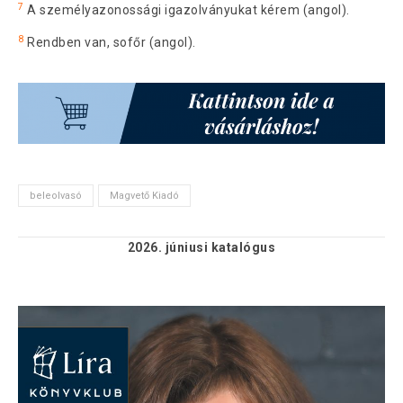
7
A személyazonossági igazolványukat kérem (angol).
8
Rendben van, sofőr (angol).
beleolvasó
Magvető Kiadó
2026. júniusi
katalógus