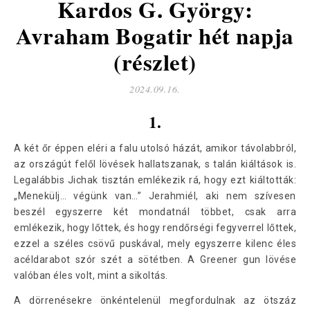
Kardos G. György:
Avraham Bogatir hét napja
(részlet)
2024.09.16.
1.
A két őr éppen eléri a falu utolsó házát, amikor távolabbról,
az országút felől lövések hallatszanak, s talán kiáltások is.
Legalábbis Jichak tisztán emlékezik rá, hogy ezt kiáltották:
„Menekülj… végünk van…” Jerahmiél, aki nem szívesen
beszél egyszerre két mondatnál többet, csak arra
emlékezik, hogy lőttek, és hogy rendőrségi fegyverrel lőttek,
ezzel a széles csövű puskával, mely egyszerre kilenc éles
acéldarabot szór szét a sötétben. A Greener gun lövése
valóban éles volt, mint a sikoltás.
A dörrenésekre önkéntelenül megfordulnak az ötszáz