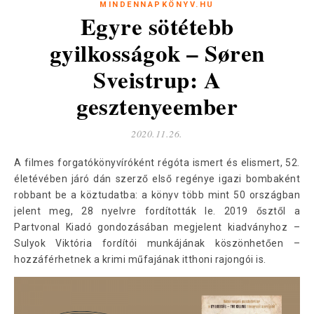
MINDENNAPKÖNYV.HU
Egyre sötétebb
gyilkosságok – Søren
Sveistrup: A
gesztenyeember
2020.11.26.
A filmes forgatókönyvíróként régóta ismert és elismert, 52.
életévében járó dán szerző első regénye igazi bombaként
robbant be a köztudatba: a könyv több mint 50 országban
jelent meg, 28 nyelvre fordították le. 2019 ősztől a
Partvonal Kiadó gondozásában megjelent kiadványhoz –
Sulyok Viktória fordítói munkájának köszönhetően –
hozzáférhetnek a krimi műfajának itthoni rajongói is.