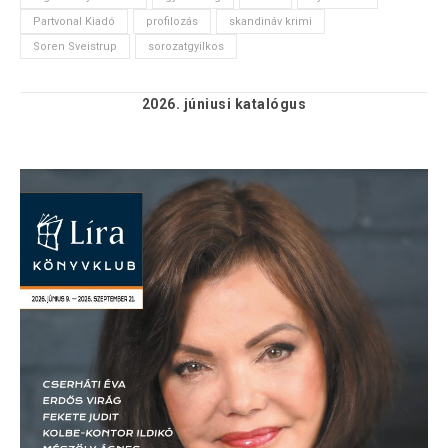
Partvonal Kiadó
profilozás
skandináv krimi
Soren Sveistrup
sorozatgyilkos
2026. júniusi
katalógus