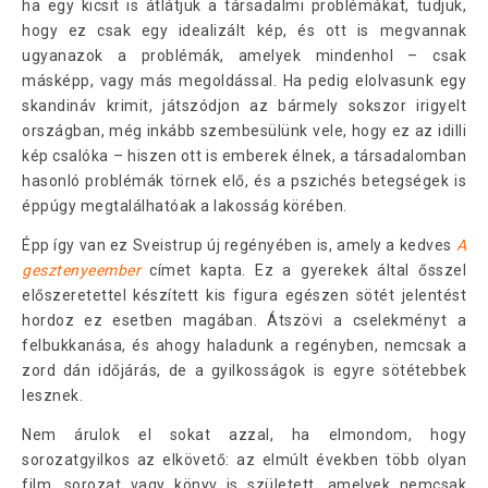
ha egy kicsit is átlátjuk a társadalmi problémákat, tudjuk,
hogy ez csak egy idealizált kép, és ott is megvannak
ugyanazok a problémák, amelyek mindenhol – csak
másképp, vagy más megoldással. Ha pedig elolvasunk egy
skandináv krimit, játszódjon az bármely sokszor irigyelt
országban, még inkább szembesülünk vele, hogy ez az idilli
kép csalóka – hiszen ott is emberek élnek, a társadalomban
hasonló problémák törnek elő, és a pszichés betegségek is
éppúgy megtalálhatóak a lakosság körében.
Épp így van ez Sveistrup új regényében is, amely a kedves
A
gesztenyeember
címet kapta. Ez a gyerekek által ősszel
előszeretettel készített kis figura egészen sötét jelentést
hordoz ez esetben magában. Átszövi a cselekményt a
felbukkanása, és ahogy haladunk a regényben, nemcsak a
zord dán időjárás, de a gyilkosságok is egyre sötétebbek
lesznek.
Nem árulok el sokat azzal, ha elmondom, hogy
sorozatgyilkos az elkövető: az elmúlt években több olyan
film, sorozat vagy könyv is született, amelyek nemcsak