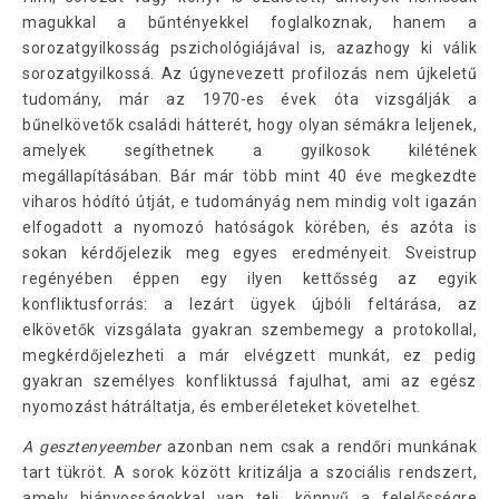
magukkal a bűntényekkel foglalkoznak, hanem a
sorozatgyilkosság pszichológiájával is, azazhogy ki válik
sorozatgyilkossá. Az úgynevezett profilozás nem újkeletű
tudomány, már az 1970-es évek óta vizsgálják a
bűnelkövetők családi hátterét, hogy olyan sémákra leljenek,
amelyek segíthetnek a gyilkosok kilétének
megállapításában. Bár már több mint 40 éve megkezdte
viharos hódító útját, e tudományág nem mindig volt igazán
elfogadott a nyomozó hatóságok körében, és azóta is
sokan kérdőjelezik meg egyes eredményeit. Sveistrup
regényében éppen egy ilyen kettősség az egyik
konfliktusforrás: a lezárt ügyek újbóli feltárása, az
elkövetők vizsgálata gyakran szembemegy a protokollal,
megkérdőjelezheti a már elvégzett munkát, ez pedig
gyakran személyes konfliktussá fajulhat, ami az egész
nyomozást hátráltatja, és emberéleteket követelhet.
A gesztenyeember
azonban nem csak a rendőri munkának
tart tükröt. A sorok között kritizálja a szociális rendszert,
amely hiányosságokkal van teli, könnyű a felelősségre