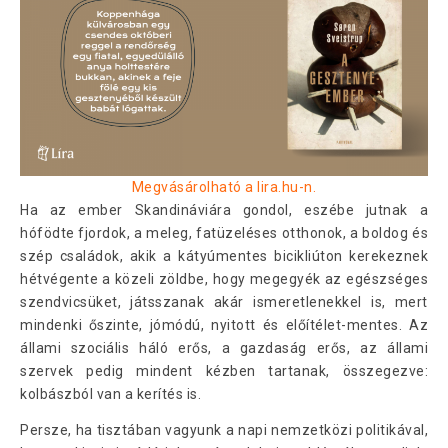
Megvásárolható a lira.hu-n.
Ha az ember Skandináviára gondol, eszébe jutnak a
hófödte fjordok, a meleg, fatüzeléses otthonok, a boldog és
szép családok, akik a kátyúmentes bicikliúton kerekeznek
hétvégente a közeli zöldbe, hogy megegyék az egészséges
szendvicsüket, játsszanak akár ismeretlenekkel is, mert
mindenki őszinte, jómódú, nyitott és előítélet-mentes. Az
állami szociális háló erős, a gazdaság erős, az állami
szervek pedig mindent kézben tartanak, összegezve:
kolbászból van a kerítés is.
Persze, ha tisztában vagyunk a napi nemzetközi politikával,