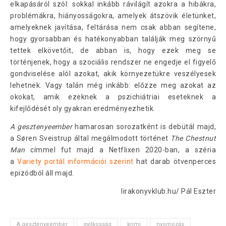
elkapásáról szól: sokkal inkább rávilágít azokra a hibákra,
problémákra, hiányosságokra, amelyek átszövik életünket,
amelyeknek javítása, feltárása nem csak abban segítene,
hogy gyorsabban és hatékonyabban találják meg szörnyű
tettek elkövetőit, de abban is, hogy ezek meg se
történjenek, hogy a szociális rendszer ne engedje el figyelő
gondviselése alól azokat, akik környezetükre veszélyesek
lehetnek. Vagy talán még inkább: előzze meg azokat az
okokat, amik ezeknek a pszichiátriai eseteknek a
kifejlődését oly gyakran eredményezhetik.
A gesztenyeember
hamarosan sorozatként is debütál majd,
a Søren Sveistrup által megálmodott történet
The Chestnut
Man
címmel fut majd a Netflixen 2020-ban, a széria
a
Variety portál információi szerint
hat darab ötvenperces
epizódból áll majd.
lirakonyvklub.hu/ Pál Eszter
A gesztenyeember
gyilkosság
krimi
nyomozás