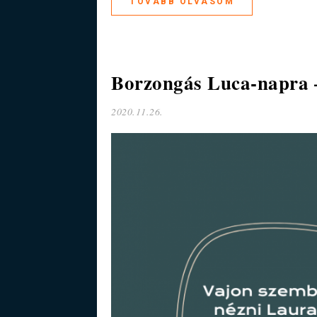
TOVÁBB OLVASOM
Borzongás Luca-napra –
2020.11.26.