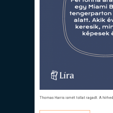
Thomas Harris ismét tollat ragadt. A hírhed