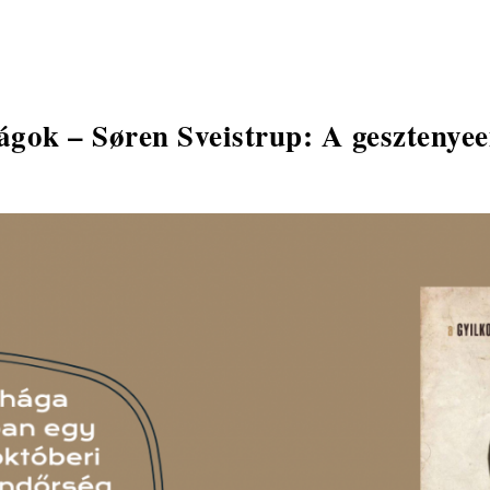
ságok – Søren Sveistrup: A gesztenye