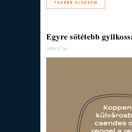
TOVÁBB OLVASOM
Egyre sötétebb gyilkos
2020.11.26.