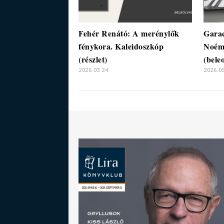
Fehér Renátó: A merénylők
Garac
fénykora. Kaleidoszkóp
Noémi
(részlet)
(bele
2026.03.24.
2026.05