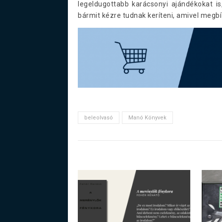
legeldugottabb karácsonyi ajándékokat is
bármit kézre tudnak keríteni, amivel megbí
beleolvasó
Manó Könyvek