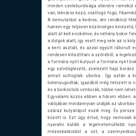
minden szeleburdisága ellenére remekül e
van, lekváros kezű, csattogó fogú, fikamiká
A bemutatást a kedves, ám rendkívül félé
hanem egy teljesen közönséges kinézetű, hó
alatt át kell evickélnie, és néhány bokor fe
a dolgok alatt, így esett meg vele az is k
a kerti asztalt, és azzal együtt ráborult
rendesen kitisztítani a szőréből, a legel
a formára nyírt kutyust a formára nyírt b
egy szívdöglesztő, zselézett hajú borász 
annyit suttogtak: uborka… Így aztán a k
belenyugodtak, igazából még tetszett is n
és a borkóstoló cimborák, többé nem lehete
Egyvalami közös ebben a három ebben: az
valójában mindannyian utálják az uborkás-k
száraz kutyatápot eszik meg. És persze 
között is. Ezt úgy értsd, hogy nemcsak á
nyaralni küldik a legelvetemültebb ny
mézeskalácsból a sót, a szennyeskosá