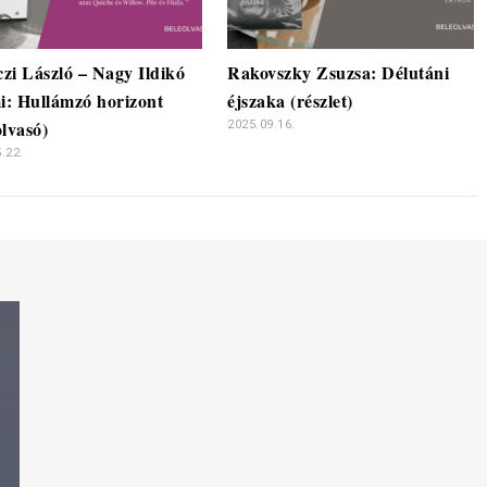
zi László – Nagy Ildikó
Rakovszky Zsuzsa: Délutáni
: Hullámzó horizont
éjszaka (részlet)
olvasó)
2025.09.16.
.22.