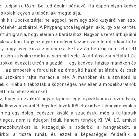
l tudjon rejtőzni. Be tud épülni bárhová! Ha éppen olyan kedve
s kölök legyen a talpán, aki megtalálja.
nk kis Uborka zárja: ne aggódj, nem egy zöld kutyáról van szó,
fehér uszkárról. A Pitypang utca legvégén lakik, így pár kerítés
lett átugrania, hogy elérjen a barátaihoz. Nagyon szeret átbujkálni
ölyökkorában, hogy az egyik manőver közben véletlenül feldöntötte
 egy nagy üveg kovászos uborka. Ezt aztán hetekig nem lehetett
szántabb kutyakozmetikus sem bírt vele. Akárhányszor sétáltatták
okrokkal övezett utcán a gazdái – egy kedves, házias manöken és
–, az emberek elfordultak az émelyítő háziállat láttán, és csak
is uszkáron rajta maradt a név. A manöken és a szívtipró is
ekik. Hiába tiltakoztak a közönséges név ellen a modellbarátnők
tt róla lebeszélni őket.
, hogy a nevükből ugyan kijönne egy ínycsiklandozó szendvics,
olbászos zsömlét. Egy-két kivételtől eltekintve többnyire csak a
még egy dolog: egészen kiváló a szaglásuk, még a fajtársaik
tlagos, nem is átlagon felüli, hanem tényleg KI–VÁ–LÓ, amivel
omozókutyákat is. Kiszagolják a sóderből a hangyakakit, a
rból a tiszta ruhát, és ezzel a képességgel felderítik a