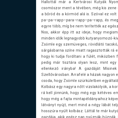
Hallottál már a Kertvárosi Kutyák Nyo
csomószor ment a tévében, még kis zene is
a bőröd és a körmöd alá is. Szóval ez vo
pa–pa–rapp–para–rapp–pa–rapp, és megje
egyre több, míg be nem terítették az egés
Nos, akkor épp itt az ideje, hogy megis
minden idők legnagyobb kutyanyomozó-kiv
Zsömle egy szemüveges, rövidlátó tacskó, 
sárgásbarna színe miatt ragasztották rá 
hogy ki tudja fordítani a fülét, miközben 
pedig már tisztára olyan lesz, mint egy
ellenkező irányba! A gazdáját Misinek 
Szellővárosban. Arrafelé a házak nagyon e
csoda, hogy Zsömle szürkületben egyáltalá
Kolbász egy nagyra nőtt vizslakölyök, a ko
rá kell jönnünk, hogy még egy kétéves em
hogy még a fajta mintapéldányaihoz képest 
látványt nyújt, mert mind a négy lábát te
hosszúra nyúlt kolbász. Láttál te már kuty
gazdája, akik egész nap nyúznák-húznák,