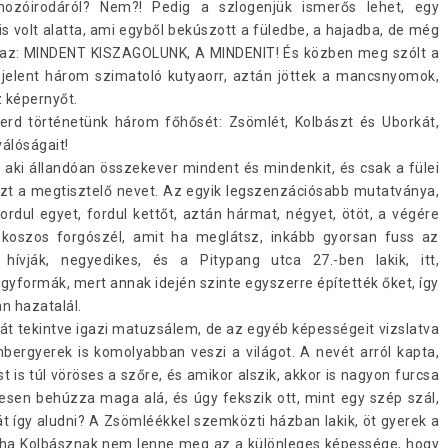
mozóirodáról? Nem?! Pedig a szlogenjük ismerős lehet, egy
 volt alatta, ami egyből bekúszott a füledbe, a hajadba, de még
lt az: MINDENT KISZAGOLUNK, A MINDENIT! És közben meg szólt a
lent három szimatoló kutyaorr, aztán jöttek a mancsnyomok,
z képernyőt.
merd történetünk három főhősét: Zsömlét, Kolbászt és Uborkát,
álóságait!
aki állandóan összekever mindent és mindenkit, és csak a fülei
ezt a megtisztelő nevet. Az egyik legszenzációsabb mutatványa,
fordul egyet, fordul kettőt, aztán hármat, négyet, ötöt, a végére
 koszos forgószél, amit ha meglátsz, inkább gyorsan fuss az
hívják, negyedikes, és a Pitypang utca 27.-ben lakik, itt,
gyformák, mert annak idején szinte egyszerre építették őket, így
n hazatalál.
rát tekintve igazi matuzsálem, de az egyéb képességeit vizslatva
bergyerek is komolyabban veszi a világot. A nevét arról kapta,
is túl vöröses a szőre, és amikor alszik, akkor is nagyon furcsa
ljesen behúzza maga alá, és úgy fekszik ott, mint egy szép szál,
át így aludni? A Zsömléékkel szemközti házban lakik, öt gyerek a
 ha Kolbásznak nem lenne meg az a különleges képessége, hogy