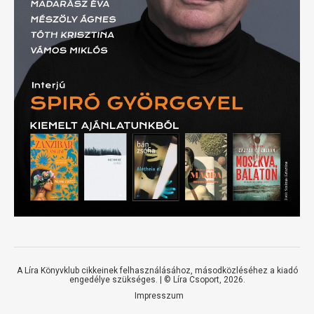
A Líra Könyvklub cikkeinek felhasználásához, másodközléséhez a kiadó
engedélye szükséges. | ©
Líra Csoport
, 2026.
Impresszum