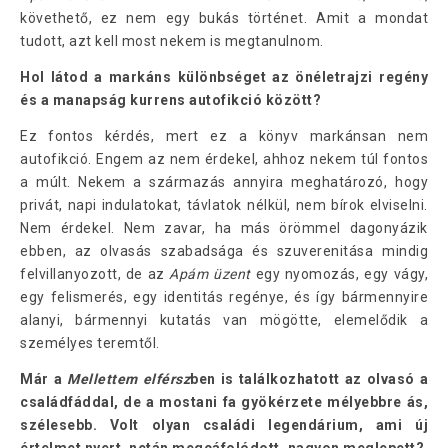
követhető, ez nem egy bukás történet. Amit a mondat
tudott, azt kell most nekem is megtanulnom.
Hol látod a markáns különbséget az önéletrajzi regény
és a manapság kurrens autofikció között?
Ez fontos kérdés, mert ez a könyv markánsan nem
autofikció. Engem az nem érdekel, ahhoz nekem túl fontos
a múlt. Nekem a származás annyira meghatározó, hogy
privát, napi indulatokat, távlatok nélkül, nem bírok elviselni.
Nem érdekel. Nem zavar, ha más örömmel dagonyázik
ebben, az olvasás szabadsága és szuverenitása mindig
felvillanyozott, de az
Apám üzent
egy nyomozás, egy vágy,
egy felismerés, egy identitás regénye, és így bármennyire
alanyi, bármennyi kutatás van mögötte, elemelődik a
személyes teremtől.
Már a
Mellettem elférsz
ben is találkozhatott az olvasó a
családfáddal, de a mostani fa gyökérzete mélyebbre ás,
szélesebb. Volt olyan családi legendárium, ami új