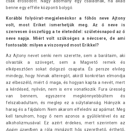
csak erősödött. Nagy adomány egy családnak, ha akad
benne egy efféle központi bolygó.
Korábbi folyóirat-megjelenéskor a főhős neve Ajtony
volt, most Eriket ismerhetjük meg. Az ő neve is
szervesen összefügg a te életeddel: születésnapod az ő
neve napja. Miért volt szükséges a névcsere, de ami
fontosabb: milyen a viszonyod most Erikkel?
Az Ajtony nevet senki nem szerette, sem a barátaim, aki
olvasták a szöveget, sem a Magvető remek és
elképesztően sokat dolgozó csapata. És persze elvileg
mindegy, hogy hívnak alteregót, akiről konkrétan elmondja
az elbeszélő, miért ő maga, és hogyan kapta a nevét, mert
a kérdésed, nyilván, nem is erre vonatkozik. Fura üresség
van bennem, egyszerre megkönnyebbültem és
felszabadultam, és meglep ez a súlytalanság. Hiányzik a
harag és a fájdalom. Nem akarom elfeledni az apámat. Meg
kell tanulnom, hogy ő nem azonos a gyűlöletével és az
alkoholizmusával. Ez azért érdekes, mert szerintem az
Apám üzent
ben a róla minázott hős szerethető, érthető,