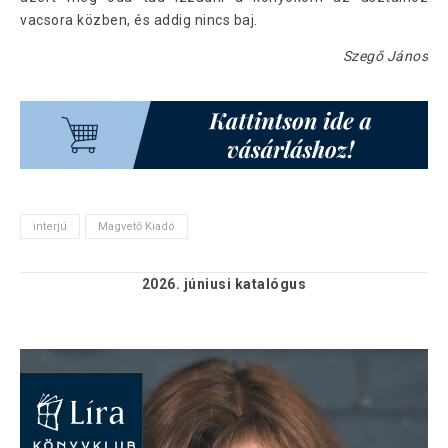
vacsora közben, és addig nincs baj.
Szegő János
interjú
Magvető Kiadó
2026. júniusi
katalógus