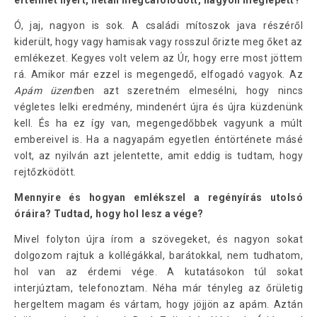
értelmet nyert, netán megcáfolódott, nagyon meglepett?
Ó, jaj, nagyon is sok. A családi mítoszok java részéről
kiderült, hogy vagy hamisak vagy rosszul őrizte meg őket az
emlékezet. Kegyes volt velem az Úr, hogy erre most jöttem
rá. Amikor már ezzel is megengedő, elfogadó vagyok. Az
Apám üzent
ben azt szeretném elmesélni, hogy nincs
végletes lelki eredmény, mindenért újra és újra küzdenünk
kell. És ha ez így van, megengedőbbek vagyunk a múlt
embereivel is. Ha a nagyapám egyetlen éntörténete másé
volt, az nyilván azt jelentette, amit eddig is tudtam, hogy
rejtőzködött.
Mennyire és hogyan emlékszel a regényírás utolsó
óráira? Tudtad, hogy hol lesz a vége?
Mivel folyton újra írom a szövegeket, és nagyon sokat
dolgozom rajtuk a kollégákkal, barátokkal, nem tudhatom,
hol van az érdemi vége. A kutatásokon túl sokat
interjúztam, telefonoztam. Néha már tényleg az őrületig
hergeltem magam és vártam, hogy jöjjön az apám. Aztán