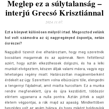
Meglep ez a súlytalanság –
interjú Grecsó Krisztiánnal
2024.11.07.
Ezt a könyvet különösen mélyről írtad. Megosztod velünk
hol volt számodra az új nagyregényed őspontja, netán
ősrészei?
Nagyjából tizenöt éve elhatároztam, hogy meg szeretnék
bocsátani magamnak és az apámnak. Nem feltétlenül
azért, hogy aztán elkezdhessek dolgozni, és ha a lelki
munkát elvégeztem, készen álljak valami másra, vagyis egy
lehetséges regény miatt. Határozottan magánemberként
érdekelt az ügy. Szerettem volna elbúcsúzni tőle, elengedni
a tengernyi fájdalmat, amit miatta hurcoltam. Ez a munka
rendre megfeneklett, újra és újra kezdődött, többször
elértem ugyanarra a nulla pontra. Aztán jöttek a saját
életem végpontjai, a rák majd az apaság. Mindkettőben
beszédes volt az apám hiánya, és hogy miként boldogulok