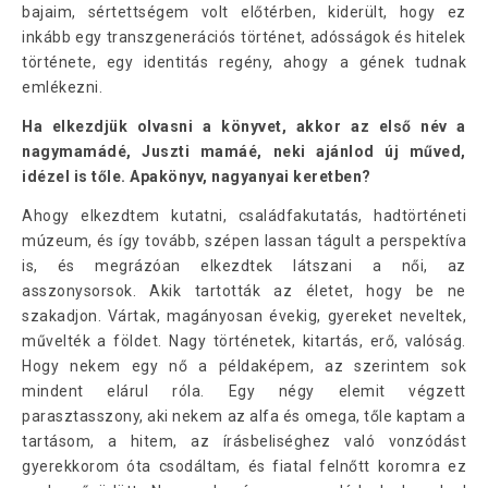
bajaim, sértettségem volt előtérben, kiderült, hogy ez
inkább egy transzgenerációs történet, adósságok és hitelek
története, egy identitás regény, ahogy a gének tudnak
emlékezni.
Ha elkezdjük olvasni a könyvet, akkor az első név a
nagymamádé, Juszti mamáé, neki ajánlod új műved,
idézel is tőle. Apakönyv, nagyanyai keretben?
Ahogy elkezdtem kutatni, családfakutatás, hadtörténeti
múzeum, és így tovább, szépen lassan tágult a perspektíva
is, és megrázóan elkezdtek látszani a női, az
asszonysorsok. Akik tartották az életet, hogy be ne
szakadjon. Vártak, magányosan évekig, gyereket neveltek,
művelték a földet. Nagy történetek, kitartás, erő, valóság.
Hogy nekem egy nő a példaképem, az szerintem sok
mindent elárul róla. Egy négy elemit végzett
parasztasszony, aki nekem az alfa és omega, tőle kaptam a
tartásom, a hitem, az írásbeliséghez való vonzódást
gyerekkorom óta csodáltam, és fiatal felnőtt koromra ez