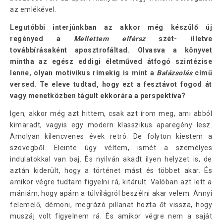
az emlékével.
Legutóbbi interjúnkban az akkor még készülő új
regényed a
Mellettem elférsz
szét- illetve
továbbírásaként aposztrofáltad. Olvasva a könyvet
mintha az egész eddigi életműved átfogó szintézise
lenne, olyan motivikus rímekig is mint a
Balázsolás
című
versed. Te eleve tudtad, hogy ezt a fesztávot fogod át
vagy menetközben tágult ekkorára a perspektíva?
Igen, akkor még azt hittem, csak azt írom meg, ami abból
kimaradt, vagyis egy modern klasszikus aparegény lesz.
Amolyan kilencvenes évek retró. De folyton kiestem a
szövegből. Eleinte úgy véltem, ismét a személyes
indulatokkal van baj. És nyilván akadt ilyen helyzet is, de
aztán kiderült, hogy a történet mást és többet akar. És
amikor végre tudtam figyelni rá, kitárult. Valóban azt lett a
mániám, hogy apám a túlvilágról beszélni akar velem. Annyi
felemelő, démoni, megrázó pillanat hozta őt vissza, hogy
muszáj volt figyelnem rá. És amikor végre nem a saját