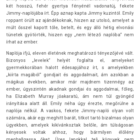
két hosszú, fehér gyertya fényénél vadonatúj, fekete
Jimmy-naplójába írt. Épp aznap kapta Jimmy kuzintól. Emily
roppant örült az ajándékoknak, hiszen az utolsó, amelyet a
múlt ősszel kapott tőle, betelt, és egy álló hétig elvonási
tünetek gyötörték, hiszen egy „nem létező naplóba” nem
írhat az ember.
Naplója ifjú, eleven életének meghatározó tényezőjévé vált.
Bizonyos „levelek” helyét foglalta el, amelyeket
gyermekkorában halott édesapjához írt, s amelyekben
„kiírta magából” gondjait és aggodalmait, ám azokban a
mágikus években, amikor már majdnem tizennégy az
ember, úgyszintén akadnak gondjai és aggodalmai, főleg,
ha Elizabeth Murray jóakaratú, ám nem túl gyöngéd
irányítása alatt áll. Emily néha úgy érezte, megőrülne a
naplója nélkül. A vaskos, fekete Jimmy-napló olyan volt
számára, akár egy meghitt barát, titkot tartó bizalmas olyan
ügyekben, amelyek kikívánkoztak belőle, ám túlságosan
kényesek voltak ahhoz, hogy bármilyen élőlény
meghallgassa őket. Üres lapokkal teli könyvek nem