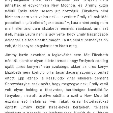
juthattak el egykönnyen New Moonba, és Jimmy kuzin
nélkül Emily talán sosem jut hozzájuk. Elizabeth néni
biztosan nem vett volna neki – szerinte Emily túl sok időt
pocsékolt el „sületlenségek írására” –, Laura néni pedig nem
mert ellentmondani Elizabeth néninek, ráadásul, ami azt
illeti, maga Laura néni is úgy vélte, hogy Emily hasznosabb
dologgal is elfoglalhatná magát. Laura néni tüneményes nő
volt, de bizonyos dolgokat nem látott meg.
Jimmy kuzin azonban a legkevésbé sem félt Elizabeth
nénitől, s amikor olyan ötlete támadt, hogy Emilynek esetleg
újabb „üres könyvre” van szüksége, akkor az üres könyv
Elizabeth néni korholó pillantásai dacára azonmód testet
öltött. Épp aznap, a készülődő vihar ellenére bement
Shrewsburybe, csak azért, hogy megvegye neki. Emily ettől
volt olyan boldog a titokzatos, barátságos kandallótűz
fényében, mialatt üvöltve cibálta a szél a New Moontól
északra eső hatalmas, vén fákat, óriási hótorlaszokat
épített Jimmy kuzin híres-neves kertjében, teljesen