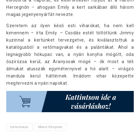
elsodorta a napórát, és kísértetiesen fütyült át a Három
Hercegnőn – ahogyan Emily a kert sarkában álló három
magas jegenyenyárfát nevezte.
Szeretem az ilyen késő esti viharokat, ha nem kell
kimennem – írta Emily. – Csodás estét töltöttünk Jimmy
kuzinnal a kertünket tervezgetve, és kiválasztottuk a
katalógusból a vetőmagvakat és a palántákat. Ahol a
legnagyobb hókupac van, a nyári konyha mögött, oda
őszirózsa kerül, az Aranyosak mögé – ők most a téli
álmukat alusszák egyméternyivel a hó alatt – virágzó
mandula kerül háttérnek. Imádom vihar közepette
megtervezni a nyári napokat.
beleolvasó
Manó Könyvek