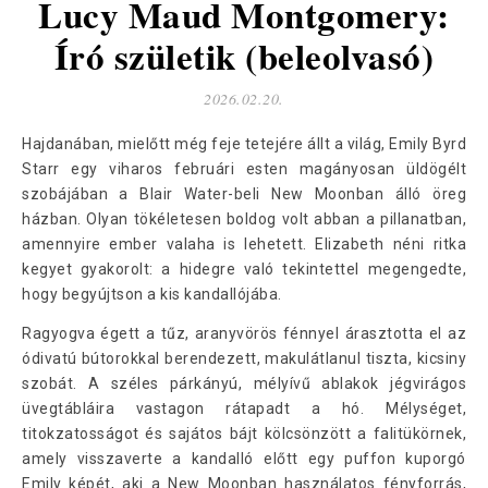
Lucy Maud Montgomery:
Író születik (beleolvasó)
2026.02.20.
Hajdanában, mielőtt még feje tetejére állt a világ, Emily Byrd
Starr egy viharos februári esten magányosan üldögélt
szobájában a Blair Water-beli New Moonban álló öreg
házban. Olyan tökéletesen boldog volt abban a pillanatban,
amennyire ember valaha is lehetett. Elizabeth néni ritka
kegyet gyakorolt: a hidegre való tekintettel megengedte,
hogy begyújtson a kis kandallójába.
Ragyogva égett a tűz, aranyvörös fénnyel árasztotta el az
ódivatú bútorokkal berendezett, makulátlanul tiszta, kicsiny
szobát. A széles párkányú, mélyívű ablakok jégvirágos
üvegtábláira vastagon rátapadt a hó. Mélységet,
titokzatosságot és sajátos bájt kölcsönzött a falitükörnek,
amely visszaverte a kandalló előtt egy puffon kuporgó
Emily képét, aki a New Moonban használatos fényforrás,