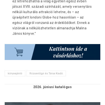
ez létrehozhatná a világ egyetlen egész évben
játszó XVIII. századi színházát, amely versenytárs
nélküli kulturális attrakció lehetne, és – az
újraépített londoni Globe-hoz hasonlóan – az
egész világról vonzaná az érdeklődőket. Ennek a
víziónak a nélkülözhetetlen almanachja Malina
János könyve.”
könyvajánló
Rózsavölgyi és Társa Kiadó
2026. júniusi
katalógus