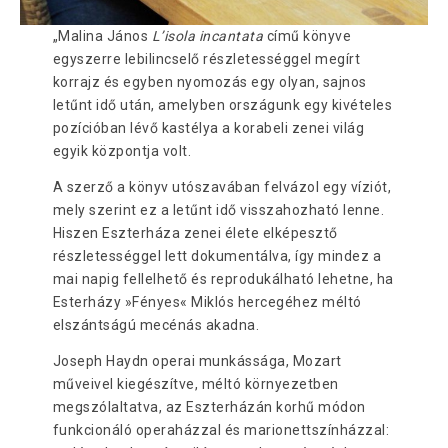
„Malina János
Lʼisola incantata
című könyve
egyszerre lebilincselő részletességgel megírt
korrajz és egyben nyomozás egy olyan, sajnos
letűnt idő után, amelyben országunk egy kivételes
pozícióban lévő kastélya a korabeli zenei világ
egyik központja volt.
A szerző a könyv utószavában felvázol egy víziót,
mely szerint ez a letűnt idő visszahozható lenne.
Hiszen Eszterháza zenei élete elképesztő
részletességgel lett dokumentálva, így mindez a
mai napig fellelhető és reprodukálható lehetne, ha
Esterházy »Fényes« Miklós hercegéhez méltó
elszántságú mecénás akadna.
Joseph Haydn operai munkássága, Mozart
műveivel kiegészítve, méltó környezetben
megszólaltatva, az Eszterházán korhű módon
funkcionáló operaházzal és marionettszínházzal: