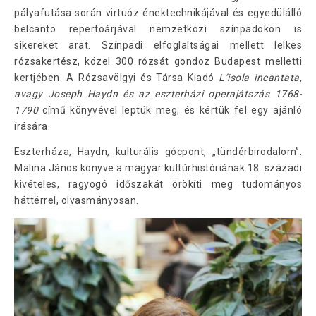
pályafutása során virtuóz énektechnikájával és egyedülálló
belcanto repertoárjával nemzetközi színpadokon is
sikereket arat. Színpadi elfoglaltságai mellett lelkes
rózsakertész, közel 300 rózsát gondoz Budapest melletti
kertjében. A Rózsavölgyi és Társa Kiadó
Lʼisola incantata,
avagy Joseph Haydn és az eszterházi operajátszás 1768-
1790
című könyvével leptük meg, és kértük fel egy ajánló
írására.
Eszterháza, Haydn, kulturális gócpont, „tündérbirodalom”.
Malina János könyve a magyar kultúrhistóriának 18. századi
kivételes, ragyogó időszakát örökíti meg tudományos
háttérrel, olvasmányosan.