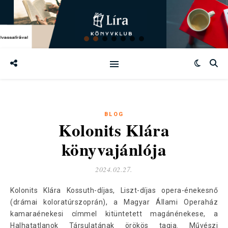
BLOG
Kolonits Klára
könyvajánlója
2024.02.27.
Kolonits Klára Kossuth-díjas, Liszt-díjas opera-énekesnő
(drámai koloratúrszoprán), a Magyar Állami Operaház
kamaraénekesi címmel kitüntetett magánénekese, a
Halhatatlanok Társulatának örökös tagja. Művészi