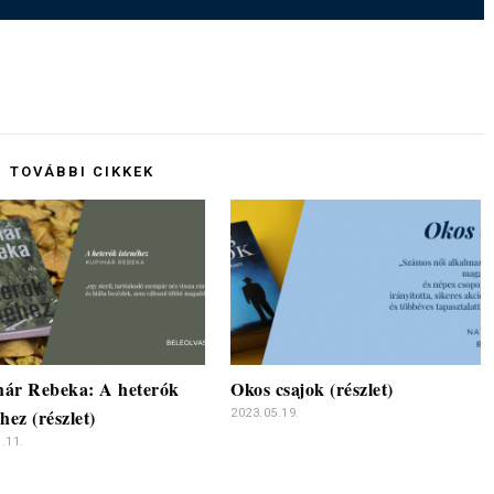
TOVÁBBI CIKKEK
ár Rebeka: A heterók
Okos csajok (részlet)
hez (részlet)
2023.05.19.
.11.