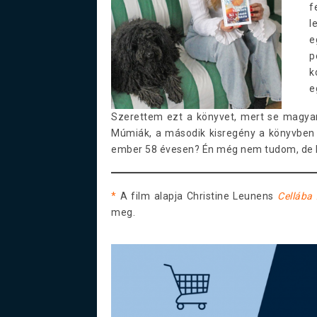
f
l
e
p
k
e
Szerettem ezt a könyvet, mert se magyar
Múmiák, a második kisregény a könyvben pe
ember 58 évesen? Én még nem tudom, de ki
*
A film alapja Christine Leunens
Cellába
meg.