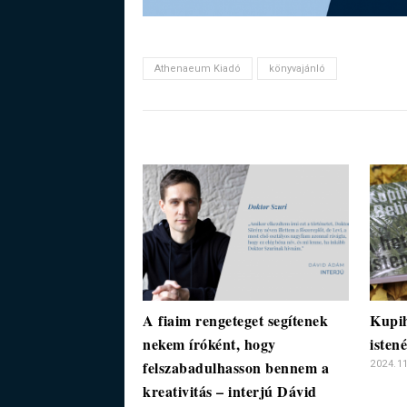
Athenaeum Kiadó
könyvajánló
A fiaim rengeteget segítenek
Kupih
nekem íróként, hogy
istené
felszabadulhasson bennem a
2024.11
kreativitás – interjú Dávid