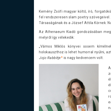
Kemény Zsófi magyar költő, író, forgatók
fel rendszeresen slam poetry szövegeivel.
Társaságának és a József Attila Körnek. Na
Az Athenaeum Kiadó gondozásában meg
melyről így vélekedik:
„Vámos Miklós könyvei sosem kímélne
holokauszthoz is lehet humorral nyúlni, az
Jojo Rabbit
je
*
is nagy kedvencem volt.
z
é
é
c
r
e
n