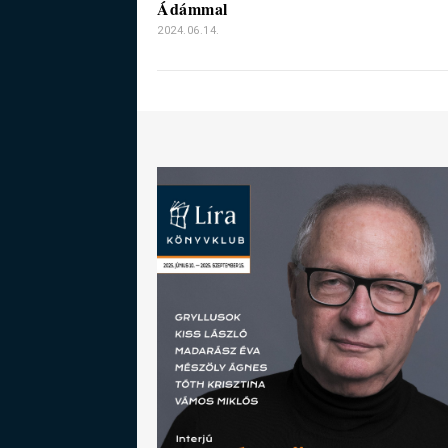
Ádámmal
2024.06.14.