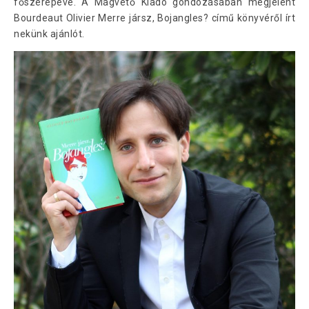
főszerepévé. A Magvető Kiadó gondozásában megjelent
Bourdeaut Olivier Merre jársz, Bojangles? című könyvéről írt
nekünk ajánlót.