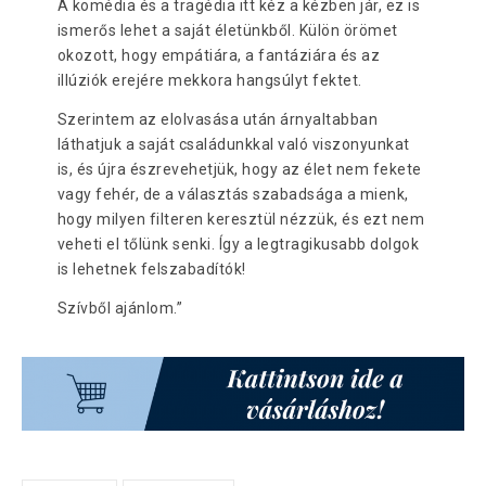
A komédia és a tragédia itt kéz a kézben jár, ez is
ismerős lehet a saját életünkből. Külön örömet
okozott, hogy empátiára, a fantáziára és az
illúziók erejére mekkora hangsúlyt fektet.
Szerintem az elolvasása után árnyaltabban
láthatjuk a saját családunkkal való viszonyunkat
is, és újra észrevehetjük, hogy az élet nem fekete
vagy fehér, de a választás szabadsága a mienk,
hogy milyen filteren keresztül nézzük, és ezt nem
veheti el tőlünk senki. Így a legtragikusabb dolgok
is lehetnek felszabadítók!
Szívből ajánlom.”