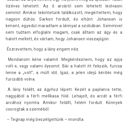
tízéves lehetett. Az ő arcáról sem lehetett leolvasni
semmit. Amikor tekintetünk találkozott, megértettem, hogy
nagyon dühös. Sarkon fordult, és eltűnt. Johansen is
kiment, egyedül maradtam a lánnyal a szobában. Semmivel
sem tudtam elfoglalni magam, csak álltam az ágy és a
halott mellett, és vártam, hogy Johansen visszajöjjön.
Észrevettem, hogy a lány engem néz.
Mondanom kéne valamit. Megkérdeznem, hogy az apja
volt-e, vagy valami ilyesmit. Bár a halott itt fekszik, furcsa
lenne a „volt”, a múlt idő. Igaz, a jelen idejű kérdés még
furcsább volna.
A lány felállt, az ágyhoz lépett. Kezét a paplanra tette,
nagyjából a férfi mellkasa fölé. Lehajolt, és arcát a férfi
arcához nyomta. Amikor felállt, felém fordult. Könnyek
csorogtak a szeméből.
– Tegnap még beszélgettünk – mondta.