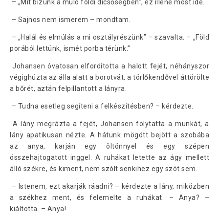
– „Mit bízunk a múló földi dicsőségben”, ez illene most ide.
– Sajnos nem ismerem – mondtam.
– „Halál és elmúlás a mi osztályrészünk” – szavalta. – „Föld
porából lettünk, ismét porba térünk.”
Johansen óvatosan elfordította a halott fejét, néhányszor
végighúzta az álla alatt a borotvát, a törlőkendővel áttörölte
a bőrét, aztán felpillantott a lányra.
– Tudna esetleg segíteni a felkészítésben? – kérdezte.
A lány megrázta a fejét, Johansen folytatta a munkát, a
lány apatikusan nézte. A hátunk mögött bejött a szobába
az anya, karján egy öltönnyel és egy szépen
összehajtogatott inggel. A ruhákat letette az ágy mellett
álló székre, és kiment, nem szólt senkihez egy szót sem.
– Istenem, ezt akarják ráadni? – kérdezte a lány, miközben
a székhez ment, és felemelte a ruhákat. – Anya? –
kiáltotta. – Anya!