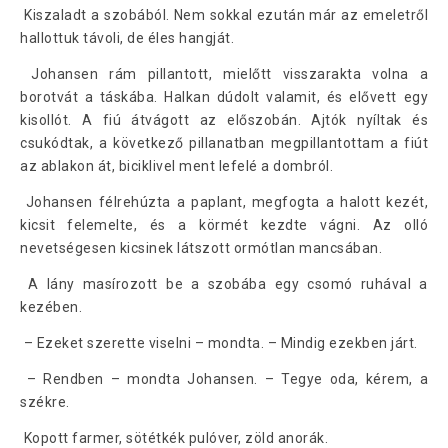
Kiszaladt a szobából. Nem sokkal ezután már az emeletről
hallottuk távoli, de éles hangját.
Johansen rám pillantott, mielőtt visszarakta volna a
borotvát a táskába. Halkan dúdolt valamit, és elővett egy
kisollót. A fiú átvágott az előszobán. Ajtók nyíltak és
csukódtak, a következő pillanatban megpillantottam a fiút
az ablakon át, biciklivel ment lefelé a dombról.
Johansen félrehúzta a paplant, megfogta a halott kezét,
kicsit felemelte, és a körmét kezdte vágni. Az olló
nevetségesen kicsinek látszott ormótlan mancsában.
A lány masírozott be a szobába egy csomó ruhával a
kezében.
– Ezeket szerette viselni – mondta. – Mindig ezekben járt.
– Rendben – mondta Johansen. – Tegye oda, kérem, a
székre.
Kopott farmer, sötétkék pulóver, zöld anorák.