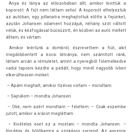
Anya és lánya az előszobában állt, amikor kivittük a
koporsót. A fiút nem láttam sehol. A koporsót elhelyeztük
az autóban, egy pillanatra meghajtottuk előtte a fejünket,
azután Johansen odament hozzájuk, néhány szót váltott
velük, és kézfogással búcsúzott, én közben az autó mellett
álltam, és vártam.
Amikor leértünk a dombról, észrevettem a fiút, akit
megdöbbentett a kocsi látványa, nem számított ránk,
láttam arcán a rémületet, amint a nyeregből fölemelkedve
vadul taposni kezdte a pedált, hogy minél nagyobb ívben
elkerülhessen minket.
– Apám meghalt, amikor tízéves voltam – mondtam.
– Sajnálom – mondta Johansen.
– Oké, nem azért mondtam – feleltem. – Csak eszembe
jutott, amikor a srácot megláttam.
– Kivételes eset ez a mostani – mondta Johansen. –
Hordágy és hűtőkamra a szokásos sorrend. Az asszony