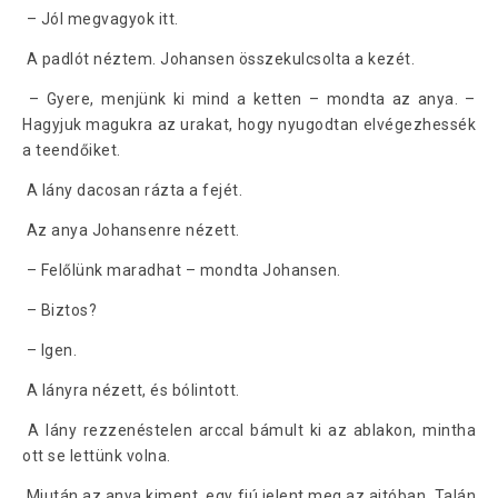
– Jól megvagyok itt.
A padlót néztem. Johansen összekulcsolta a kezét.
– Gyere, menjünk ki mind a ketten – mondta az anya. –
Hagyjuk magukra az urakat, hogy nyugodtan elvégezhessék
a teendőiket.
A lány dacosan rázta a fejét.
Az anya Johansenre nézett.
– Felőlünk maradhat – mondta Johansen.
– Biztos?
– Igen.
A lányra nézett, és bólintott.
A lány rezzenéstelen arccal bámult ki az ablakon, mintha
ott se lettünk volna.
Miután az anya kiment, egy fiú jelent meg az ajtóban. Talán