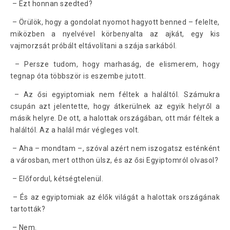
– Ezt honnan szedted?
– Örülök, hogy a gondolat nyomot hagyott benned – felelte,
miközben a nyelvével körbenyalta az ajkát, egy kis
vajmorzsát próbált eltávolítani a szája sarkából.
– Persze tudom, hogy marhaság, de elismerem, hogy
tegnap óta többször is eszembe jutott.
– Az ősi egyiptomiak nem féltek a haláltól. Számukra
csupán azt jelentette, hogy átkerülnek az egyik helyről a
másik helyre. De ott, a halottak országában, ott már féltek a
haláltól. Az a halál már végleges volt.
– Aha – mondtam –, szóval azért nem iszogatsz esténként
a városban, mert otthon ülsz, és az ősi Egyiptomról olvasol?
– Előfordul, kétségtelenül.
– És az egyiptomiak az élők világát a halottak országának
tartották?
– Nem.