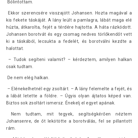
Bólintottam.
Ekkor szerencsére visszajött Johansen. Hozta magával a
kis fekete táskáját. A lány leült a pamlagra, lábát maga elé
húzta, átkarolta, fejét a térdére hajtotta. A háta rázkódott.
Johansen borotvát és egy csomag nedves törlőkendőt vett
ki a táskából, lecsukta a fedelét, és borotválni kezdte a
halottat.
– Tudok segíteni valamit? – kérdeztem, amilyen halkan
csak tudtam.
De nem elég halkan.
– Elénekelhetnél egy zsoltárt. – A lány felemelte a fejét, és
a lábát letette a földre. – Úgyis olyan ájtatos képed van.
Biztos sok zsoltárt ismersz. Énekelj el egyet apának.
Nem tudtam, mit tegyek, segítségkérően néztem
Johansenre, de őt lekötötte a borotválás, fel se pillantott
rám.