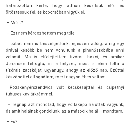
határozottan kérte, hogy otthon készítsük elő, és
öltöztessük fel, és koporsóban vigyük el.
– Miért?
– Ezt nem kérdezhettem meg tőle.
Többet nem is beszélgettünk, egészen addig, amíg egy
órával később be nem vonultunk a pihenőszobába enni
valamit. Ma is elfelejtettem tízórait hozni, és amikor
Johansen felfogta, mi a helyzet, most is elém tolta a
tízórais zacskóját, ugyanúgy, ahogy az előző nap. Ezúttal
köszönettel elfogadtam, mert nagyon éhes voltam.
Rozskenyérszendvics volt kecskesajttal és csipetnyi
tubusos kaviárkrémmel.
– Tegnap azt mondtad, hogy voltaképp halottak vagyunk,
és amit halálnak gondolunk, az a második halál – mondtam.
– És?