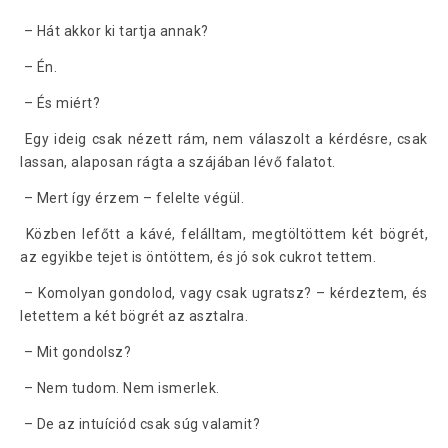
– Hát akkor ki tartja annak?
– Én.
– És miért?
Egy ideig csak nézett rám, nem válaszolt a kérdésre, csak
lassan, alaposan rágta a szájában lévő falatot.
– Mert így érzem – felelte végül.
Közben lefőtt a kávé, felálltam, megtöltöttem két bögrét,
az egyikbe tejet is öntöttem, és jó sok cukrot tettem.
– Komolyan gondolod, vagy csak ugratsz? – kérdeztem, és
letettem a két bögrét az asztalra.
– Mit gondolsz?
– Nem tudom. Nem ismerlek.
– De az intuíciód csak súg valamit?