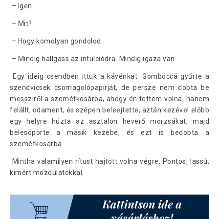
– Igen.
– Mit?
– Hogy komolyan gondolod.
– Mindig hallgass az intuíciódra. Mindig igaza van.
Egy ideig csendben ittuk a kávénkat. Gombóccá gyűrte a
szendvicsek csomagolópapírját, de persze nem dobta be
messziről a szemétkosárba, ahogy én tettem volna, hanem
felállt, odament, és szépen beleejtette, aztán kezével előbb
egy helyre húzta az asztalon heverő morzsákat, majd
belesöpörte a másik kezébe, és ezt is bedobta a
szemétkosárba.
Mintha valamilyen rítust hajtott volna végre. Pontos, lassú,
kimért mozdulatokkal.