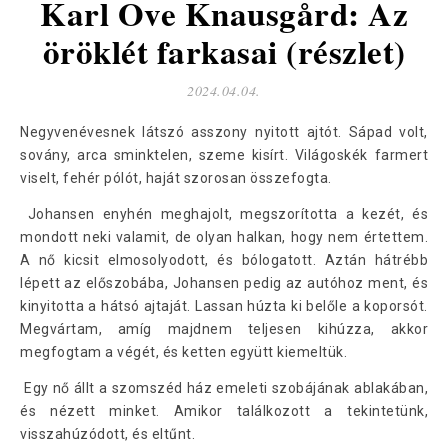
Karl Ove Knausgård: Az
öröklét farkasai (részlet)
2024.04.04.
Negyvenévesnek látszó asszony nyitott ajtót. Sápad volt,
sovány, arca sminktelen, szeme kisírt. Világoskék farmert
viselt, fehér pólót, haját szorosan összefogta.
Johansen enyhén meghajolt, megszorította a kezét, és
mondott neki valamit, de olyan halkan, hogy nem értettem.
A nő kicsit elmosolyodott, és bólogatott. Aztán hátrébb
lépett az előszobába, Johansen pedig az autóhoz ment, és
kinyitotta a hátsó ajtaját. Lassan húzta ki belőle a koporsót.
Megvártam, amíg majdnem teljesen kihúzza, akkor
megfogtam a végét, és ketten együtt kiemeltük.
Egy nő állt a szomszéd ház emeleti szobájának ablakában,
és nézett minket. Amikor találkozott a tekintetünk,
visszahúzódott, és eltűnt.