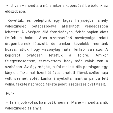
– Itt van – mondta a nő, amikor a koporsóval beléptünk az
előszobába.
Követtük, és beléptünk egy tágas helyiségbe, amely
valószínűleg betegszobává átalakított vendégszoba
lehetett. A középen álló franciaágyon, fehér paplan alatt
feküdt a halott. Arca szembetűnő soványsága miatt
öregembernek látszott, de amikor közelebb mentünk
hozzá, láttuk, hogy viszonylag fiatal férfiról van szó. A
koporsót óvatosan letettük a földre. Amikor
felegyenesedtem, észrevettem, hogy még valaki van a
szobában. Az ágy mögött, a fal mellett álló pamlagon egy
lány ült. Tizenhat-tizenhét éves lehetett. Rövid, szőke haja
volt, szemét sötét karika árnyékolta, mintha panda lett
volna, fekete nadrágot, fekete pólót, szegecses övet viselt.
Punk.
– Talán jobb volna, ha most kimennél, Marie – mondta a nő,
valószínűleg az anyja.