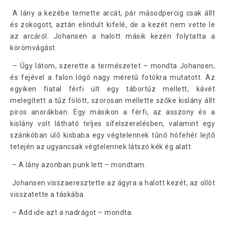
A lány a kezébe temette arcát, pár másodpercig csak állt
és zokogott, aztán elindult kifelé, de a kezét nem vette le
az arcáról. Johansen a halott másik kezén folytatta a
körömvágást.
– Úgy látom, szerette a természetet – mondta Johansen,
és fejével a falon lógó nagy méretű fotókra mutatott. Az
egyiken fiatal férfi ült egy tábortűz mellett, kávét
melegített a tűz fölött, szorosan mellette szőke kislány állt
piros anorákban. Egy másikon a férfi, az asszony és a
kislány volt látható teljes sífelszerelésben, valamint egy
szánkóban ülő kisbaba egy végtelennek tűnő hófehér lejtő
tetején az ugyancsak végtelennek látszó kék ég alatt.
– A lány azonban punk lett – mondtam.
Johansen visszaeresztette az ágyra a halott kezét, az ollót
visszatette a táskába.
– Add ide azt a nadrágot – mondta.