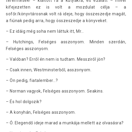
teremtések! – kiáltott rá a kutyákra, és ezalatt – mivel
kifejezetten ez is volt a mozdulat célja – a
sofőr/könyvtárosnak volt rá ideje, hogy összeszedje magát,
a fiúnak pedig arra, hogy összeszedje a könyveket.
– Ez idáig még soha nem láttuk itt, Mr…
– Hutchings, Felséges asszonyom. Minden szerdán,
Felséges asszonyom.
– Valóban? Erről én nem is tudtam. Messziről jön?
– Csak innen, Westminsterből, asszonyom.
– Ön pedig, fiatalember…?
– Norman vagyok, Felséges asszonyom. Seakins.
– És hol dolgozik?
– A konyhán, Felséges asszonyom.
– Ó. Elegendő ideje marad a munkája mellett az olvasásra?