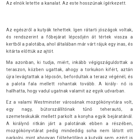
Az elnök letette a kanalat. Az este hosszúnak ígérkezett.
Az egészről a kutyák tehettek. Igen rátarti jószágok voltak,
és rendszerint a főbejárat lépcsőjén át tértek vissza a
kertből a palotába, ahol általában már várt rájuk egy inas, és
kitárta előttük az ajtót.
Ma azonban, ki tudja, miért, inkább végigszáguldottak a
teraszon, közben ugattak, ahogy a torkukon kifért, aztán
újra levágtattak a lépcsőn, befordultak a terasz végénél, és
a palota fala mellett rohantak tovább. A király- nő is
hallhatta, hogy vadul ugatnak valamit az egyik udvarban.
Ez a valami Westminster városának mozgókönyvtára volt,
egy nagy, bútorszállítónak tűnő teherautó, a
szemeteskukák mellett parkolt a konyha egyik bejáratánál.
A királynő ritkán járt a palotának ebben a részében,
mozgókönyvtárat pedig mindeddig soha nem látott ott
parkolni, mint ahogyan föltehetőleg a kutyák sem, ezért is