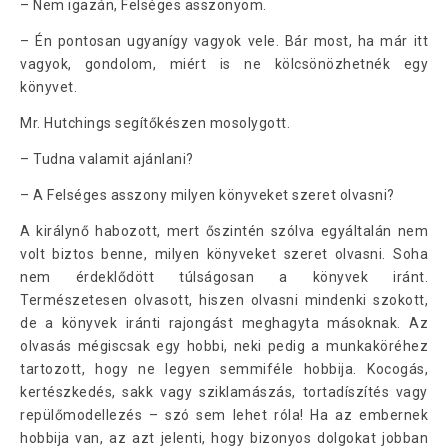
– Nem igazán, Felséges asszonyom.
– Én pontosan ugyanígy vagyok vele. Bár most, ha már itt
vagyok, gondolom, miért is ne kölcsönözhetnék egy
könyvet.
Mr. Hutchings segítőkészen mosolygott.
– Tudna valamit ajánlani?
– A Felséges asszony milyen könyveket szeret olvasni?
A királynő habozott, mert őszintén szólva egyáltalán nem
volt biztos benne, milyen könyveket szeret olvasni. Soha
nem érdeklődött túlságosan a könyvek iránt.
Természetesen olvasott, hiszen olvasni mindenki szokott,
de a könyvek iránti rajongást meghagyta másoknak. Az
olvasás mégiscsak egy hobbi, neki pedig a munkaköréhez
tartozott, hogy ne legyen semmiféle hobbija. Kocogás,
kertészkedés, sakk vagy sziklamászás, tortadíszítés vagy
repülőmodellezés – szó sem lehet róla! Ha az embernek
hobbija van, az azt jelenti, hogy bizonyos dolgokat jobban