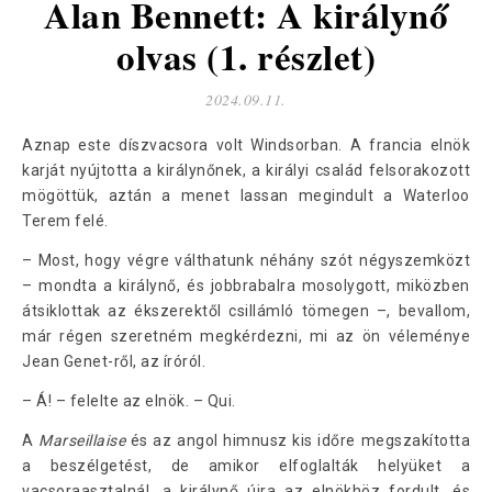
Alan Bennett: A királynő
olvas (1. részlet)
2024.09.11.
Aznap este díszvacsora volt Windsorban. A francia elnök
karját nyújtotta a királynőnek, a királyi család felsorakozott
mögöttük, aztán a menet lassan megindult a Waterloo
Terem felé.
– Most, hogy végre válthatunk néhány szót négyszemközt
– mondta a királynő, és jobbrabalra mosolygott, miközben
átsiklottak az ékszerektől csillámló tömegen –, bevallom,
már régen szeretném megkérdezni, mi az ön véleménye
Jean Genet-ről, az íróról.
– Á! – felelte az elnök. – Qui.
A
Marseillaise
és az angol himnusz kis időre megszakította
a beszélgetést, de amikor elfoglalták helyüket a
vacsoraasztalnál, a királynő újra az elnökhöz fordult, és