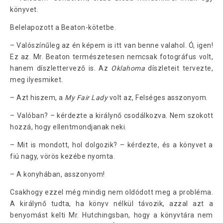
könyvet.
Belelapozott a Beaton-kötetbe.
– Valószínűleg az én képem is itt van benne valahol. Ó, igen!
Ez az. Mr. Beaton természetesen nemcsak fotográfus volt,
hanem díszlettervező is. Az
Oklahoma
díszleteit tervezte,
meg ilyesmiket.
– Azt hiszem, a
My Fair Lady
volt az, Felséges asszonyom.
– Valóban? – kérdezte a királynő csodálkozva. Nem szokott
hozzá, hogy ellentmondjanak neki.
– Mit is mondott, hol dolgozik? – kérdezte, és a könyvet a
fiú nagy, vörös kezébe nyomta.
– A konyhában, asszonyom!
Csakhogy ezzel még mindig nem oldódott meg a probléma.
A királynő tudta, ha könyv nélkül távozik, azzal azt a
benyomást kelti Mr. Hutchingsban, hogy a könyvtára nem