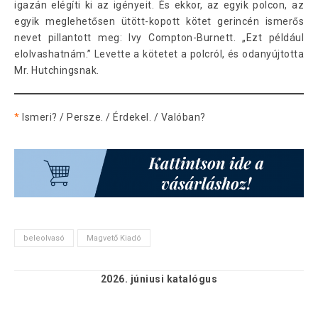
igazán elégíti ki az igényeit. És ekkor, az egyik polcon, az
egyik meglehetősen ütött-kopott kötet gerincén ismerős
nevet pillantott meg: Ivy Compton-Burnett. „Ezt például
elolvashatnám.” Levette a kötetet a polcról, és odanyújtotta
Mr. Hutchingsnak.
*
Ismeri? / Persze. / Érdekel. / Valóban?
beleolvasó
Magvető Kiadó
2026. júniusi
katalógus