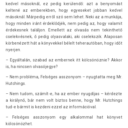
kedvel másoknál, ez pedig kerülendő: azt a benyomást
keltené az emberekben, hogy egyeseket jobban kedvel
másoknál. Márpedig erről szó sem lehet. Neki az a munkája,
hogy minden iránt érdeklődjék, nem pedig az, hogy valamit
érdekesnek találjon. Emellett az olvasás nem tekinthető
cselekvésnek, ő pedig olyasvalaki, aki cselekszik. Alaposan
körbenézett hát a könyvekkel bélelt teherautóban, hogy időt
nyerjen.
– Egyáltalán, szabad az embernek itt kölcsönöznie? Akkor
is, ha nincsen olvasójegye?
– Nem probléma, Felséges asszonyom – nyugtatta meg Mr.
Hutchings.
– Nem tudom, számít-e, ha az ember nyugdíjas – kérdezte
a királynő, bár nem volt biztos benne, hogy Mr. Hutchings
tud-e bármit is kezdeni ezzel az információval.
– Felséges asszonyom egy alkalommal hat könyvet
kölcsönözhet.