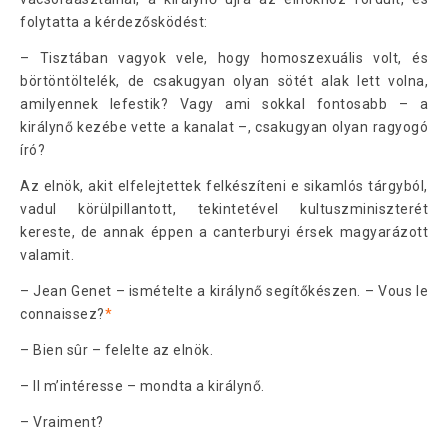
folytatta a kérdezősködést:
– Tisztában vagyok vele, hogy homoszexuális volt, és
börtöntöltelék, de csakugyan olyan sötét alak lett volna,
amilyennek lefestik? Vagy ami sokkal fontosabb – a
királynő kezébe vette a kanalat –, csakugyan olyan ragyogó
író?
Az elnök, akit elfelejtettek felkészíteni e sikamlós tárgyból,
vadul körülpillantott, tekintetével kultuszminiszterét
kereste, de annak éppen a canterburyi érsek magyarázott
valamit.
– Jean Genet – ismételte a királynő segítőkészen. – Vous le
connaissez?
*
– Bien sûr – felelte az elnök.
– Il m’intéresse – mondta a királynő.
– Vraiment?