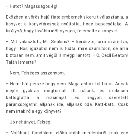
– Hatot? Magasságos ég!
Eközben a vörös hajú fiatalembernek sikerült választania, a
könyvet a könyvtárosnak nyújtotta, hogy bepecsételje. A
királynő, hogy további időt nyerjen, felemelte a könyvet.
– Mit választott, Mr. Seakins? – kérdezte, arra számítva,
hogy… Nos, igazából nem is tudta, mire számítson, de arra
biztosan nem, amit végül is megpillantott. – Ó, Cecil Beaton!
Talán ismerte?
– Nem, Felséges asszonyom.
– Nem, hát persze hogy nem. Maga ahhoz túl fiatal. Annak
idején gyakran megfordult itt nálunk, és örökösen
kattogtatta a masináját. És nagyon szeretett
parancsolgatni: álljanak ide, álljanak oda. Katt-katt… Csak
nem írtak róla egy könyvet?
– Jó néhányat, Felség.
– Valóban? Gondolom, előbb-utóbb mindenkiről írnak egy