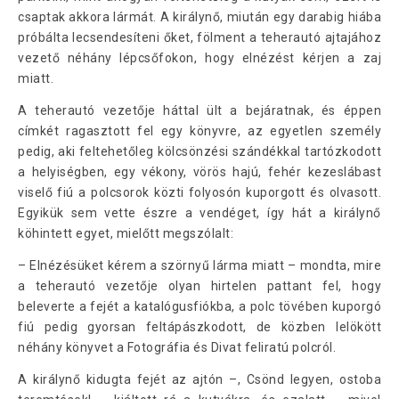
csaptak akkora lármát. A királynő, miután egy darabig hiába
próbálta lecsendesíteni őket, fölment a teherautó ajtajához
vezető néhány lépcsőfokon, hogy elnézést kérjen a zaj
miatt.
A teherautó vezetője háttal ült a bejáratnak, és éppen
címkét ragasztott fel egy könyvre, az egyetlen személy
pedig, aki feltehetőleg kölcsönzési szándékkal tartózkodott
a helyiségben, egy vékony, vörös hajú, fehér kezeslábast
viselő fiú a polcsorok közti folyosón kuporgott és olvasott.
Egyikük sem vette észre a vendéget, így hát a királynő
köhintett egyet, mielőtt megszólalt:
– Elnézésüket kérem a szörnyű lárma miatt – mondta, mire
a teherautó vezetője olyan hirtelen pattant fel, hogy
beleverte a fejét a katalógusfiókba, a polc tövében kuporgó
fiú pedig gyorsan feltápászkodott, de közben lelökött
néhány könyvet a Fotográfia és Divat feliratú polcról.
A királynő kidugta fejét az ajtón –, Csönd legyen, ostoba