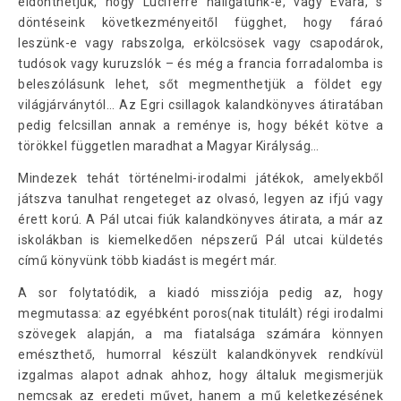
eldönthetjük, hogy Luciferre hallgatunk-e, vagy Évára, s
döntéseink következményeitől függhet, hogy fáraó
leszünk-e vagy rabszolga, erkölcsösek vagy csapodárok,
tudósok vagy kuruzslók – és még a francia forradalomba is
beleszólásunk lehet, sőt megmenthetjük a földet egy
világjárványtól… Az Egri csillagok kalandkönyves átiratában
pedig felcsillan annak a reménye is, hogy békét kötve a
törökkel független maradhat a Magyar Királyság…
Mindezek tehát történelmi-irodalmi játékok, amelyekből
játszva tanulhat rengeteget az olvasó, legyen az ifjú vagy
érett korú. A Pál utcai fiúk kalandkönyves átirata, a már az
iskolákban is kiemelkedően népszerű Pál utcai küldetés
című könyvünk több kiadást is megért már.
A sor folytatódik, a kiadó missziója pedig az, hogy
megmutassa: az egyébként poros(nak titulált) régi irodalmi
szövegek alapján, a ma fiatalsága számára könnyen
emészthető, humorral készült kalandkönyvek rendkívül
izgalmas alapot adnak ahhoz, hogy általuk megismerjük
nemcsak az eredeti művet, hanem a mű keletkezésének