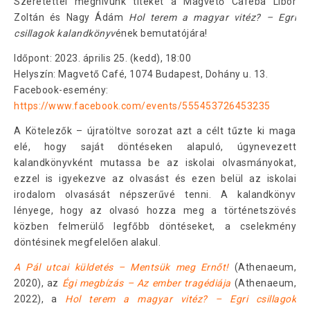
Szeretettel meghívunk titeket a Magvető Caféba Libor
Zoltán és Nagy Ádám
Hol terem a magyar vitéz? – Egri
csillagok kalandkönyv
ének bemutatójára!
Időpont: 2023. április 25. (kedd), 18:00
Helyszín: Magvető Café, 1074 Budapest, Dohány u. 13.
Facebook-esemény:
https://www.facebook.com/events/555453726453235
A Kötelezők – újratöltve sorozat azt a célt tűzte ki maga
elé, hogy saját döntéseken alapuló, úgynevezett
kalandkönyvként mutassa be az iskolai olvasmányokat,
ezzel is igyekezve az olvasást és ezen belül az iskolai
irodalom olvasását népszerűvé tenni. A kalandkönyv
lényege, hogy az olvasó hozza meg a történetszövés
közben felmerülő legfőbb döntéseket, a cselekmény
döntésinek megfelelően alakul.
A Pál utcai küldetés – Mentsük meg Ernőt!
(Athenaeum,
2020), az
Égi megbízás – Az ember tragédiája
(Athenaeum,
2022), a
Hol terem a magyar vitéz? – Egri csillagok