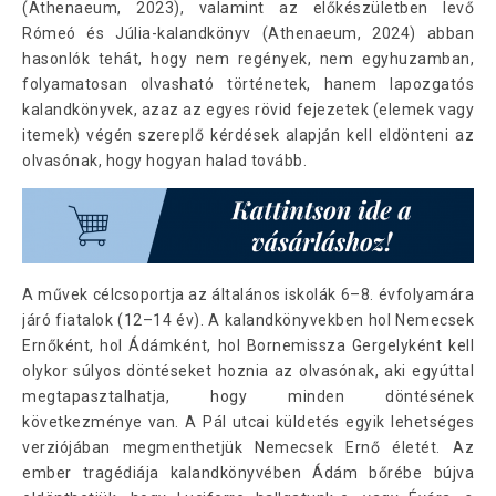
(Athenaeum, 2023), valamint az előkészületben levő
Rómeó és Júlia-kalandkönyv (Athenaeum, 2024) abban
hasonlók tehát, hogy nem regények, nem egyhuzamban,
folyamatosan olvasható történetek, hanem lapozgatós
kalandkönyvek, azaz az egyes rövid fejezetek (elemek vagy
itemek) végén szereplő kérdések alapján kell eldönteni az
olvasónak, hogy hogyan halad tovább.
A művek célcsoportja az általános iskolák 6–8. évfolyamára
járó fiatalok (12–14 év). A kalandkönyvekben hol Nemecsek
Ernőként, hol Ádámként, hol Bornemissza Gergelyként kell
olykor súlyos döntéseket hoznia az olvasónak, aki egyúttal
megtapasztalhatja, hogy minden döntésének
következménye van. A Pál utcai küldetés egyik lehetséges
verziójában megmenthetjük Nemecsek Ernő életét. Az
ember tragédiája kalandkönyvében Ádám bőrébe bújva