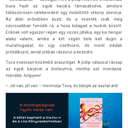
busa fejét az egyik karjára támaszkodva, amelyre
többszörösen rátekeredett egy mobiltöltő vékony zsinórja.
Az állat erősebben küzd, de a vezeték csak még
szorosabban fonódik rá, a húsa kidagad a hurkok között.
Eriknek volt egyszer régen egy vicces játéka, egy kis henger
alakú valami, amibe a két végén bele kell dugni a
mutatóujjadat, és úgy széthúzni, de minél inkább
próbálkozol, annál jobban rászorul a kezedre.
Tova óvatosan közelebb araszolgat. A polip válaszul rácsap
az egyik karjával a linóleumra, mintha azt mondaná:
Hátrébb, hölgyem!
– Jól van, jól van – mormolja Tova, és kibújik az asztal alól.