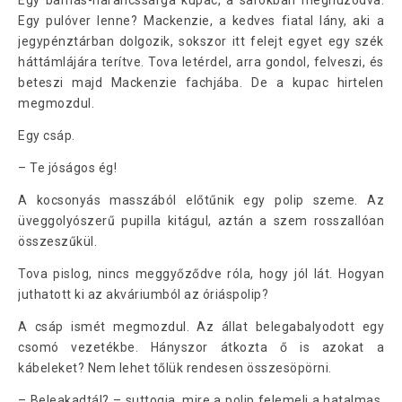
Egy barnás-narancssárga kupac, a sarokban meghúzódva.
Egy pulóver lenne? Mackenzie, a kedves fiatal lány, aki a
jegypénztárban dolgozik, sokszor itt felejt egyet egy szék
háttámlájára terítve. Tova letérdel, arra gondol, felveszi, és
beteszi majd Mackenzie fachjába. De a kupac hirtelen
megmozdul.
Egy csáp.
– Te jóságos ég!
A kocsonyás masszából előtűnik egy polip szeme. Az
üveggolyószerű pupilla kitágul, aztán a szem rosszallóan
összeszűkül.
Tova pislog, nincs meggyőződve róla, hogy jól lát. Hogyan
juthatott ki az akváriumból az óriáspolip?
A csáp ismét megmozdul. Az állat belegabalyodott egy
csomó vezetékbe. Hányszor átkozta ő is azokat a
kábeleket? Nem lehet tőlük rendesen összesöpörni.
– Beleakadtál? – suttogja, mire a polip felemeli a hatalmas,