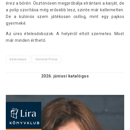
érez a bőrén. Ösztönösen megpróbálja elrántani a karját, de
a polip szorítása még erősebb lesz, szinte már kellemetlen.
De a különös szem játékosan csillog, mint egy pajkos
gyermeké.
Az üres ételesdobozok. A helyéről eltolt szemetes. Most
már minden érthető.
beleolvasó
General Press
2026. júniusi
katalógus