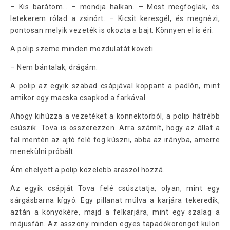
– Kis barátom… – mondja halkan. – Most megfoglak, és
letekerem rólad a zsinórt. – Kicsit keresgél, és megnézi,
pontosan melyik vezeték is okozta a bajt. Könnyen el is éri.
A polip szeme minden mozdulatát követi.
– Nem bántalak, drágám.
A polip az egyik szabad csápjával koppant a padlón, mint
amikor egy macska csapkod a farkával.
Ahogy kihúzza a vezetéket a konnektorból, a polip hátrébb
csúszik. Tova is összerezzen. Arra számít, hogy az állat a
fal mentén az ajtó felé fog kúszni, abba az irányba, amerre
menekülni próbált.
Ám ehelyett a polip közelebb araszol hozzá.
Az egyik csápját Tova felé csúsztatja, olyan, mint egy
sárgásbarna kígyó. Egy pillanat múlva a karjára tekeredik,
aztán a könyökére, majd a felkarjára, mint egy szalag a
májusfán. Az asszony minden egyes tapadókorongot külön