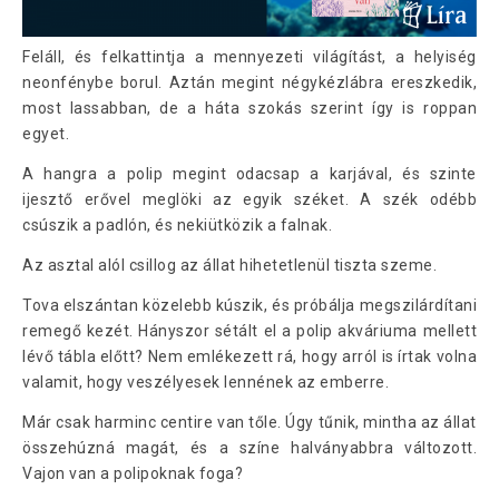
Feláll, és felkattintja a mennyezeti világítást, a helyiség
neonfénybe borul. Aztán megint négykézlábra ereszkedik,
most lassabban, de a háta szokás szerint így is roppan
egyet.
A hangra a polip megint odacsap a karjával, és szinte
ijesztő erővel meglöki az egyik széket. A szék odébb
csúszik a padlón, és nekiütközik a falnak.
Az asztal alól csillog az állat hihetetlenül tiszta szeme.
Tova elszántan közelebb kúszik, és próbálja megszilárdítani
remegő kezét. Hányszor sétált el a polip akváriuma mellett
lévő tábla előtt? Nem emlékezett rá, hogy arról is írtak volna
valamit, hogy veszélyesek lennének az emberre.
Már csak harminc centire van tőle. Úgy tűnik, mintha az állat
összehúzná magát, és a színe halványabbra változott.
Vajon van a polipoknak foga?