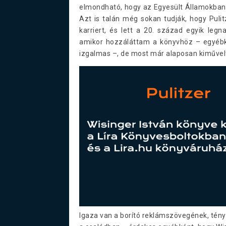
elmondható, hogy az Egyesült Államokban i
Azt is talán még sokan tudják, hogy Pulit
karriert, és lett a 20. század egyik leg
amikor hozzáláttam a könyvhöz – egyébké
izgalmas –, de most már alaposan kiműve
Igaza van a borító reklámszövegének, tényl