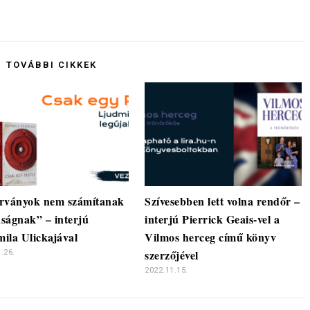
TOVÁBBI CIKKEK
rványok nem számítanak
Szívesebben lett volna rendőr –
ságnak” – interjú
interjú Pierrick Geais-vel a
ila Ulickajával
Vilmos herceg című könyv
szerzőjével
.26.
2022.11.15.