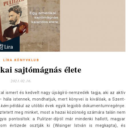
LÍRA KÖNYVKLUB
kai sajtómágnás élete
2021.02.16.
tal ismert és kedvelt nagy újságíró-nemzedék tagja, aki az aktív
 – hála istennek, mondhatjuk, mert könyvei is kiválóak, a Szent-
s kém
például az utóbbi évek egyik legjobb dokumentumregénye.
eztetett meg minket, most a hazai közönség számára talán nem
gyis pontosítok: a Pulitzer-díjról már mindenki hallott, magyar
om évtizede osztják ki (Wisinger István is megkapta), és