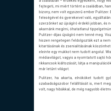
a családban – érdekes egyébként, hogy Wi
fejtegeti, mi miért történt a családban, 
bizony, nem volt egyszerű ember Pulitzer. 
feleségével és gyerekeivel való, egyáltal
szerzőnket az újságíró érdekli jobban, és 
akarnánk megírni, óhatatlanul tippelgetnünk 
Pulitzer-díjas újságíró nem tenné meg. Vis
hiszen rengetegen feldolgozták ezt a nem 
kitartásának és zsenialitásának köszönhető
eleinte egy mukkot nem tudott angolul. Wisi
médiavilágot, vagyis a nyomtatott sajtó hő
rikkancsok kiáltozását, látja a manipuláci
már letűnt világot.
Pulitzer, ha akarta, elnököket tudott g
szabadságszobor felállítását is, mert m
volt, nagy hibákkal, de még nagyobb életm