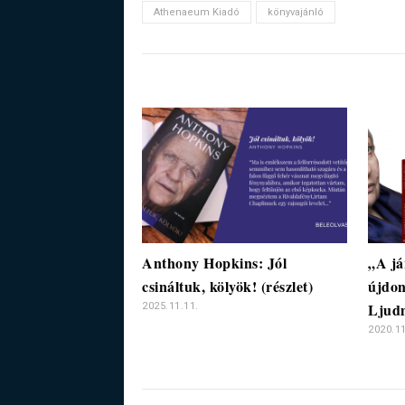
Athenaeum Kiadó
könyvajánló
Anthony Hopkins: Jól
„A já
csináltuk, kölyök! (részlet)
újdon
Ljudm
2025.11.11.
2020.11