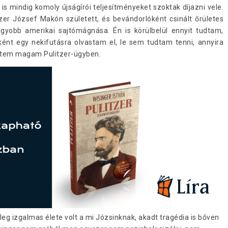
s mindig komoly újságírói teljesítményeket szoktak díjazni vele.
zer József Makón született, és bevándorlóként csinált őrületes
nagyobb amerikai sajtómágnása. Én is körülbelül ennyit tudtam,
nt egy nekifutásra olvastam el, le sem tudtam tenni, annyira
ltem magam Pulitzer-ügyben.
eg izgalmas élete volt a mi Józsinknak, akadt tragédia is bőven