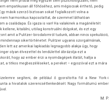
singer nem próbál meg egyszer sem pszichologizálni, nem
hanem empatikusan áll főhőséhez, ami mégiscsak érthető, pedig
Egy másik szerző biztosan sokat foglalkozott volna a
án nem harmonikus kapcsolattal, de szemmel láthatóan
nem a családapa. És igaza is van! Ha valakinek a magánéletét
kellene, kitalálni, utólag konstruálni dolgokat, és ezt egy
zont amit a Pulitzer-birodalomról tudunk, abban nincs spekuláció,
mindennapi sikertörténetet. Pulitzer ugyanis szorgalmának,
en lett az amerikai lapkiadás legnagyobb alakja úgy, hogy
nger olyan élvezettel és lendülettel ábrázolja ezt a
skorát, hogy az ember érzi a nyomdagépek illatát, hallja a
ókat, a titkos megbeszéléseket, a pereket – egyszóval ezt a mára
yőzelemre segíteni, de például ő gyorsította föl a New York-i
egunta a hivatalok szerencsétlenkedését. Nagy formátumú ember
űvel.
M. P.