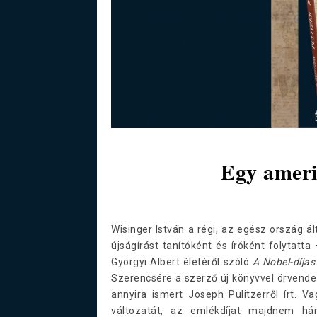
Egy ameri
Wisinger István a régi, az egész ország ál
újságírást tanítóként és íróként folytatta
Györgyi Albert életéről szóló
A Nobel-díja
Szerencsére a szerző új könyvvel örvend
annyira ismert Joseph Pulitzerről írt. Va
változatát, az emlékdíjat majdnem hár