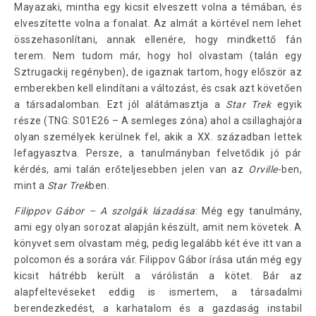
Mayazaki, mintha egy kicsit elveszett volna a témában, és
elveszítette volna a fonalat. Az almát a körtével nem lehet
összehasonlítani, annak ellenére, hogy mindkettő fán
terem. Nem tudom már, hogy hol olvastam (talán egy
Sztrugackij regényben), de igaznak tartom, hogy először az
emberekben kell elindítani a változást, és csak azt követően
a társadalomban. Ezt jól alátámasztja a
Star Trek
egyik
része (TNG: S01E26 – A semleges zóna) ahol a csillaghajóra
olyan személyek kerülnek fel, akik a XX. században lettek
lefagyasztva. Persze, a tanulmányban felvetődik jó pár
kérdés, ami talán erőteljesebben jelen van az
Orville
-ben,
mint a
Star Trek
ben.
Filippov Gábor – A szolgák lázadása
: Még egy tanulmány,
ami egy olyan sorozat alapján készült, amit nem követek. A
könyvet sem olvastam még, pedig legalább két éve itt van a
polcomon és a sorára vár. Filippov Gábor írása után még egy
kicsit hátrébb került a várólistán a kötet. Bár az
alapfeltevéseket eddig is ismertem, a társadalmi
berendezkedést, a karhatalom és a gazdaság instabil