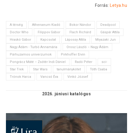
Forrás:
Letya.hu
A térség
Athenaeum Kiadó
Bokor Nándor
Deadpool
Doctor Who
Filippov Gábor
Flach Richárd
Gáspár Attila
Hraskó Gábor
Kapcsolat
Lápossy Attila
Miyazaki Jun
Nagy Ádám - Turbó Annamária
Orosz László – Nagy Ádám
Párhuzamos univerzumok
Pirkhoffer Ervin
Pongrácz Máté – Zsótér Indi Dániel
Radó Péter
sci-
Star Trek
Star Wars
tanulmánykötet
Tóth Csaba
Trónok Harca
Vancsó Éva
Vinkó József
2026. júniusi
katalógus