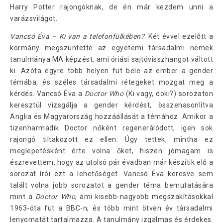
Harry Potter rajongóknak, de én már kezdem unni a
varázsvilágot.
Vancsó Éva – Ki van a telefonfülkében?
: Két évvel ezelőtt a
kormány megszüntette az egyetemi társadalmi nemek
tanulmánya MA képzést, ami óriási sajtóvisszhangot váltott
ki. Azóta egyre több helyen fut bele az ember a gender
témába, és széles társadalmi rétegeket mozgat meg a
kérdés. Vancsó Éva a
Doctor Who
(Ki vagy, doki?) sorozaton
keresztül vizsgálja a gender kérdést, összehasonlítva
Anglia és Magyarország hozzáállását a témához. Amikor a
tizenharmadik Doctor nőként regenerálódott, igen sok
rajongó tiltakozott ez ellen. Úgy tettek, mintha ez
meglepetésként érte volna őket, hiszen jómagam is
észrevettem, hogy az utolsó pár évadban már készítik elő a
sorozat írói ezt a lehetőséget. Vancsó Éva keresve sem
talált volna jobb sorozatot a gender téma bemutatására
mint a
Doctor Who
, ami kisebb-nagyobb megszakításokkal
1963-óta fut a BBC-n, és több mint ötven év társadalmi
lenyomatát tartalmazza. A tanulmány izgalmas és érdekes.