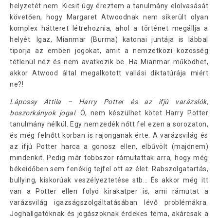
helyzetét nem. Kicsit úgy éreztem a tanulmány elolvasását
követően, hogy Margaret Atwoodnak nem sikerült olyan
komplex hátteret létrehoznia, ahol a történet megállja a
helyét. Igaz, Mianmar (Burma) katonai juntája is lábbal
tiporja az emberi jogokat, amit a nemzetközi közösség
tétlenül néz és nem avatkozik be. Ha Mianmar működhet,
akkor Atwood által megalkotott vallási diktatúrája miért
ne?!
Lápossy Attila – Harry Potter és az ifjú varázslók,
boszorkányok jogai
: Ó, nem készülhet kötet Harry Potter
tanulmány nélkül. Egy nemzedék nőtt fel ezen a sorozaton,
és még felnőtt korban is rajonganak érte. A varázsvilág és
az ifjú Potter harca a gonosz ellen, elbűvölt (majdnem)
mindenkit. Pedig már többször rámutattak arra, hogy még
békeidőben sem fenékig tejfel ott az élet. Rabszolgatartás,
bullying, kiskorúak veszélyeztetése stb… És akkor még itt
van a Potter ellen folyó kirakatper is, ami rámutat a
varázsvilág igazságszolgáltatásában lévő problémákra.
Joghallgatóknak és jogászoknak érdekes téma, akárcsak a