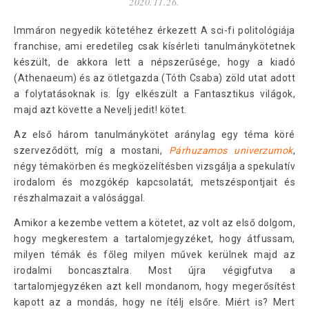
2020.11.26.
Immáron negyedik kötetéhez érkezett A sci-fi politológiája
franchise, ami eredetileg csak kísérleti tanulmánykötetnek
készült, de akkora lett a népszerűsége, hogy a kiadó
(Athenaeum) és az ötletgazda (Tóth Csaba) zöld utat adott
a folytatásoknak is. Így elkészült a Fantasztikus világok,
majd azt követte a Nevelj jedit! kötet.
Az első három tanulmánykötet aránylag egy téma köré
szerveződött, míg a mostani,
Párhuzamos univerzumok
,
négy témakörben és megközelítésben vizsgálja a spekulatív
irodalom és mozgókép kapcsolatát, metszéspontjait és
részhalmazait a valósággal.
Amikor a kezembe vettem a kötetet, az volt az első dolgom,
hogy megkerestem a tartalomjegyzéket, hogy átfussam,
milyen témák és főleg milyen művek kerülnek majd az
irodalmi boncasztalra. Most újra végigfutva a
tartalomjegyzéken azt kell mondanom, hogy megerősítést
kapott az a mondás, hogy ne ítélj elsőre. Miért is? Mert