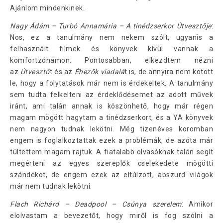
Ajánlom mindenkinek.
Nagy Ádám – Turbó Annamária – A tinédzserkor Útvesztője
:
Nos, ez a tanulmány nem nekem szólt, ugyanis a
felhasznált filmek és könyvek kívül vannak a
komfortzónámon. Pontosabban, elkezdtem nézni
az
Útvesztő
t és az
Éhezők viadalá
t is, de annyira nem kötött
le, hogy a folytatások már nem is érdekeltek. A tanulmány
sem tudta felkelteni az érdeklődésemet az adott művek
iránt, ami talán annak is köszönhető, hogy már régen
magam mögött hagytam a tinédzserkort, és a YA könyvek
nem nagyon tudnak lekötni. Még tizenéves koromban
engem is foglalkoztattak ezek a problémák, de azóta már
túltettem magam rajtuk. A fiatalabb olvasóknak talán segít
megérteni az egyes szereplők cselekedete mögötti
szándékot, de engem ezek az eltúlzott, abszurd világok
már nem tudnak lekötni.
Flach Richárd – Deadpool – Csúnya szerelem
: Amikor
elolvastam a bevezetőt, hogy miről is fog szólni a