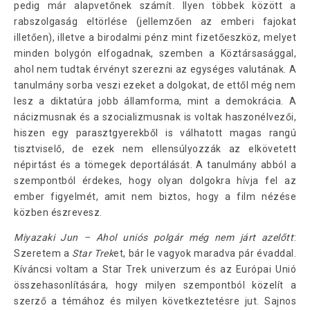
pedig már alapvetőnek számít. Ilyen többek között a
rabszolgaság eltörlése (jellemzően az emberi fajokat
illetően), illetve a birodalmi pénz mint fizetőeszköz, melyet
minden bolygón elfogadnak, szemben a Köztársasággal,
ahol nem tudtak érvényt szerezni az egységes valutának. A
tanulmány sorba veszi ezeket a dolgokat, de ettől még nem
lesz a diktatúra jobb államforma, mint a demokrácia. A
nácizmusnak és a szocializmusnak is voltak haszonélvezői,
hiszen egy parasztgyerekből is válhatott magas rangú
tisztviselő, de ezek nem ellensúlyozzák az elkövetett
népirtást és a tömegek deportálását. A tanulmány abból a
szempontból érdekes, hogy olyan dolgokra hívja fel az
ember figyelmét, amit nem biztos, hogy a film nézése
közben észrevesz.
Miyazaki Jun – Ahol uniós polgár még nem járt azelőtt
:
Szeretem a
Star Trek
et, bár le vagyok maradva pár évaddal.
Kíváncsi voltam a Star Trek univerzum és az Európai Unió
összehasonlítására, hogy milyen szempontból közelít a
szerző a témához és milyen következtetésre jut. Sajnos