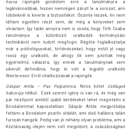
harca
rajongók gondolom erre a tanulmányra a
legkíváncsibbak, hiszen nemrégen zárult le a sorozat, ami
többeknél is kiverte a biztosítékot. Őszinte leszek, én nem
láttam egyetlen részt sem, de még a könyveket sem
olvastam. Így talán annyira nem is csoda, hogy Tóth Csaba
tanulmánya a különböző uralkodók kormányzási
technikáiról nem tudott megfogni. Régóta foglalkoztatja
már a politológusokat, történészeket, hogy mitől jó vagy
rossz egy uralkodó, de ahogy ők sem jutottak még
egyértelmű válaszra, így ennek a tanulmánynak sem
sikerült definiálnia, hogy ki volt a legjobb uralkodó
Westeroson. Erről vitatkozzanak a rajongók.
Gáspár Attila – Pax Palpatinica
: Nincs kötet
Csillagok
háborúja
nélkül… Ezek szerint igény is van rá, és még van
pár nézőpont amiből újabb kérdéseket lehet megvitatni a
Birodalommal kapcsolatban. Gáspár Attila megpróbálja
feltárni a Birodalom pozitív oldalát, ami első hallásra talán
furcsán hangzik. Pedig van jó néhány olyan probléma, ami a
Köztársaság idején nem volt megoldott, a császárságban