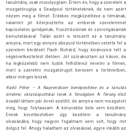
tanulmány, csak mosolyogtam. Értem én, hogy a szerelem a
mozgatórugója a Deadpool történeteknek, de nem azért
nézem meg a filmet. Érdekes megközelítése a témának,
valamint jól kiterjesztette az emberek szerelemmel
kapcsolatos gondjainak, frusztrációinak és szorongásainak
bemutatásával. Talán azért is tetszett ez a tanulmány
annyira, mert egy ennyire abszurd történetben vetette fel a
szerelem kérdését Flach Richárd, hogy kíváncsivá tett a
végkövetkeztetést illetően. Jót szórakoztam az íráson, de
ha legközelebb nem tudok felhőtlenül nevetni a filmen,
mert a szerelmi mozgatórugót keresem a történetben,
akkor mérges leszek.
Radó Péter – A Naprendszer benépesítése és a tanulás
értelme: oktatáspolitikai terek A Térségben
: A
Térség
első
évadát láttam pár évvel ezelőtt, de annyira nem mozgatott
meg, hogy folytassam. A könyvekbe bele sem kezdtem.
Ennek következtében úgy kezdtem a tanulmány
olvasásába, hogy nagyon fogalmam sem volt, hogy mit
dolgoz fel. Ahogy haladtam az olvasással, egyre inkább az