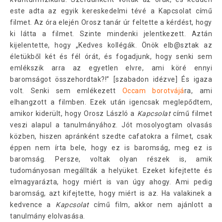
este adta az egyik kereskedelmi tévé a Kapcsolat című
filmet. Az óra elején Orosz tanár úr feltette a kérdést, hogy
ki látta a filmet. Szinte mindenki jelentkezett. Aztán
kijelentette, hogy „Kedves kollégák. Önök elb@sztak az
életükből két és fél órát, és fogadjunk, hogy senki sem
emlékszik arra az egyetlen elvre, ami köré ennyi
baromságot összehordtak?!” [szabadon idézve] És igaza
volt. Senki sem emlékezett
Occam borotvájá
ra, ami
elhangzott a filmben. Ezek után igencsak meglepődtem,
amikor kiderült, hogy Orosz László a
Kapcsolat
című filmet
veszi alapul a tanulmányához. Jót mosolyogtam olvasás
közben, hiszen apránként szedte cafatokra a filmet, csak
éppen nem írta bele, hogy ez is baromság, meg ez is
baromság. Persze, voltak olyan részek is, amik
tudományosan megállták a helyüket. Ezeket kifejtette és
elmagyarázta, hogy miért is van úgy ahogy. Ami pedig
baromság, azt kifejtette, hogy miért is az. Ha valakinek a
kedvence a
Kapcsolat
című film, akkor nem ajánlott a
tanulmány elolvasása.