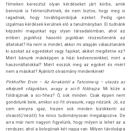
filmeken keresztül olyan kérdéseket járt körbe, amik
bennünk is felmerülhetnek, de nem biztos, hogy meg is
ragadnak, hogy továbbgondoljuk ezeket. Pedig igen
izgalmas kérdések kerülnek elő a tanulmányban. El tudnánk
képzelni magunkat egy olyan társadalomban, ahol az
emberi jogokhoz hasonló jogokban részesítenénk az
állatokat? Ha nem is mindet, akkor mi alapján választanánk
ki azokat az egyedeket vagy fajokat, akiket megilletne ez?
Miért bánunk másképpen a házi kedvenceinkkel, mint a
haszonállatokkal? Miért esszük meg az egyiket és miért
nem a másikat? Ajánlott olvasmány mindenkinek!
Pirkhoffer Ervin – Az Arrakistól a Tatooine-ig – utazás az
elképzelt világokban, avagy a sci-fi földrajza
: Mi köze a
földrajznak a sci-fihez? Ó, sok minden. Csak éppen nem
gondolunk bele, amikor sci-fit olvasunk, vagy nézünk. Jó, ez
sem annyira igaz, hiszen sok minden kizökkenti az
olvasót(/nézőt) ha nincs tudományosan megalapozva. De
arra már nem nagyon figyelünk, hogy milyen is lehet az a
rendszer, ahol a bolygónak két napja van. Milyen távolságra