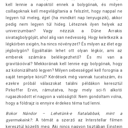
kell lennie a napoktól ennek a bolygónak, és milyen
csillagoknak kell megvilágítania a felszínt, hogy nappal ne
legyen túl meleg, éjjel (ha mindkét nap lenyugszik), akkor
pedig nem legyen túl hideg. Léteznek ilyen helyek az
univerzumban? Vagy nézzük a Dűne Arrakis
sivatagbolygóját, ahol alig van nedvesség. Hogy keletkezik a
légkörben oxigén, ha nincs növényzet? És milyen az élet egy
jégbolygón? Egyáltalán lehet ott olyan légkör, ami az
emberek számára belélegezhető? És mi van a
gravitációval? Mekkorának kell lennie egy bolygónak, hogy
az kolonizálható legyen? Milyen sebességgel kell forognia a
saját tengelye körül? Kérdések még vannak tucatszám, és
ezekre próbál válaszokat találni példákon keresztül
Pirkoffer Ervin, rámutatva, hogy mely sci-fi alkotó
rugaszkodott el nagyon a valóságtól. Nem gondoltam volna,
hogy a földrajz is ennyire érdekes téma tud lenni.
Bokor Nándor – Lehetünk-e fiatalabbak, mint a
gyermekeink?:
A témát a szerző az Interstellar filmen
keresztül közelíti meg. Aki nincs nagyon tisztában Einstein