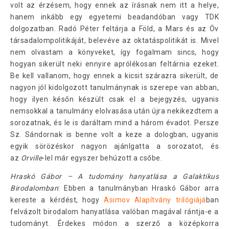
volt az érzésem, hogy ennek az írásnak nem itt a helye,
hanem inkább egy egyetemi beadandóban vagy TDK
dolgozatban. Radó Péter feltárja a Föld, a Mars és az Öv
társadalompolitikáját, belevéve az oktatáspolitikát is. Mivel
nem olvastam a könyveket, így fogalmam sincs, hogy
hogyan sikerült neki ennyire aprólékosan feltárnia ezeket.
Be kell vallanom, hogy ennek a kicsit szárazra sikerült, de
nagyon jól kidolgozott tanulmánynak is szerepe van abban,
hogy ilyen későn készült csak el a bejegyzés, ugyanis
nemsokkal a tanulmány elolvasása után újra nekikezdtem a
sorozatnak, és le is daráltam mind a három évadot. Persze
Sz. Sándornak is benne volt a keze a dologban, ugyanis
egyik sörözéskor nagyon ajánlgatta a sorozatot, és
az
Orville
-lel már egyszer behúzott a csőbe.
Hraskó Gábor – A tudomány hanyatlása a Galaktikus
Birodalomban
: Ebben a tanulmányban Hraskó Gábor arra
kereste a kérdést, hogy
Asimov Alapítvány trilógiájá
ban
felvázolt birodalom hanyatlása valóban magával rántja-e a
tudományt. Érdekes módon a szerző a középkorra