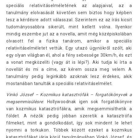
speciális relativitáselméletének az alapjaival, az a
tanulmány elolvasását követően sem biztos hogy képben
lesz a kérdésre adott válasszal. Szerintem ez az írás kicsit
tudományosabbra sikerült, mint kellett volna. Ilyenkor
mindig eszembe jut az a novella, amit még középiskolában
olvasott fel a fizika tanárom, amikor a speciális
relativitáselméletet vettük. Egy utazó ügynökről szólt, aki
egy olyan világban él, ahol a fény sebessége 30km/h, és ezt
a vonat megközelíti (vagy át is lépi?). Aki tudja ki írta a
novellát és mi a címe, az kérem ossza meg velem. A
tanulmány pedig leginkább azoknak lesz érdekes, akik
mostanában tanulták a speciális relativitáselmélet.
Vinkó József – Kozmikus katasztrófák – forgatókönyvek a
megsemmisülésre
: Hollywoodnak igen sok forgatókönyve
van kozmikus katasztrófákra, amik megsemmisíthetik a
földet. A nézők pedig jobban szeretik a katasztrófa
filmeket, mint a gondolkodást, így sok mindent le lehet
nyomni a torkukon. Többek között ezeket a kozmikus
katasztrófákat járja körül tanulmányában Vinkó József, és