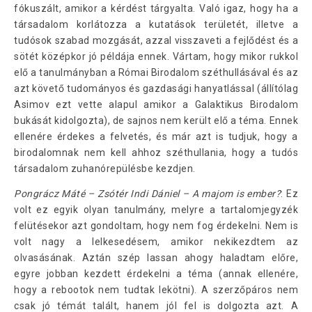
fókuszált, amikor a kérdést tárgyalta. Való igaz, hogy ha a
társadalom korlátozza a kutatások területét, illetve a
tudósok szabad mozgását, azzal visszaveti a fejlődést és a
sötét középkor jó példája ennek. Vártam, hogy mikor rukkol
elő a tanulmányban a Római Birodalom széthullásával és az
azt követő tudományos és gazdasági hanyatlással (állítólag
Asimov ezt vette alapul amikor a Galaktikus Birodalom
bukását kidolgozta), de sajnos nem került elő a téma. Ennek
ellenére érdekes a felvetés, és már azt is tudjuk, hogy a
birodalomnak nem kell ahhoz széthullania, hogy a tudós
társadalom zuhanórepülésbe kezdjen.
Pongrácz Máté – Zsótér Indi Dániel – A majom is ember?
: Ez
volt ez egyik olyan tanulmány, melyre a tartalomjegyzék
felütésekor azt gondoltam, hogy nem fog érdekelni. Nem is
volt nagy a lelkesedésem, amikor nekikezdtem az
olvasásának. Aztán szép lassan ahogy haladtam előre,
egyre jobban kezdett érdekelni a téma (annak ellenére,
hogy a rebootok nem tudtak lekötni). A szerzőpáros nem
csak jó témát talált, hanem jól fel is dolgozta azt. A