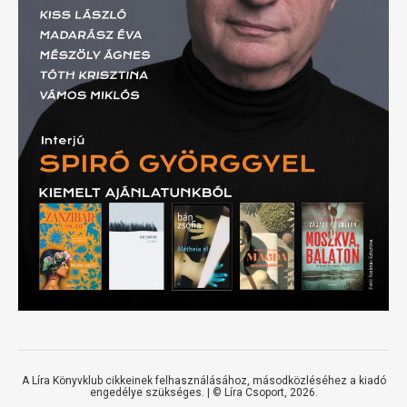
A Líra Könyvklub cikkeinek felhasználásához, másodközléséhez a kiadó
engedélye szükséges. | ©
Líra Csoport
, 2026.