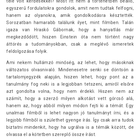
tele volt kérdésekkel? Most itt nem a történetben beálló,
egyszerű fordulatokra gondolok, amit nem tudtak felfogni,
hanem az olyanokra, amik gondolkodásra késztették.
Sorozatban hamarabb találunk ilyet, mint filmben. Talán
igaza van Hraskó Gábornak, hogy a hanyatlás már
megkezdődött, hiszen Einstein óta nem történt nagy
áttörés a tudományokban, csak a meglévő ismeretek
feldolgozása folyik.
Ami nekem hullámzó minőség, az lehet, hogy másoknak
változatos olvasnivaló. Mindenesetre senki se döntsön a
tartalomjegyzék alapján, hiszen lehet, hogy pont az a
tanulmány fog neki is a legjobban tetszeni, amiről elsőre
azt gondolta volna, hogy nem érdekli. Hiszen nem az
számít, hogy a szerző milyen alkotást vett górcső alá,
hanem az, hogy abból milyen módon fejti ki a témát. Egy
unalmas filmből is lehet nagyon jó tanulmányt írni, és a
legjobb filmből is születhet gyenge írás. Így csak arra tudok
biztatni mindenkit, hogy ha ugrálva is a témák között, de
olvassa el a kötetben szereplő össze írást.