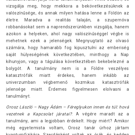
vizsgálja meg, hogy mekkora a bekövetkezésüknek a
valószínűsége, és annak milyen hatása lenne a Földön az
életre. Maradva a realitás talaján, a szupernóva
robbanásokat sem a naprendszerünkben vizsgálja, hanem
azokon a helyeken, ahol nagy valószínűséggel végbe is
mehetnek ezek a jelenségek. Megnyugtató az olvasó
számára, hogy hamarabb fog kipusztulni az emberiség
saját hülyeségének következtében, minthogy a Nap
kihunyjon, vagy a tágulása következtében bekebelezné a
bolygót. A tanulmány nem is a Földre veszélyes
katasztrófák miatt érdekes, hanem inkább az
univerzumban végbemenő kozmikus katasztrófák
jelensége miatt. Érdemes figyelmesen elolvasni a
tanulmányt.
Orosz László – Nagy Ádám – Féreglyukon innen és túl: hová
vezetnek a Kapcsolat járatai?
: A végére maradt az a
tanulmány, ami a legjobban érdekelt. Hogy miért? Amikor
még egyetemista voltam, Orosz tanár úrhoz jártam
kvantumfizikára. Szerdánként voltak az órák, és kedden