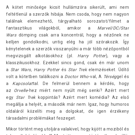
A kötet minősége kicsit hullámzóra sikerült, ami nem
feltétlenül a szerzők hibája. Nem csoda, hogy nem nagyon
találnak elemezhető, tárgyalható sorozatot/filmet a
fantasztikus világokból, amikor a
Marvel/DC/Star
Wars
dömping csak arra koncentrál, hogy a nézőnek ne
kelljen gondolkodni, untig elég ha jól szórakozik. Így
kénytelenek a szerzők visszanyúlni a már több nézőpontból
megvizsgált alkotásokhoz (pl.
Harry Potter
), vagy a
klasszikusokhoz. Ezekkel sincs gond, csak én már unom
a
Star Wars, Harry Potter
és
Star Trek
elemzéseket. Üdítő
volt a kötetben találkozni a
Doctor Who
-val, A
Térség
gel és
a
Kapcsolat
tal. De felmerül bennem a kérdés, hogy
az
Orvelle
-hez miért nem nyúlt még senki? Azért mert
egy
Star Trek
koppintás? Azért mert komédia? Az első
megállja a helyét, a második már nem. Igaz, hogy humoros
oldaláról közelíti meg a dolgokat, de igen érzékeny
társadalmi problémákat feszeget.
Mikor történt meg utoljára valakivel, hogy kijött a moziból és