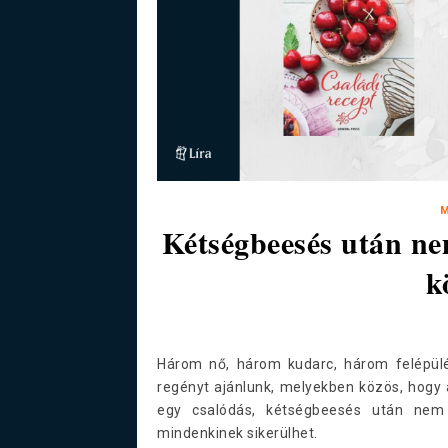
Kétségbeesés után ne
k
Három nő, három kudarc, három felépülé
regényt ajánlunk, melyekben közös, hogy a
egy csalódás, kétségbeesés után nem m
mindenkinek sikerülhet.