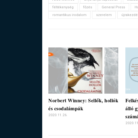
féltékenység
főzés
General Press
Há
romantikus irodalom
szerelem
újrakezdé
Norbert Winney: Sellők, hollók
Felké
és csodalámpák
álló 
számá
2020.11.26.
2020.11