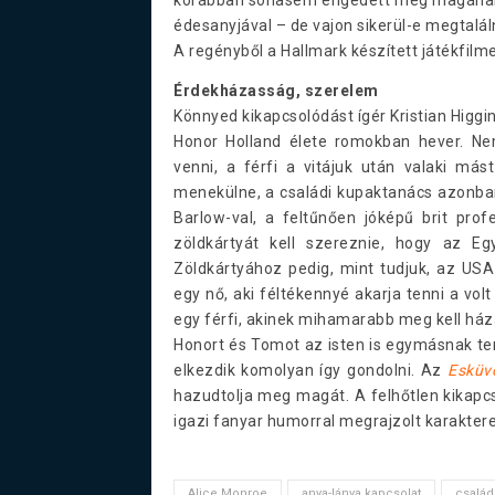
édesanyjával – de vajon sikerül-e megtalá
A regényből a Hallmark készített játékfilm
Érdekházasság, szerelem
Könnyed kikapcsolódást ígér Kristian Higgi
Honor Holland élete romokban hever. Ne
venni, a férfi a vitájuk után valaki má
menekülne, a családi kupaktanács azonban
Barlow-val, a feltűnően jóképű brit prof
zöldkártyát kell szereznie, hogy az E
Zöldkártyához pedig, mint tudjuk, az US
egy nő, aki féltékennyé akarja tenni a vo
egy férfi, akinek mihamarabb meg kell ház
Honort és Tomot az isten is egymásnak te
elkezdik komolyan így gondolni. Az
Esküvő
hazudtolja meg magát. A felhőtlen kikapcs
igazi fanyar humorral megrajzolt karaktere
Alice Monroe
anya-lánya kapcsolat
család