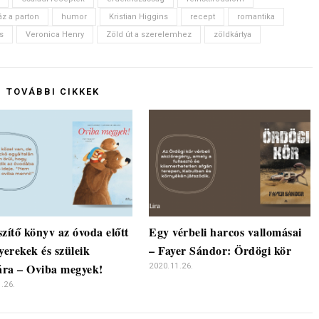
z a parton
humor
Kristian Higgins
recept
romantika
s
Veronica Henry
Zöld út a szerelemhez
zöldkártya
TOVÁBBI CIKKEK
szítő könyv az óvoda előtt
Egy vérbeli harcos vallomásai
gyerekek és szüleik
– Fayer Sándor: Ördögi kör
ra – Oviba megyek!
2020.11.26.
.26.