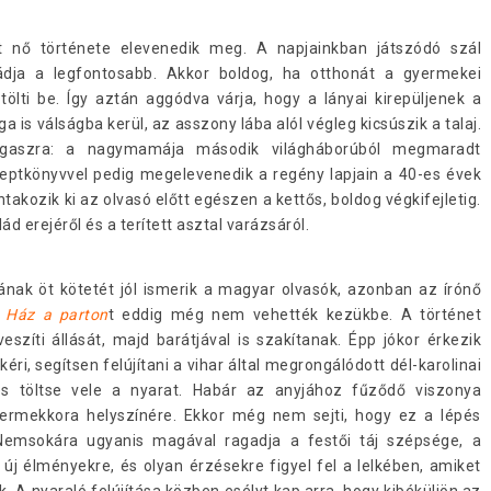
t nő története elevenedik meg. A napjainkban játszódó szál
ádja a legfontosabb. Akkor boldog, ha otthonát a gyermekei
ölti be. Így aztán aggódva várja, hogy a lányai kirepüljenek a
 is válságba kerül, az asszony lába alól végleg kicsúszik a talaj.
vigaszra: a nagymamája második világháborúból megmaradt
eptkönyvvel pedig megelevenedik a regény lapjain a 40-es évek
akozik ki az olvasó előtt egészen a kettős, boldog végkifejletig.
 erejéről és a terített asztal varázsáról.
nak öt kötetét jól ismerik a magyar olvasók, azonban az írónő
ó
Ház a parton
t eddig még nem vehették kezükbe. A történet
eszíti állását, majd barátjával is szakítanak. Épp jókor érkezik
éri, segítsen felújítani a vihar által megrongálódott dél-karolinai
 és töltse vele a nyarat. Habár az anyjához fűződő viszonya
yermekkora helyszínére. Ekkor még nem sejti, hogy ez a lépés
Nemsokára ugyanis magával ragadja a festői táj szépsége, a
 új élményekre, és olyan érzésekre figyel fel a lelkében, amiket
 nyaraló felújítása közben esélyt kap arra, hogy kibéküljön az