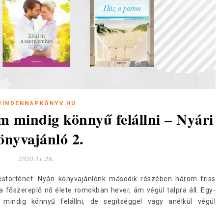
MINDENNAPKÖNYV.HU
m mindig könnyű felállni – Nyári
önyvajánló 2.
2020.11.26.
störténet. Nyári könyvajánlónk második részében három friss
 főszereplő nő élete romokban hever, ám végül talpra áll. Egy-
indig könnyű felállni, de segítséggel vagy anélkül végül