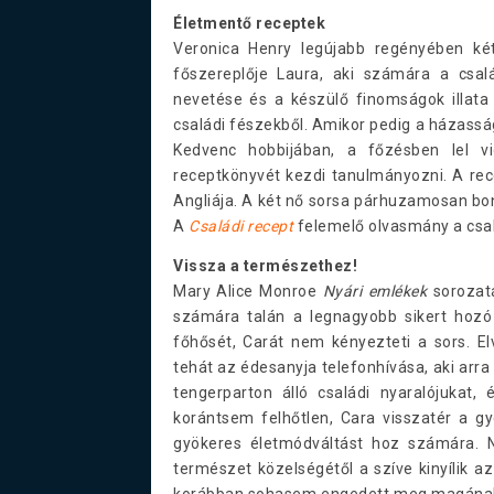
Életmentő receptek
Veronica Henry legújabb regényében ké
főszereplője Laura, aki számára a csal
nevetése és a készülő finomságok illata t
családi fészekből. Amikor pedig a házassága
Kedvenc hobbijában, a főzésben lel 
receptkönyvét kezdi tanulmányozni. A rec
Angliája. A két nő sorsa párhuzamosan bont
A
Családi recept
felemelő olvasmány a család
Vissza a természethez!
Mary Alice Monroe
Nyári emlékek
sorozatá
számára talán a legnagyobb sikert hoz
főhősét, Carát nem kényezteti a sors. Elv
tehát az édesanyja telefonhívása, aki arra k
tengerparton álló családi nyaralójukat,
korántsem felhőtlen, Cara visszatér a g
gyökeres életmódváltást hoz számára. 
természet közelségétől a szíve kinyílik az
korábban sohasem engedett meg magának. A