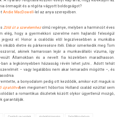
lnia önmagát és a régóta vágyott boldogságot?
et
Andie MacDowell
-lel az anya szerepében.
ns
Zöld út a szerelemhez
című regénye, melyben a harmincöt éves
m elég, hogy a gyermekkori szerelme nem hajlandó feleségül
st jegyez el. Honor a csalódás elől legszívesebben a munkába
 inkább életre és párkeresésre ítéli. Ekkor ismerkedik meg Tom
esszorral, akinek hamarosan lejár a munkavállalói vízuma, így
gyesült Államokban és a nevelt fia közelében maradhasson.
A-ban a legkönnyebben házasság révén lehet jutni… Adott tehát
lt szerelmét – vagy legalábbis nem akar lemaradni mögötte –, és
asodnia.
remtette, a bonyodalom pedig ott kezdődik, amikor ezt maguk is
 újratöltvé
ben megismert hóbortos Holland család ezúttal sem
olódást a romantikus díszletek között olykor ügyetlenül mozgó,
k garantálják.
Családi receptek
érdekházasság
felnőttirodalom