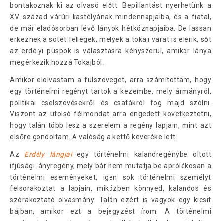
bontakoznak ki az olvasó előtt. Bepillantást nyerhetünk a
XV. század várúri kastélyának mindennapjaiba, és a fiatal,
de már eladósorban lévő lányok hétköznapjaiba. De lassan
érkeznek a sötét fellegek, melyek a tokaji várat is elérik, sőt
az erdélyi püspök is választásra kényszerül, amikor lánya
megérkezik hozzá Tokajból.
Amikor elolvastam a fülszöveget, arra számítottam, hogy
egy történelmi regényt tartok a kezembe, mely ármányról,
politikai cselszövésekről és csatákról fog majd szólni.
Viszont az utolsó félmondat arra engedett következtetni,
hogy talán több lesz a szerelem a regény lapjain, mint azt
elsőre gondoltam. A valóság a kettő keveréke lett.
Az
Erdély lángjai
egy történelmi kalandregénybe oltott
ifjúsági lányregény, mely bár nem mutatja be aprólékosan a
történelmi eseményeket, igen sok történelmi személyt
felsorakoztat a lapjain, miközben könnyed, kalandos és
szórakoztató olvasmány. Talán ezért is vagyok egy kicsit
bajban, amikor ezt a bejegyzést írom. A történelmi