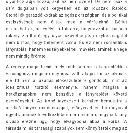
olyanhoz adja hozzá, akit az nem szeret. De nem csak a
szív dolgaiban volt kegyetlen ez az időszak. Rablók,
útonállók garázdálkodtak az egész országban, és a politikai
cselszövések nem álltak meg a várfalaknál. Bárkit
elrabolhattak, ha esélyt láttak arra, hogy azzal a családja
rákényszeríthető egy olyan szövetségre, melybe magától
nem biztos, hogy belement volna. És ez nem romantikus
lányrablás, hanem veszélyekkel teli művelet, aminek a vége
nem mindig örömteli.
A regény maga fikció, mely több ponton is kapcsolódik a
valósághoz, mégsem egy idealizált világot tár az olvasók
elé. Itt nem a lázadás előkészületeire gondolok, mint az
idealizmust torzító eseményre, hanem magára a
hétköznapokra, nem beszélve a lányrablást követő
eseményeket. Az írónő igyekezett korhűen bemutatni a
serdülő lányok mindennapjait, előnyeivel és hátrányaival
együtt, aminek következtében nem hinném, hogy sok lány
olvasó érezné úgy, hogy elvágyódna abba a korba. A
társadalmi és társasági szabályok sem könnyítették meg az