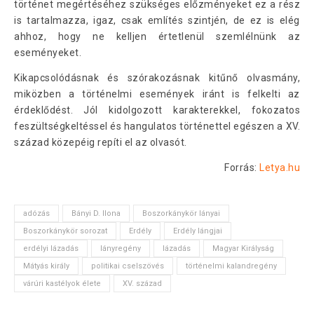
történet megértéséhez szükséges előzményeket ez a rész
is tartalmazza, igaz, csak említés szintjén, de ez is elég
ahhoz, hogy ne kelljen értetlenül szemlélnünk az
eseményeket.
Kikapcsolódásnak és szórakozásnak kitűnő olvasmány,
miközben a történelmi események iránt is felkelti az
érdeklődést. Jól kidolgozott karakterekkel, fokozatos
feszültségkeltéssel és hangulatos történettel egészen a XV.
század közepéig repíti el az olvasót.
Forrás:
Letya.hu
adózás
Bányi D. Ilona
Boszorkánykör lányai
Boszorkánykör sorozat
Erdély
Erdély lángjai
erdélyi lázadás
lányregény
lázadás
Magyar Királyság
Mátyás király
politikai cselszövés
történelmi kalandregény
várúri kastélyok élete
XV. század