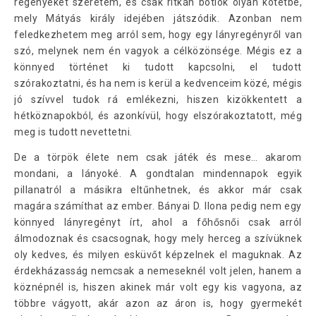
regényeket szeretem, és csak ritkán botlok olyan kötetbe,
mely Mátyás király idejében játszódik. Azonban nem
feledkezhetem meg arról sem, hogy egy lányregényről van
szó, melynek nem én vagyok a célközönsége. Mégis ez a
könnyed történet ki tudott kapcsolni, el tudott
szórakoztatni, és ha nem is kerül a kedvenceim közé, mégis
jó szívvel tudok rá emlékezni, hiszen kizökkentett a
hétköznapokból, és azonkívül, hogy elszórakoztatott, még
meg is tudott nevettetni.
De a törpök élete nem csak játék és mese… akarom
mondani, a lányoké. A gondtalan mindennapok egyik
pillanatról a másikra eltűnhetnek, és akkor már csak
magára számíthat az ember. Bányai D. Ilona pedig nem egy
könnyed lányregényt írt, ahol a főhősnői csak arról
álmodoznak és csacsognak, hogy mely herceg a szívüknek
oly kedves, és milyen esküvőt képzelnek el maguknak. Az
érdekházasság nemcsak a nemeseknél volt jelen, hanem a
köznépnél is, hiszen akinek már volt egy kis vagyona, az
többre vágyott, akár azon az áron is, hogy gyermekét