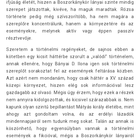
ifjúság életét, hiszen a Boszorkánykör lányai szinte mindig
szerepet játszottak, kivéve, ha maguk maradtak. Rózsa
története pedig még szívszorítóbb, ha nem magára a
szereplőre koncentrálunk, hanem a környezetére és az
eseményekre, melynek aktív vagy éppen passzív
résztvevője.
Szeretem a történelmi regényeket, de sajnos ebben a
kötetben egy kicsit háttérbe szorult a „valódi” történelem,
annak ellenére, hogy Bányai D. Ilona igen sok történelmi
szereplőt sorakoztat fel az események feltárása közben.
Azt azért nem mondanám, hogy csak háttér a XV. század
közepi környezet, hiszen elég sok információval lesz
gazdagabb az olvasó. Mégis úgy érzem, hogy ezek a részek
nem annyira kidolgozottak, és kicsivel szárazabbak is. Nem
kapunk olyan szintű bepillantást Mátyás király életébe, mint
ahogy azt gondoltam volna, és az erdélyi lázadók
mindennapjairól sem tudunk meg sokat. Talán az annak is
köszönhető, hogy egyensúlyban vannak a történelmi
események a fikcióval, mégis a Boszorkánykör lányairól