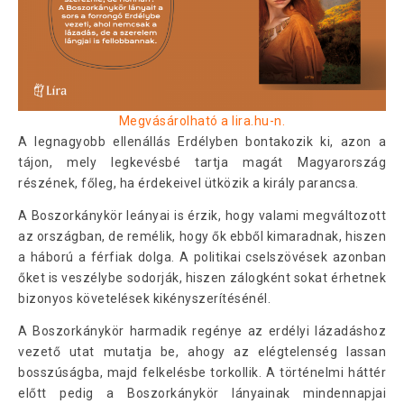
Megvásárolható a lira.hu-n.
A legnagyobb ellenállás Erdélyben bontakozik ki, azon a
tájon, mely legkevésbé tartja magát Magyarország
részének, főleg, ha érdekeivel ütközik a király parancsa.
A Boszorkánykör leányai is érzik, hogy valami megváltozott
az országban, de remélik, hogy ők ebből kimaradnak, hiszen
a háború a férfiak dolga. A politikai cselszövések azonban
őket is veszélybe sodorják, hiszen zálogként sokat érhetnek
bizonyos követelések kikényszerítésénél.
A Boszorkánykör harmadik regénye az erdélyi lázadáshoz
vezető utat mutatja be, ahogy az elégtelenség lassan
bosszúságba, majd felkelésbe torkollik. A történelmi háttér
előtt pedig a Boszorkánykör lányainak mindennapjai