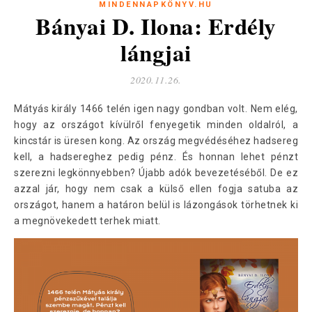
MINDENNAPKÖNYV.HU
Bányai D. Ilona: Erdély
lángjai
2020.11.26.
Mátyás király 1466 telén igen nagy gondban volt. Nem elég,
hogy az országot kívülről fenyegetik minden oldalról, a
kincstár is üresen kong. Az ország megvédéséhez hadsereg
kell, a hadsereghez pedig pénz. És honnan lehet pénzt
szerezni legkönnyebben? Újabb adók bevezetéséből. De ez
azzal jár, hogy nem csak a külső ellen fogja satuba az
országot, hanem a határon belül is lázongások törhetnek ki
a megnövekedett terhek miatt.