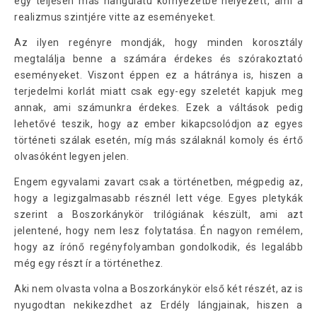
egy teljesen más hangulatú környezetbe helyezett, ami a
realizmus szintjére vitte az eseményeket.
Az ilyen regényre mondják, hogy minden korosztály
megtalálja benne a számára érdekes és szórakoztató
eseményeket. Viszont éppen ez a hátránya is, hiszen a
terjedelmi korlát miatt csak egy-egy szeletét kapjuk meg
annak, ami számunkra érdekes. Ezek a váltások pedig
lehetővé teszik, hogy az ember kikapcsolódjon az egyes
történeti szálak esetén, míg más szálaknál komoly és értő
olvasóként legyen jelen.
Engem egyvalami zavart csak a történetben, mégpedig az,
hogy a legizgalmasabb résznél lett vége. Egyes pletykák
szerint a Boszorkánykör trilógiának készült, ami azt
jelentené, hogy nem lesz folytatása. Én nagyon remélem,
hogy az írónő regényfolyamban gondolkodik, és legalább
még egy részt ír a történethez.
Aki nem olvasta volna a Boszorkánykör első két részét, az is
nyugodtan nekikezdhet az Erdély lángjainak, hiszen a