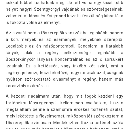
sokkal többet tudhatunk meg. Jó lett volna egy kicsit több
helyet hagyni Szentgyörgyi vajdának és szövetségeseinek,
valamint a János és Zsigmond közötti feszültség kibontása
is fokozta volna az élményt.
Az olvasót nem a főszereplők vonzzák be leginkább, hanem
a körülmények és az események, melyeknek szereplői.
Legalábbis az én nézőpontomból. Gondolom, a fiatalabb
lányok, akik a regény célközönsége, leginkább a
Boszorkánykör lányaira koncentrálnak és az ő sorsukért
izgulnak. Ez a kettősség, vagy inkább két szint, ami a
regényt jellemzi, teszi lehetővé, hogy ne csak az ifjúságnak
nyújtson szórakoztató olvasmányt a regény, hanem más
korosztály számára is.
A kezdeti riadalmam után, hogy mit fogok kezdeni egy
történelmi lányregénnyel, kellemesen csalódtam, hiszen
megtaláltam benne a számomra érdekes történeti szálat,
mely lekötötte a figyelmemet, miközben jót szórakoztam a
főszereplők civódásain. Mindeközben Rózsa történeti szála