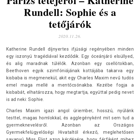
Párizs tetejéről – Katherine
Rundell: Sophie és a
tetőjárók
2020.11.26.
Katherine Rundell díjnyertes ifjúsági regényében minden
egy iszonyú tragédiával kezdődik. Egy óceánjáró elsüllyed,
és alig maradnak túlélők. Azonban egy csellótokban,
Beethoven egyik szimfóniájának kottájába takarva egy
kisbaba is megmenekül, akit egy Charles Maxim nevű tudós
emel maga mellé a mentőcsónakba. Kezébe fogja a
kisbabát, elhatározza, hogy megtartja, egyúttal pedig nevet
is ad neki: Sophie.
Charles Maxim igazi angol úriember, hosszú, nyúlánk
testtel, magas homlokkal, és agglegényként mit sem tud a
gyermeknevelésről. Azonban az Országos
Gyermekfelügyelőségi Hivataltól érkező, meglehetősen
savanyú Miss Eliot azon kérdésére, hogy férfiként mihez