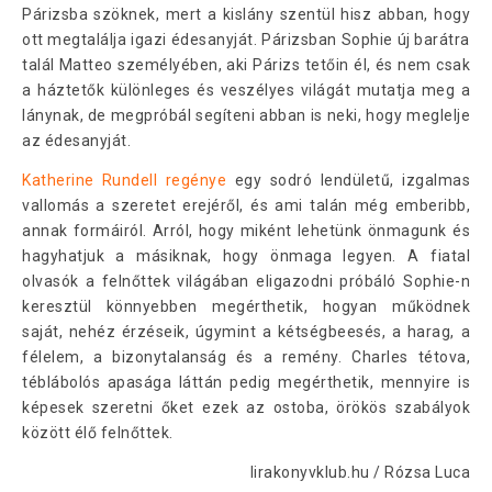
Párizsba szöknek, mert a kislány szentül hisz abban, hogy
ott megtalálja igazi édesanyját. Párizsban Sophie új barátra
talál Matteo személyében, aki Párizs tetőin él, és nem csak
a háztetők különleges és veszélyes világát mutatja meg a
lánynak, de megpróbál segíteni abban is neki, hogy meglelje
az édesanyját.
Katherine Rundell regénye
egy sodró lendületű, izgalmas
vallomás a szeretet erejéről, és ami talán még emberibb,
annak formáiról. Arról, hogy miként lehetünk önmagunk és
hagyhatjuk a másiknak, hogy önmaga legyen. A fiatal
olvasók a felnőttek világában eligazodni próbáló Sophie-n
keresztül könnyebben megérthetik, hogyan működnek
saját, nehéz érzéseik, úgymint a kétségbeesés, a harag, a
félelem, a bizonytalanság és a remény. Charles tétova,
téblábolós apasága láttán pedig megérthetik, mennyire is
képesek szeretni őket ezek az ostoba, örökös szabályok
között élő felnőttek.
lirakonyvklub.hu / Rózsa Luca