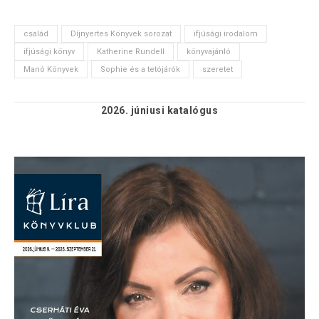
család
Díjnyertes Könyvek sorozat
ifjúsági irodalom
ifjúsági könyv
Katherine Rundell
könyvajánló
Manó Könyvek
Sophie és a tetójárók
szeretet
2026. júniusi
katalógus