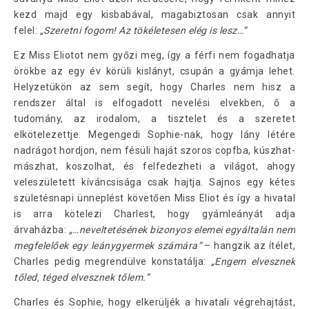
kezd majd egy kisbabával, magabiztosan csak annyit
felel:
„Szeretni fogom! Az tökéletesen elég is lesz…”
Ez Miss Eliotot nem győzi meg, így a férfi nem fogadhatja
örökbe az egy év körüli kislányt, csupán a gyámja lehet.
Helyzetükön az sem segít, hogy Charles nem hisz a
rendszer által is elfogadott nevelési elvekben, ő a
tudomány, az irodalom, a tisztelet és a szeretet
elkötelezettje. Megengedi Sophie-nak, hogy lány létére
nadrágot hordjon, nem fésüli haját szoros copfba, kúszhat-
mászhat, koszolhat, és felfedezheti a világot, ahogy
veleszületett kíváncsisága csak hajtja. Sajnos egy kétes
születésnapi ünneplést követően Miss Eliot és így a hivatal
is arra kötelezi Charlest, hogy gyámleányát adja
árvaházba:
„…neveltetésének bizonyos elemei egyáltalán nem
megfelelőek egy leánygyermek számára”
– hangzik az ítélet,
Charles pedig megrendülve konstatálja:
„Engem elvesznek
tőled, téged elvesznek tőlem.”
Charles és Sophie, hogy elkerüljék a hivatali végrehajtást,