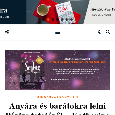
MINDENNAPKÖNYV.HU
Anyára és barátokra lelni