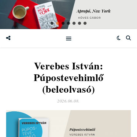
Verebes István:
Púpostevehimlő
(beleolvasó)
2026.06.08.