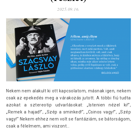
2025.09.16.
Nekem nem alakult ki ott kapcsolatom, másnak igen, nekem
csak az epekedés meg a várakozás jutott. A többi fiú tudta
azokat a sztereotip udvarlásokat: „Istenien nézel ki!”,
„Remek a hajad!”, „Szép a sminked!”, „Csinos vagy!”, „Szép
vagy!” Nekem ehhez nem volt se fantáziám, se bátorságom,
csak a félelmem, ami viszont…