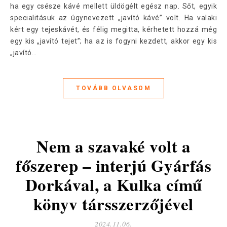
ha egy csésze kávé mellett üldögélt egész nap. Sőt, egyik
specialitásuk az úgynevezett „javító kávé” volt. Ha valaki
kért egy tejeskávét, és félig megitta, kérhetett hozzá még
egy kis „javító tejet”; ha az is fogyni kezdett, akkor egy kis
„javító…
TOVÁBB OLVASOM
Nem a szavaké volt a
főszerep – interjú Gyárfás
Dorkával, a Kulka című
könyv társszerzőjével
2024.11.06.