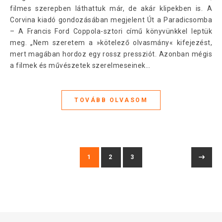
filmes szerepben láthattuk már, de akár klipekben is. A
Corvina kiadó gondozásában megjelent Út a Paradicsomba
– A Francis Ford Coppola-sztori című könyvünkkel leptük
meg. „Nem szeretem a »kötelező olvasmány« kifejezést,
mert magában hordoz egy rossz pressziót. Azonban mégis
a filmek és művészetek szerelmeseinek…
TOVÁBB OLVASOM
1
2
3