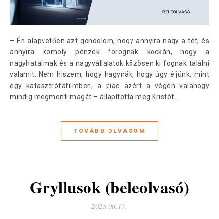
– Én alapvetően azt gondolom, hogy annyira nagy a tét, és
annyira komoly pénzek forognak kockán, hogy a
nagyhatalmak és a nagyvállalatok közösen ki fognak találni
valamit. Nem hiszem, hogy hagynák, hogy úgy éljünk, mint
egy katasztrófafilmben, a piac azért a végén valahogy
mindig megmenti magát – állapította meg Kristóf,…
TOVÁBB OLVASOM
Gryllusok (beleolvasó)
2025.06.17.