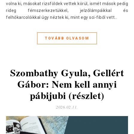
volna ki, másokat rizsföldek vettek körül, ismét mások pedig
rideg fémszerkezetükkel, jelzőlámpáikkal és
felhőkarcolóikkal úgy néztek ki, mint egy sci-fiből vett…
TOVÁBB OLVASOM
Szombathy Gyula, Gellért
Gábor: Nem kell annyi
pábijubi (részlet)
2026.02.11.