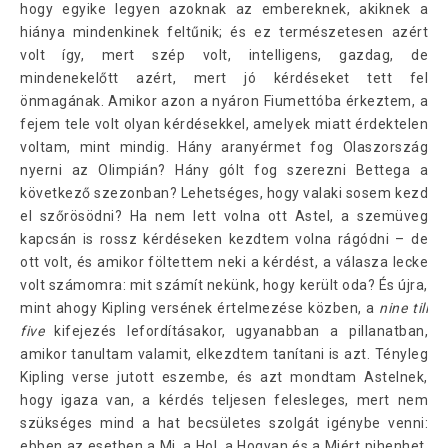
hogy egyike legyen azoknak az embereknek, akiknek a
hiánya mindenkinek feltűnik; és ez természetesen azért
volt így, mert szép volt, intelligens, gazdag, de
mindenekelőtt azért, mert jó kérdéseket tett fel
önmagának. Amikor azon a nyáron Fiumettóba érkeztem, a
fejem tele volt olyan kérdésekkel, amelyek miatt érdektelen
voltam, mint mindig. Hány aranyérmet fog Olaszország
nyerni az Olimpián? Hány gólt fog szerezni Bettega a
következő szezonban? Lehetséges, hogy valaki sosem kezd
el szőrösödni? Ha nem lett volna ott Astel, a szemüveg
kapcsán is rossz kérdéseken kezdtem volna rágódni – de
ott volt, és amikor föltettem neki a kérdést, a válasza lecke
volt számomra: mit számít nekünk, hogy került oda? És újra,
mint ahogy Kipling versének értelmezése közben, a
nine till
five
kifejezés lefordításakor, ugyanabban a pillanatban,
amikor tanultam valamit, elkezdtem tanítani is azt. Tényleg
Kipling verse jutott eszembe, és azt mondtam Astelnek,
hogy igaza van, a kérdés teljesen felesleges, mert nem
szükséges mind a hat becsületes szolgát igénybe venni:
ebben az esetben a Mi, a Hol, a Hogyan és a Miért pihenhet,