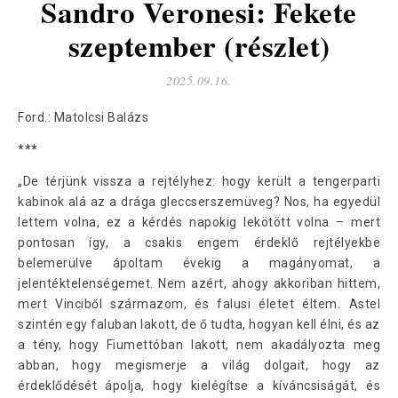
Sandro Veronesi: Fekete
szeptember (részlet)
2025.09.16.
Ford.: Matolcsi Balázs
***
„De térjünk vissza a rejtélyhez: hogy került a tengerparti
kabinok alá az a drága gleccserszemüveg? Nos, ha egyedül
lettem volna, ez a kérdés napokig lekötött volna – mert
pontosan így, a csakis engem érdeklő rejtélyekbe
belemerülve ápoltam évekig a magányomat, a
jelentéktelenségemet. Nem azért, ahogy akkoriban hittem,
mert Vinciből származom, és falusi életet éltem. Astel
szintén egy faluban lakott, de ő tudta, hogyan kell élni, és az
a tény, hogy Fiumettóban lakott, nem akadályozta meg
abban, hogy megismerje a világ dolgait, hogy az
érdeklődését ápolja, hogy kielégítse a kíváncsiságát, és