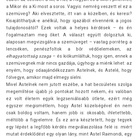
a Mikor és a Ki most a soros. Vagyis: nemrég veszett el ez a
szemüveg? Aki elvesztette, itt van a közelben, és keresi?
Kisajátíthatjuk-e anélkül, hogy igazából elvennénk a jogos
tulajdonosától? Ezek voltak a helyes kérdések – és én
fogalmaztam meg őket. A választ együtt dolgoztuk ki,
alaposan megvizsgálva a szemüveget – vastag porréteg a
lencséken, penészfoltok a bőr védőelemeken, az
elhagyatottság szaga
– és kiókumláltuk, hogy igen, ennek a
szemüvegnek már nincs gazdája, úgyhogy a miénk lehet: az
enyém, hogy odaajándékozzam Astelnek, és Astelé, hogy
fölvegye, amikor majd elmegy síelni.
Mivel Astelnek nem jutott eszébe, a hat becsületes szolga
megemlítése újabb jó pontokat hozott nekem, és valóban
ez volt életem egyik legzseniálisabb ötlete, ezért még
egyszer megismétlem, hogy Astel közelségével én nem
csak boldog voltam, hanem jobb is: okosabb, ihletettebb,
méltóbb a figyelemre. És ez arra késztetett, hogy tegyek
egy lépést a legfőbb kérdés megválaszolása felé is: miért
mutat érdeklődést egy olyan lány, mint Astel Raimondi, egy