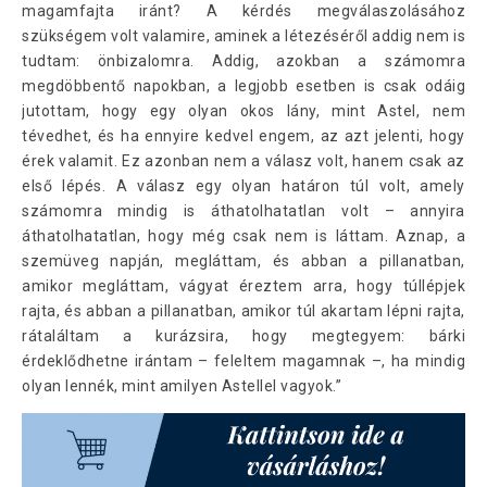
magamfajta iránt? A kérdés megválaszolásához
szükségem volt valamire, aminek a létezéséről addig nem is
tudtam: önbizalomra. Addig, azokban a számomra
megdöbbentő napokban, a legjobb esetben is csak odáig
jutottam, hogy egy olyan okos lány, mint Astel, nem
tévedhet, és ha ennyire kedvel engem, az azt jelenti, hogy
érek valamit. Ez azonban nem a válasz volt, hanem csak az
első lépés. A válasz egy olyan határon túl volt, amely
számomra mindig is áthatolhatatlan volt – annyira
áthatolhatatlan, hogy még csak nem is láttam. Aznap, a
szemüveg napján, megláttam, és abban a pillanatban,
amikor megláttam, vágyat éreztem arra, hogy túllépjek
rajta, és abban a pillanatban, amikor túl akartam lépni rajta,
rátaláltam a kurázsira, hogy megtegyem: bárki
érdeklődhetne irántam – feleltem magamnak –, ha mindig
olyan lennék, mint amilyen Astellel vagyok.”