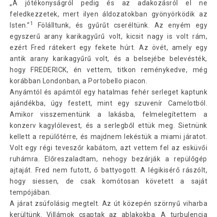
„A jótékonyságról pedig és az adakozásról el ne
feledkezzetek, mert ilyen áldozatokban gyönyörködik az
1
Isten.”
Fölálltunk, és gyűrűt cseréltünk. Az enyém egy
egyszerű arany karikagyűrű volt, kicsit nagy is volt rám,
ezért Fred rátekert egy fekete húrt. Az övét, amely egy
antik arany karikagyűrű volt, és a belsejébe belevésték,
hogy FREDERICK, én vettem, titkon reménykedve, még
korábban Londonban, a Portobello piacon.
Anyámtól és apámtól egy hatalmas fehér serleget kaptunk
ajándékba, úgy festett, mint egy szuvenír Camelotból.
Amikor visszementünk a lakásba, felmelegítettem a
konzerv kagylólevest, és a serlegből ettük meg. Sietnünk
kellett a repülőtérre, és majdnem lekéstük a miami járatot.
Volt egy régi teveszőr kabátom, azt vettem fel az esküvői
ruhámra. Előreszaladtam, nehogy bezárják a repülőgép
ajtaját. Fred nem futott, ő battyogott. A légikisérő rászólt,
hogy siessen, de csak komótosan követett a saját
tempójában.
A járat zsúfolásig megtelt. Az út közepén szörnyű viharba
kerültünk. Villámok csaptak az ablakokba. A turbulencia