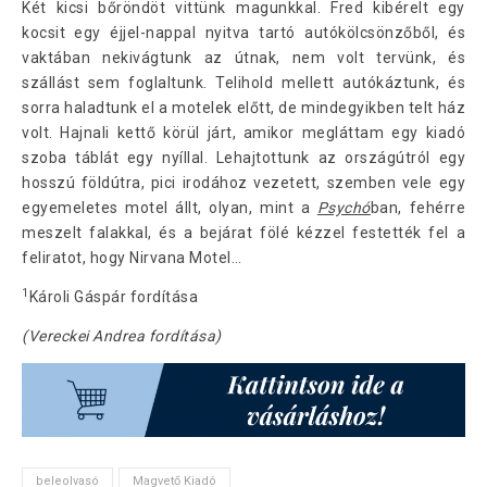
Két kicsi bőröndöt vittünk magunkkal. Fred kibérelt egy
kocsit egy éjjel-nappal nyitva tartó autókölcsönzőből, és
vaktában nekivágtunk az útnak, nem volt tervünk, és
szállást sem foglaltunk. Telihold mellett autókáztunk, és
sorra haladtunk el a motelek előtt, de mindegyikben telt ház
volt. Hajnali kettő körül járt, amikor megláttam egy kiadó
szoba táblát egy nyíllal. Lehajtottunk az országútról egy
hosszú földútra, pici irodához vezetett, szemben vele egy
egyemeletes motel állt, olyan, mint a
Psychó
ban, fehérre
meszelt falakkal, és a bejárat fölé kézzel festették fel a
feliratot, hogy Nirvana Motel…
1
Károli Gáspár fordítása
(Vereckei Andrea fordítása)
beleolvasó
Magvető Kiadó