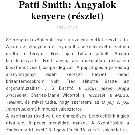
Patti Smith: Angyalok
kenyere (részlet)
2025.11.11.
Szerény esküvőnk volt, csak a szüleink vettek részt rajta.
Apám az öltönyében és nyugodt viselkedésével csendben
uralta a terepet. Fred apja föl-alá járkált. Anyám
láncdohányzott. Fred anyja, aki makulátlan rózsaszín
kosztümöt viselt, csupa ideg volt. A pap, Ingles atya vastag
aranyhorgonyt viselt kereszt helyett. Fehér
krizantémcsokrom volt. Fred állította össze az
orgonamuzsikát: J. S. Bachtól a
Jézus nékem drága
kincsem
et, Charles-Marie Widortól a
Toccatá
t, a
Maradj
velem
et, és mivel tudta, hogy szeretem, az
Ó, jöjj, ó, jöjj,
Immánuel
című himnuszt választotta.
A szertartás rövid volt, de ünnepélyes. Letérdeltünk Ingles
atya elé, ő pedig megáldott minket. A Szentírásból a
Zsidókhoz írt levél 13. fejezetének 16. versét választottuk: