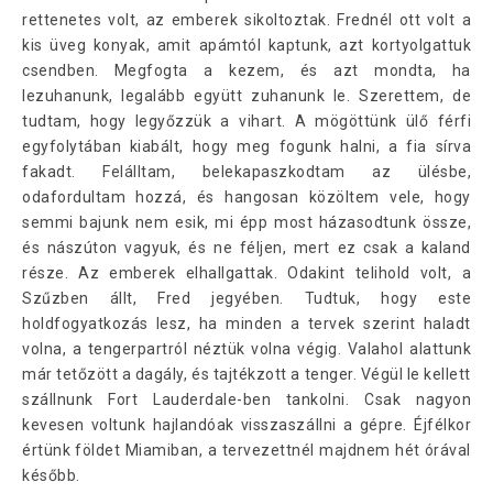
rettenetes volt, az emberek sikoltoztak. Frednél ott volt a
kis üveg konyak, amit apámtól kaptunk, azt kortyolgattuk
csendben. Megfogta a kezem, és azt mondta, ha
lezuhanunk, legalább együtt zuhanunk le. Szerettem, de
tudtam, hogy legyőzzük a vihart. A mögöttünk ülő férfi
egyfolytában kiabált, hogy meg fogunk halni, a fia sírva
fakadt. Felálltam, belekapaszkodtam az ülésbe,
odafordultam hozzá, és hangosan közöltem vele, hogy
semmi bajunk nem esik, mi épp most házasodtunk össze,
és nászúton vagyuk, és ne féljen, mert ez csak a kaland
része. Az emberek elhallgattak. Odakint telihold volt, a
Szűzben állt, Fred jegyében. Tudtuk, hogy este
holdfogyatkozás lesz, ha minden a tervek szerint haladt
volna, a tengerpartról néztük volna végig. Valahol alattunk
már tetőzött a dagály, és tajtékzott a tenger. Végül le kellett
szállnunk Fort Lauderdale-ben tankolni. Csak nagyon
kevesen voltunk hajlandóak visszaszállni a gépre. Éjfélkor
értünk földet Miamiban, a tervezettnél majdnem hét órával
később.