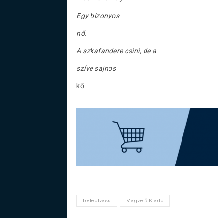
Egy bizonyos
nő.
A szkafandere csini, de a
szíve sajnos
kő.
beleolvasó
Magvető Kiadó