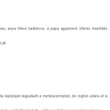
an, anya titkos haditerve, a papa agyament ötletei, ésatöbbi,
Lali.
tális kijelzőjén kigyulladt a metánszintjelző, de rögtön utána el is