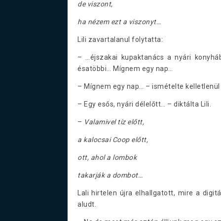
de viszont,
ha nézem ezt a viszonyt…
Lili zavartalanul folytatta:
– …éjszakai kupaktanács a nyári konyháb
ésatöbbi… Mígnem egy nap…
– Mígnem egy nap… – ismételte kelletlenül 
– Egy esős, nyári délelőtt… – diktálta Lili.
–
Valamivel tíz előtt,
a kalocsai Coop előtt,
ott, ahol a lombok
takarják a dombot…
Lali hirtelen újra elhallgatott, mire a digi
aludt.