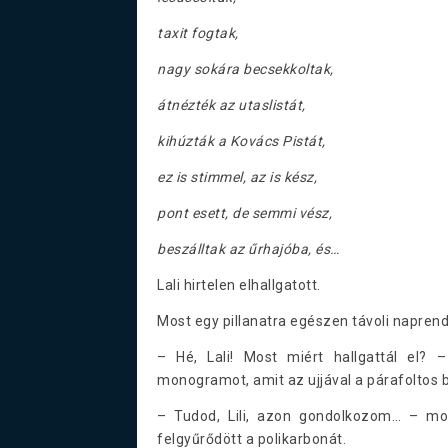
taxit fogtak,
nagy sokára becsekkoltak,
átnézték az utaslistát,
kihúzták a Kovács Pistát,
ez is stimmel, az is kész,
pont esett, de semmi vész,
beszálltak az űrhajóba, és…
Lali hirtelen elhallgatott.
Most egy pillanatra egészen távoli naprend
– Hé, Lali! Most miért hallgattál el? 
monogramot, amit az ujjával a párafoltos b
– Tudod, Lili, azon gondolkozom… – mo
felgyűrődött a polikarbonát.