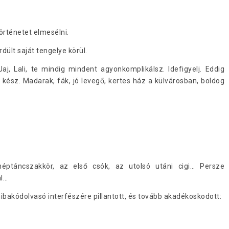
örténetet elmesélni.
dült saját tengelye körül.
j, Lali, te mindig mindent agyonkomplikálsz. Idefigyelj. Eddig
 kész. Madarak, fák, jó levegő, kertes ház a külvárosban, boldog
néptáncszakkör, az első csók, az utolsó utáni cigi… Persze
al…
hibakódolvasó interfészére pillantott, és tovább akadékoskodott: