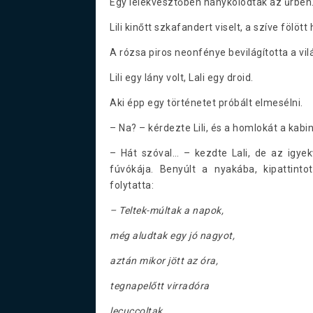
Egy lélekvesztőben hánykolódtak az űrben
Lili kinőtt szkafandert viselt, a szíve fölöt
A rózsa piros neonfénye bevilágította a v
Lili egy lány volt, Lali egy droid.
Aki épp egy történetet próbált elmesélni.
– Na? – kérdezte Lili, és a homlokát a kab
– Hát szóval… – kezdte Lali, de az igyek
fúvókája. Benyúlt a nyakába, kipattinto
folytatta:
– Teltek-múltak a napok,
még aludtak egy jó nagyot,
aztán mikor jött az óra,
tegnapelőtt virradóra
lecuccoltak,