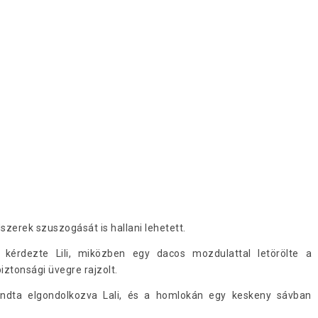
szerek szuszogását is hallani lehetett.
– kérdezte Lili, miközben egy dacos mozdulattal letörölte a
iztonsági üvegre rajzolt.
ndta elgondolkozva Lali, és a homlokán egy keskeny sávban