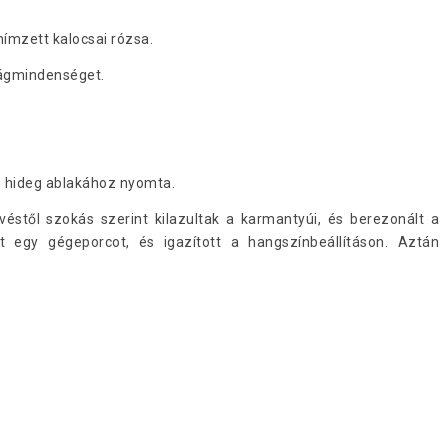
.
t hímzett kalocsai rózsa.
ilágmindenséget.
in hideg ablakához nyomta.
véstől szokás szerint kilazultak a karmantyúi, és berezonált a
tt egy gégeporcot, és igazított a hangszínbeállításon. Aztán