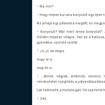
– Na, min?
– Hogy milyen kurvára bonyolult egy ilyen t
Az űrhajó egy pillanatra megállt, és megpör
– Bonyolult? Már mért lenne bonyolult? Ja
minden teljesen világos. Van ez a Kalocsa,
gyerekkor, szerető szülők…
–
Jó, jó, de mégis,
hogy te is,
meg én is…
– …álmok, vágyak, ambíciók, zeneovi, 
reménytelen nyűglődés a pályaválasztáss
Lali felemelte a mutatóujját, fél szemmel 
–
Oké,