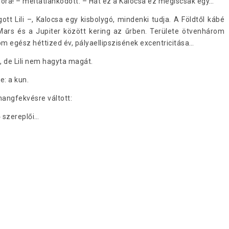
óra! – méltatlankodott. – Hát ez a Kalocsa ez mégiscsak egy…
ott Lili –, Kalocsa egy kisbolygó, mindenki tudja. A Földtől kábé
 Mars és a Jupiter között kering az űrben. Területe ötvenhárom
m egész héttized év, pályaellipszisének excentricitása…
i, de Lili nem hagyta magát.
e: a kun.
hangfekvésre váltott:
 szereplői…