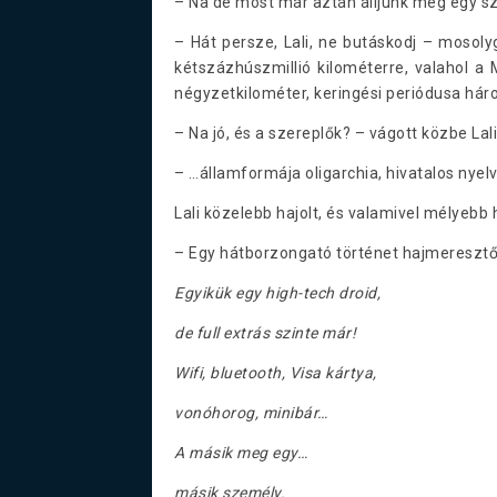
– Na de most már aztán álljunk meg egy sz
– Hát persze, Lali, ne butáskodj – mosolyg
kétszázhúszmillió kilométerre, valahol a
négyzetkilométer, keringési periódusa háro
– Na jó, és a szereplők? – vágott közbe Lal
– …államformája oligarchia, hivatalos nyelv
Lali közelebb hajolt, és valamivel mélyebb 
– Egy hátborzongató történet hajmeresztő
Egyikük egy high-tech droid,
de full extrás szinte már!
Wifi, bluetooth, Visa kártya,
vonóhorog, minibár…
A másik meg egy…
másik személy.