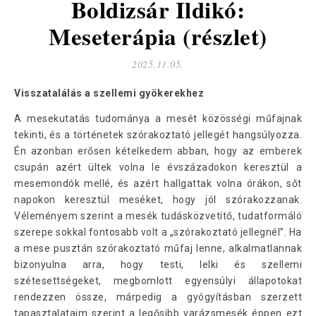
Boldizsár Ildikó:
Meseterápia (részlet)
2025.11.05.
Visszatalálás a szellemi gyökerekhez
A mesekutatás tudománya a mesét közösségi műfajnak
tekinti, és a történetek szórakoztató jellegét hangsúlyozza.
Én azonban erősen kételkedem abban, hogy az emberek
csupán azért ültek volna le évszázadokon keresztül a
mesemondók mellé, és azért hallgattak volna órákon, sőt
napokon keresztül meséket, hogy jól szórakozzanak.
Véleményem szerint a mesék tudásközvetítő, tudatformáló
szerepe sokkal fontosabb volt a „szórakoztató jellegnél”. Ha
a mese pusztán szórakoztató műfaj lenne, alkalmatlannak
bizonyulna arra, hogy testi, lelki és szellemi
szétesettségeket, megbomlott egyensúlyi állapotokat
rendezzen össze, márpedig a gyógyításban szerzett
tapasztalataim szerint a legősibb varázsmesék éppen ezt