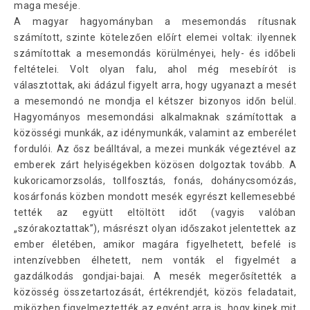
maga meséje.
A magyar hagyományban a mesemondás rítusnak
számított, szinte kötelezően előírt elemei voltak: ilyennek
számítottak a mesemondás körülményei, hely- és időbeli
feltételei. Volt olyan falu, ahol még mesebírót is
választottak, aki ádázul figyelt arra, hogy ugyanazt a mesét
a mesemondó ne mondja el kétszer bizonyos időn belül.
Hagyományos mesemondási alkalmaknak számítottak a
közösségi munkák, az idénymunkák, valamint az emberélet
fordulói. Az ősz beálltával, a mezei munkák végeztével az
emberek zárt helyiségekben közösen dolgoztak tovább. A
kukoricamorzsolás, tollfosztás, fonás, dohánycsomózás,
kosárfonás közben mondott mesék egyrészt kellemesebbé
tették az együtt eltöltött időt (vagyis valóban
„szórakoztattak”), másrészt olyan időszakot jelentettek az
ember életében, amikor magára figyelhetett, befelé is
intenzívebben élhetett, nem vonták el figyelmét a
gazdálkodás gondjai-bajai. A mesék megerősítették a
közösség összetartozását, értékrendjét, közös feladatait,
miközben figyelmeztették az egyént arra is, hogy kinek mit