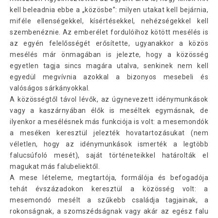
kell beleadnia ebbe a „közösbe”: milyen utakat kell bejárnia,
miféle ellenségekkel, kísértésekkel, nehézségekkel kell
szembenéznie. Az emberélet fordulóihoz kötött mesélés is
az egyén felelősségét erősítette, ugyanakkor a közös
mesélés már önmagában is jelezte, hogy a közösség
egyetlen tagja sincs magára utalva, senkinek nem kell
egyedül megvívnia azokkal a bizonyos mesebeli és
valóságos sárkányokkal.
A közösségtől távol lévők, az úgynevezett idénymunkások
vagy a kaszárnyában élők is meséltek egymásnak, de
ilyenkor a mesélésnek más funkciója is volt: a mesemondók
a meséken keresztül jelezték hovatartozásukat (nem
véletlen, hogy az idénymunkások ismerték a legtöbb
falucsúfoló mesét), saját történeteikkel határolták el
magukat más falubeliektől.
A mese lételeme, megtartója, formálója és befogadója
tehát évszázadokon keresztül a közösség volt: a
mesemondó mesélt a szűkebb családja tagjainak, a
rokonságnak, a szomszédságnak vagy akár az egész falu