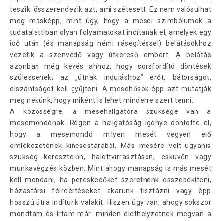
teszik: összerendezik azt, ami szétesett. Ez nem valósulhat
meg másképp, mint úgy, hogy a mesei szimbólumok a
tudatalattiban olyan folyamatokat indítanak el, amelyek egy
idő után (és manapság némi rásegítéssel) belátásokhoz
vezetik a szenvedő vagy útkereső embert. A belátás
azonban még kevés ahhoz, hogy sorsfordító döntések
szülessenek; az „útnak induláshoz” erőt, bátorságot,
elszántságot kell gyűjteni. A mesehősök épp azt mutatják
meg nekünk, hogy miként is lehet minderre szert tenni.
A közösségre, a mesehallgatóra szüksége van a
mesemondónak. Régen a hallgatóság igénye döntötte el,
hogy a mesemondó milyen mesét vegyen elő
emlékezetének kincsestárából. Más mesére volt ugyanis
szükség keresztelőn, halottvirrasztáson, esküvőn vagy
munkavégzés közben. Mint ahogy manapság is más mesét
kell mondani, ha pereskedőket szeretnénk összebékíteni,
házastársi félreértéseket akarunk tisztázni vagy épp
hosszú útra indítunk valakit. Hiszen úgy van, ahogy sokszor
mondtam és írtam már: minden élethelyzetnek megvan a