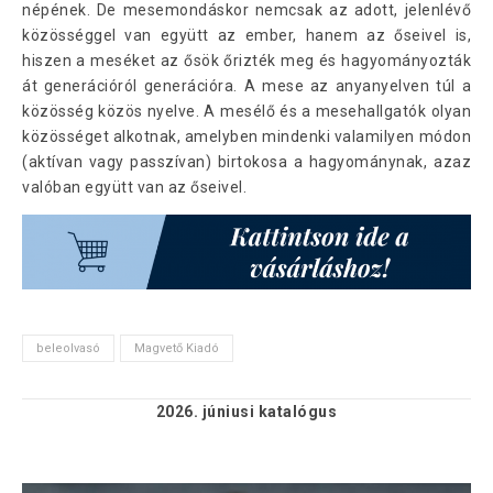
népének. De mesemondáskor nemcsak az adott, jelenlévő
közösséggel van együtt az ember, hanem az őseivel is,
hiszen a meséket az ősök őrizték meg és hagyományozták
át generációról generációra. A mese az anyanyelven túl a
közösség közös nyelve. A mesélő és a mesehallgatók olyan
közösséget alkotnak, amelyben mindenki valamilyen módon
(aktívan vagy passzívan) birtokosa a hagyománynak, azaz
valóban együtt van az őseivel.
beleolvasó
Magvető Kiadó
2026. júniusi
katalógus