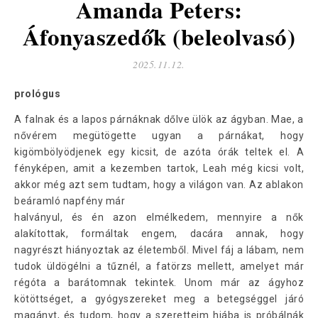
Amanda Peters:
Áfonyaszedők (beleolvasó)
2025.11.12.
prológus
A falnak és a lapos párnáknak dőlve ülök az ágyban. Mae, a
nővérem megütögette ugyan a párnákat, hogy
kigömbölyödjenek egy kicsit, de azóta órák teltek el. A
fényképen, amit a kezemben tartok, Leah még kicsi volt,
akkor még azt sem tudtam, hogy a világon van. Az ablakon
beáramló napfény már
halványul, és én azon elmélkedem, mennyire a nők
alakítottak, formáltak engem, dacára annak, hogy
nagyrészt hiányoztak az életemből. Mivel fáj a lábam, nem
tudok üldögélni a tűznél, a fatörzs mellett, amelyet már
régóta a barátomnak tekintek. Unom már az ágyhoz
kötöttséget, a gyógyszereket meg a betegséggel járó
magányt, és tudom, hogy a szeretteim hiába is próbálnák