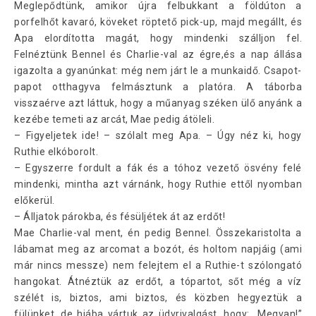
Meglepődtünk, amikor újra felbukkant a földúton a
porfelhőt kavaró, köveket röptető pick-up, majd megállt, és
Apa elordította magát, hogy mindenki szálljon fel.
Felnéztünk Bennel és Charlie-val az égre,és a nap állása
igazolta a gyanúnkat: még nem járt le a munkaidő. Csapot-
papot otthagyva felmásztunk a platóra. A táborba
visszaérve azt láttuk, hogy a műanyag széken ülő anyánk a
kezébe temeti az arcát, Mae pedig átöleli.
– Figyeljetek ide! – szólalt meg Apa. – Úgy néz ki, hogy
Ruthie elkóborolt.
– Egyszerre fordult a fák és a tóhoz vezető ösvény felé
mindenki, mintha azt várnánk, hogy Ruthie ettől nyomban
előkerül.
– Álljatok párokba, és fésüljétek át az erdőt!
Mae Charlie-val ment, én pedig Bennel. Összekaristolta a
lábamat meg az arcomat a bozót, és holtom napjáig (ami
már nincs messze) nem felejtem el a Ruthie-t szólongató
hangokat. Átnéztük az erdőt, a tópartot, sőt még a víz
szélét is, biztos, ami biztos, és közben hegyeztük a
fülünket, de hiába vártuk az üdvrivalgást, hogy: „Megvan!”