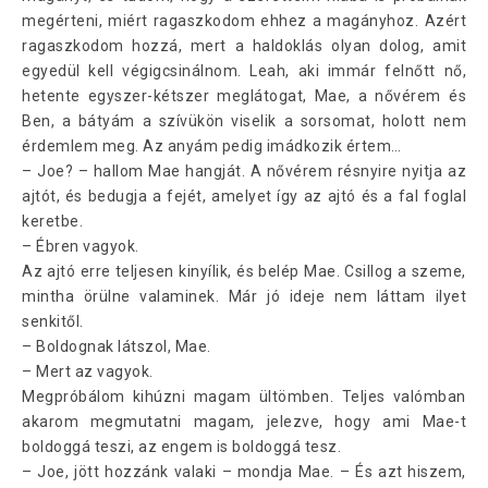
megérteni, miért ragaszkodom ehhez a magányhoz. Azért
ragaszkodom hozzá, mert a haldoklás olyan dolog, amit
egyedül kell végigcsinálnom. Leah, aki immár felnőtt nő,
hetente egyszer-kétszer meglátogat, Mae, a nővérem és
Ben, a bátyám a szívükön viselik a sorsomat, holott nem
érdemlem meg. Az anyám pedig imádkozik értem…
– Joe? – hallom Mae hangját. A nővérem résnyire nyitja az
ajtót, és bedugja a fejét, amelyet így az ajtó és a fal foglal
keretbe.
– Ébren vagyok.
Az ajtó erre teljesen kinyílik, és belép Mae. Csillog a szeme,
mintha örülne valaminek. Már jó ideje nem láttam ilyet
senkitől.
– Boldognak látszol, Mae.
– Mert az vagyok.
Megpróbálom kihúzni magam ültömben. Teljes valómban
akarom megmutatni magam, jelezve, hogy ami Mae-t
boldoggá teszi, az engem is boldoggá tesz.
– Joe, jött hozzánk valaki – mondja Mae. – És azt hiszem,