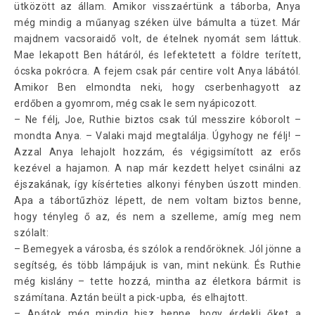
ütközött az állam. Amikor visszaértünk a táborba, Anya
még mindig a műanyag széken ülve bámulta a tüzet. Már
majdnem vacsoraidő volt, de ételnek nyomát sem láttuk.
Mae lekapott Ben hátáról, és lefektetett a földre terített,
ócska pokrócra. A fejem csak pár centire volt Anya lábától.
Amikor Ben elmondta neki, hogy cserbenhagyott az
erdőben a gyomrom, még csak le sem nyápicozott.
– Ne félj, Joe, Ruthie biztos csak túl messzire kóborolt –
mondta Anya. – Valaki majd megtalálja. Úgyhogy ne félj! –
Azzal Anya lehajolt hozzám, és végigsimított az erős
kezével a hajamon. A nap már kezdett helyet csinálni az
éjszakának, így kísérteties alkonyi fényben úszott minden.
Apa a tábortűzhöz lépett, de nem voltam biztos benne,
hogy tényleg ő az, és nem a szelleme, amíg meg nem
szólalt:
– Bemegyek a városba, és szólok a rendőröknek. Jól jönne a
segítség, és több lámpájuk is van, mint nekünk. És Ruthie
még kislány – tette hozzá, mintha az életkora bármit is
számítana. Aztán beült a pick-upba, és elhajtott.
– Apátok még mindig hisz benne, hogy érdekli őket a