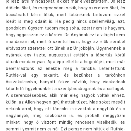
jó lesz látni mindazokat, akiket már elveszítettem. Jó lesz
átölelni őket, és megmondani nekik, hogy szeretem őket, és
bocsánatot kérni tőlük, mert többeknek tartozom ezzel
ideát is meg odaát is. Ha pedig nincs szellemvilág, azt,
gondolom, úgysem tudom meg soha, ezért nem is hagyom,
hogy aggasszon ez a kérdés. De Anyának ezt a világért sem
mondanám el, mert ő szentül hiszi, hogy az élők sorából
eltávozott szerettei ott ülnek az Úr jobbján. Ugyanennek a
nyárnak egy tiszta, augusztusi estéjén a tábortűz körül
ültünk mindannyian. Apa épp eltette a hegedűjét, mert már
belefáradtunk az énekbe meg a táncba. Leterítettünk
Ruthie-val egy takarót, és kezünket a tarkónkon
összekulcsolva, hanyatt fekve néztük, hogy viaskodnak
kitüntető figyelmünkért a szentjánosbogarak és a csillagok.
A szerencsésebbek, akik már elég nagyok voltak ehhez,
külön, az Allen-hegyen gyújthattak tüzet. Mae sokat mesélt
nekünk arról, hogy ott táncolni is szoktak a nagyfiúk és a
nagylányok, meg csókolózni is, és próbált meggyőzni
minket, hogy ő viszont mindig rendesen viselkedik, és
semmi ilyesmit nem csinál. Ezt persze nem hittük el Ruthie-