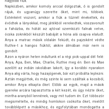
nagyobb fiúk.
Napközben, amikor komoly arccal dolgoztak, ő is gondolt
rájuk, és ugyanúgy szerette őket, mint mi, többiek.
Esténként viszont, amikor a fiúk a tűznél énekeltek, és
évődtek a lányokkal, meg játékból verekedtek, visszavonult
a faházba, és hátát az ajtóval szemközti falnak vetve,
ócska zoknikból készült babáját a hóna alá csapva elaludt.
Anya a matrac másik oldalán feküdt, és pajzsként védte
Ruthie-t a hangos fiúktól, akikre álmában már nem is
gondolt.
Azon a nyáron heten indultunk el a régi pick-uppal dél felé:
Anya, Apa, Ben, Mae, Charlie, Ruthie meg én. Ben és Mae
azelőtt az indián iskolában lakott, így a korábbi nyarakon
Anya alig várta, hogy hazajöjjenek, bár ezt próbálta leplezni.
Aztán megjöttek, és még szinte ki sem szálltak a kocsiból,
amikor Anya elkapta őket. Előbb az egyik, majd a másik
gyereke arcára tapasztotta a két kezét, és úgy nézte őket,
mintha aranyból lennének, vagy mit tudom én. Ezt többször
megismételte, és mindig homlokon csókolta őket, mielőtt
továbblépett a másikhoz, és egyfolytában mondogatta a