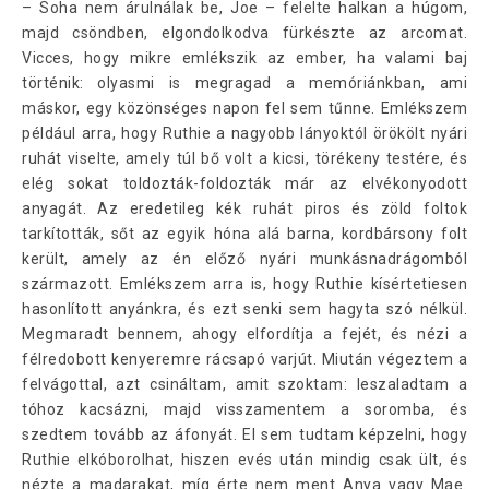
– Soha nem árulnálak be, Joe – felelte halkan a húgom,
majd csöndben, elgondolkodva fürkészte az arcomat.
Vicces, hogy mikre emlékszik az ember, ha valami baj
történik: olyasmi is megragad a memóriánkban, ami
máskor, egy közönséges napon fel sem tűnne. Emlékszem
például arra, hogy Ruthie a nagyobb lányoktól örökölt nyári
ruhát viselte, amely túl bő volt a kicsi, törékeny testére, és
elég sokat toldozták-foldozták már az elvékonyodott
anyagát. Az eredetileg kék ruhát piros és zöld foltok
tarkították, sőt az egyik hóna alá barna, kordbársony folt
került, amely az én előző nyári munkásnadrágomból
származott. Emlékszem arra is, hogy Ruthie kísértetiesen
hasonlított anyánkra, és ezt senki sem hagyta szó nélkül.
Megmaradt bennem, ahogy elfordítja a fejét, és nézi a
félredobott kenyeremre rácsapó varjút. Miután végeztem a
felvágottal, azt csináltam, amit szoktam: leszaladtam a
tóhoz kacsázni, majd visszamentem a soromba, és
szedtem tovább az áfonyát. El sem tudtam képzelni, hogy
Ruthie elkóborolhat, hiszen evés után mindig csak ült, és
nézte a madarakat, míg érte nem ment Anya vagy Mae.