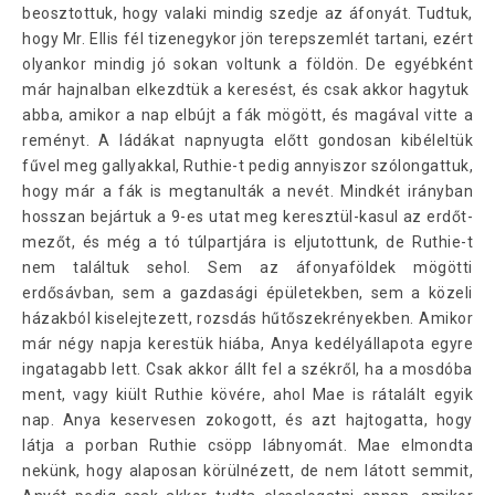
beosztottuk, hogy valaki mindig szedje az áfonyát. Tudtuk,
hogy Mr. Ellis fél tizenegykor jön terepszemlét tartani, ezért
olyankor mindig jó sokan voltunk a földön. De egyébként
már hajnalban elkezdtük a keresést, és csak akkor hagytuk
abba, amikor a nap elbújt a fák mögött, és magával vitte a
reményt. A ládákat napnyugta előtt gondosan kibéleltük
fűvel meg gallyakkal, Ruthie-t pedig annyiszor szólongattuk,
hogy már a fák is megtanulták a nevét. Mindkét irányban
hosszan bejártuk a 9-es utat meg keresztül-kasul az erdőt-
mezőt, és még a tó túlpartjára is eljutottunk, de Ruthie-t
nem találtuk sehol. Sem az áfonyaföldek mögötti
erdősávban, sem a gazdasági épületekben, sem a közeli
házakból kiselejtezett, rozsdás hűtőszekrényekben. Amikor
már négy napja kerestük hiába, Anya kedélyállapota egyre
ingatagabb lett. Csak akkor állt fel a székről, ha a mosdóba
ment, vagy kiült Ruthie kövére, ahol Mae is rátalált egyik
nap. Anya keservesen zokogott, és azt hajtogatta, hogy
látja a porban Ruthie csöpp lábnyomát. Mae elmondta
nekünk, hogy alaposan körülnézett, de nem látott semmit,