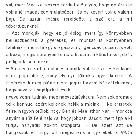
val, mert Mae-vel sosem fordult elő olyan, hogy ne érezte
volna jól magát egy mulatságon, és ne kevert volna valami
bajt. De aztán másra terelődött a szó ott, a mi
tábortüzünknél.
– Azt mondják, hogy ez jó dolog, mert így könnyebben
beilleszkednek a gyerekek, és munkát is könnyebben
találnak – mondta egy öregasszony. Igencsak göcsörtös volt
a keze, mégis serényen fonta a kosarat a kőrisfa kérgéből,
pedig oda sem nézett.
– A nagy lószart jó dolog – mondta valaki más. – Senkinek
sincs joga ahhoz, hogy elvegye tőlünk a gyerekeinket. A
fehéreknek meg pláne nincs joguk hozzá! Nézzétek meg,
hogy nevelik a sajátjaikat: csak
nyavalyogni tudnak, meg nagyszájúskodni. Nem sok örömük
telik bennük, ezért kellenek nekik a mieink. – Ne értsetek
félre, nagyon örülök, hogy Ben és Mae itthon van – mondta
anyám a tűz felé hajolva, hogy jobban lásson, mert épp a ki
tudja, hányadik zoknit stoppolta. – De azért azt se
hallgassuk el, hogy ott megismerik a gyerekek a
Biblia