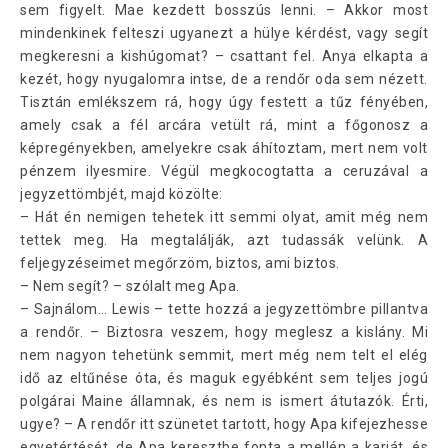
sem figyelt. Mae kezdett bosszús lenni. – Akkor most
mindenkinek felteszi ugyanezt a hülye kérdést, vagy segít
megkeresni a kishúgomat? – csattant fel. Anya elkapta a
kezét, hogy nyugalomra intse, de a rendőr oda sem nézett.
Tisztán emlékszem rá, hogy úgy festett a tűz fényében,
amely csak a fél arcára vetült rá, mint a főgonosz a
képregényekben, amelyekre csak áhítoztam, mert nem volt
pénzem ilyesmire. Végül megkocogtatta a ceruzával a
jegyzettömbjét, majd közölte:
– Hát én nemigen tehetek itt semmi olyat, amit még nem
tettek meg. Ha megtalálják, azt tudassák velünk. A
feljegyzéseimet megőrzöm, biztos, ami biztos.
– Nem segít? – szólalt meg Apa.
– Sajnálom… Lewis – tette hozzá a jegyzettömbre pillantva
a rendőr. – Biztosra veszem, hogy meglesz a kislány. Mi
nem nagyon tehetünk semmit, mert még nem telt el elég
idő az eltűnése óta, és maguk egyébként sem teljes jogú
polgárai Maine államnak, és nem is ismert átutazók. Érti,
ugye? – A rendőr itt szünetet tartott, hogy Apa kifejezhesse
egyetértését, de Apa keresztbe fonta a mellén a karját, és