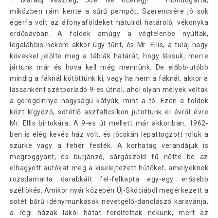
– Maradj veszteg, Joe! Ne ficeregj! – mondogatta,
miközben rám kente a sűrű pempőt. Szerencsére jó sok
égerfa volt az áfonyaföldeket hátulról határoló, vékonyka
erdősávban. A földek amúgy a végtelenbe nyúltak,
legalábbis nekem akkor úgy tűnt, és Mr. Ellis, a tulaj nagy
kövekkel jelölte meg a táblák határát, hogy lássuk, merre
jártunk már és hova kell még mennünk. De előbb-utóbb
mindig a fáknál kötöttünk ki, vagy ha nem a fáknál, akkor a
lassanként szétporladó 9-es útnál, ahol olyan mélyek voltak
a görögdinnye nagyságú kátyúk, mint a tó. Ezen a földek
közt kígyózó, sötétlő aszfaltcsíkon jutottunk el évről évre
Mr. Ellis birtokára. A 9-es út mellett már akkoriban, 1962-
ben is elég kevés ház volt, és jócskán lepattogzott róluk a
szürke vagy a fehér festék. A korhatag verandájuk is
megroggyant, és burjánzó, sárgászöld fű nőtte be az
elhagyott autókat meg a kiselejtezett hűtőket, amelyeknek
rozsdamarta darabkáit fel-felkapta egy-egy erősebb
széllökés. Amikor nyár közepén Új-Skóciából megérkezett a
sötét bőrű idénymunkások nevetgélő-danolászó karavánja,
a régi házak lakói hátat fordítottak nekünk, mert az