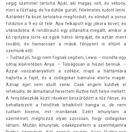
végig szemmel tartotta Apát, aki magas volt, és vékony,
mint a fűzfaág, de ha dühbe gurult, félelmetes tudott lenni.
Aztánkét fa közé betolatva megfordult, és elindult a poros
földúton a 9-es út felé. Apa felkapott egy jókora követ, és
utánadobta. A rendőrautó egy pillanatra megállt, amikor a
kő ripityára törte az egyik hátsó lámpáját, de aztán ment
tovább, és hamarosan a másik fénypont is eltűnt a
szemünk elől.
– Tudtad jól, hogy nem fognak segíteni, Lewis – mondta egy
sóhaj kíséretében Anya. – Túlságosan is hiszel bennük. –
Azzal visszahanyatlott a székbe, majd a háttámlára
hajtotta a fejét, és a csillagokat bámulva elsírta magát.
Aznap éjjel nem aludt senki. Csak engem küldtek el
lefeküdni, de álmatlanul hevertem Ruthie hűlt helye mellett.
A fenyődeszkák közti réseken beszűrődött a tűz fénye, és
behallatszott a felnőttek lehalkított hangja is, de nem
tudtam kivenni, mit mondanak. Ezért lehunytam a
szememet, méghozzá olyan szorosan, hogy csillagokat
láttam. Miután kihunytak, odaképzeltem a szemhéjamra