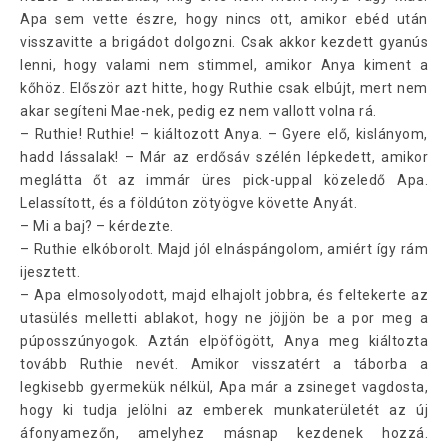
Apa sem vette észre, hogy nincs ott, amikor ebéd után
visszavitte a brigádot dolgozni. Csak akkor kezdett gyanús
lenni, hogy valami nem stimmel, amikor Anya kiment a
kőhöz. Először azt hitte, hogy Ruthie csak elbújt, mert nem
akar segíteni Mae-nek, pedig ez nem vallott volna rá.
– Ruthie! Ruthie! – kiáltozott Anya. – Gyere elő, kislányom,
hadd lássalak! – Már az erdősáv szélén lépkedett, amikor
meglátta őt az immár üres pick-uppal közeledő Apa.
Lelassított, és a földúton zötyögve követte Anyát.
– Mi a baj? – kérdezte.
– Ruthie elkóborolt. Majd jól elnáspángolom, amiért így rám
ijesztett.
– Apa elmosolyodott, majd elhajolt jobbra, és feltekerte az
utasülés melletti ablakot, hogy ne jöjjön be a por meg a
púposszúnyogok. Aztán elpöfögött, Anya meg kiáltozta
tovább Ruthie nevét. Amikor visszatért a táborba a
legkisebb gyermekük nélkül, Apa már a zsineget vagdosta,
hogy ki tudja jelölni az emberek munkaterületét az új
áfonyamezőn, amelyhez másnap kezdenek hozzá.