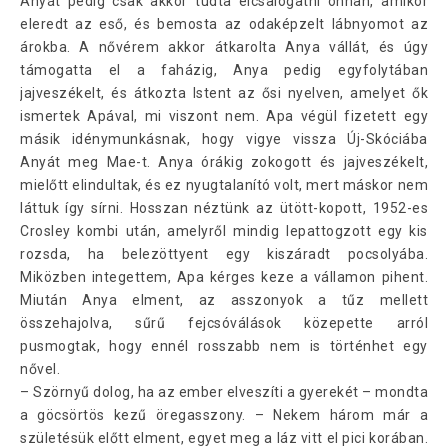
Anyát pedig csak akkor tudta elcsalogatni onnan, amikor
eleredt az eső, és bemosta az odaképzelt lábnyomot az
árokba. A nővérem akkor átkarolta Anya vállát, és úgy
támogatta el a faházig, Anya pedig egyfolytában
jajveszékelt, és átkozta Istent az ősi nyelven, amelyet ők
ismertek Apával, mi viszont nem. Apa végül fizetett egy
másik idénymunkásnak, hogy vigye vissza Új-Skóciába
Anyát meg Mae-t. Anya órákig zokogott és jajveszékelt,
mielőtt elindultak, és ez nyugtalanító volt, mert máskor nem
láttuk így sírni. Hosszan néztünk az ütött-kopott, 1952-es
Crosley kombi után, amelyről mindig lepattogzott egy kis
rozsda, ha belezöttyent egy kiszáradt pocsolyába.
Miközben integettem, Apa kérges keze a vállamon pihent.
Miután Anya elment, az asszonyok a tűz mellett
összehajolva, sűrű fejcsóválások közepette arról
pusmogtak, hogy ennél rosszabb nem is történhet egy
nővel.
– Szörnyű dolog, ha az ember elveszíti a gyerekét – mondta
a göcsörtös kezű öregasszony. – Nekem három már a
születésük előtt elment, egyet meg a láz vitt el pici korában.