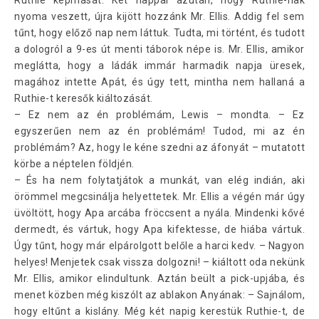
Ruthie képmását. Két nappal azután, hogy Ruthie-nak
nyoma veszett, újra kijött hozzánk Mr. Ellis. Addig fel sem
tűnt, hogy előző nap nem láttuk. Tudta, mi történt, és tudott
a dologról a 9-es út menti táborok népe is. Mr. Ellis, amikor
meglátta, hogy a ládák immár harmadik napja üresek,
magához intette Apát, és úgy tett, mintha nem hallaná a
Ruthie-t keresők kiáltozását.
– Ez nem az én problémám, Lewis – mondta. – Ez
egyszerűen nem az én problémám! Tudod, mi az én
problémám? Az, hogy le kéne szedni az áfonyát – mutatott
körbe a néptelen földjén.
– És ha nem folytatjátok a munkát, van elég indián, aki
örömmel megcsinálja helyettetek. Mr. Ellis a végén már úgy
üvöltött, hogy Apa arcába fröccsent a nyála. Mindenki kővé
dermedt, és vártuk, hogy Apa kifektesse, de hiába vártuk.
Úgy tűnt, hogy már elpárolgott belőle a harci kedv. – Nagyon
helyes! Menjetek csak vissza dolgozni! – kiáltott oda nekünk
Mr. Ellis, amikor elindultunk. Aztán beült a pick-upjába, és
menet közben még kiszólt az ablakon Anyának: – Sajnálom,
hogy eltűnt a kislány. Még két napig kerestük Ruthie-t, de