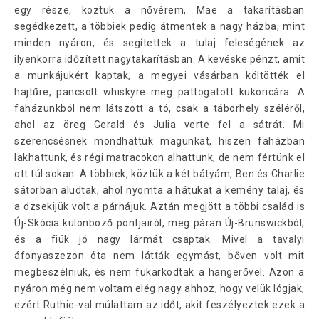
egy része, köztük a nővérem, Mae a takarításban
segédkezett, a többiek pedig átmentek a nagy házba, mint
minden nyáron, és segítettek a tulaj feleségének az
ilyenkorra időzített nagytakarításban. A kevéske pénzt, amit
a munkájukért kaptak, a megyei vásárban költötték el
hajtűre, pancsolt whiskyre meg pattogatott kukoricára. A
faházunkból nem látszott a tó, csak a táborhely széléről,
ahol az öreg Gerald és Julia verte fel a sátrát. Mi
szerencsésnek mondhattuk magunkat, hiszen faházban
lakhattunk, és régi matracokon alhattunk, de nem fértünk el
ott túl sokan. A többiek, köztük a két bátyám, Ben és Charlie
sátorban aludtak, ahol nyomta a hátukat a kemény talaj, és
a dzsekijük volt a párnájuk. Aztán megjött a többi család is
Új-Skócia különböző pontjairól, meg páran Új-Brunswickból,
és a fiúk jó nagy lármát csaptak. Mivel a tavalyi
áfonyaszezon óta nem látták egymást, bőven volt mit
megbeszélniük, és nem fukarkodtak a hangerővel. Azon a
nyáron még nem voltam elég nagy ahhoz, hogy velük lógjak,
ezért Ruthie-val múlattam az időt, akit feszélyeztek ezek a