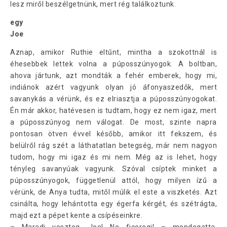
lesz miről beszélgetnünk, mert rég találkoztunk.
egy
Joe
Aznap, amikor Ruthie eltűnt, mintha a szokottnál is
éhesebbek lettek volna a púposszúnyogok. A boltban,
ahova jártunk, azt mondták a fehér emberek, hogy mi,
indiánok azért vagyunk olyan jó áfonyaszedők, mert
savanykás a vérünk, és ez elriasztja a púposszúnyogokat.
Én már akkor, hatévesen is tudtam, hogy ez nem igaz, mert
a púposszúnyog nem válogat. De most, szinte napra
pontosan ötven évvel később, amikor itt fekszem, és
belülről rág szét a láthatatlan betegség, már nem nagyon
tudom, hogy mi igaz és mi nem. Még az is lehet, hogy
tényleg savanyúak vagyunk. Szóval csíptek minket a
púposszúnyogok, függetlenül attól, hogy milyen ízű a
vérünk, de Anya tudta, mitől múlik el este a viszketés. Azt
csinálta, hogy lehántotta egy égerfa kérgét, és szétrágta,
majd ezt a pépet kente a csípéseinkre.