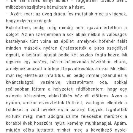
– De hát minek annyi ablak? – faggattam tovább Bent,
miközben szájtátva bámultam a házat.
– Azért, mert az üveg drága. Így mutatják meg a világnak,
hogy milyen gazdagok.
Bólintottam, pedig még mindig nem igazán értettem a
dolgot. Az én szememben a sok ablak nélkül is valóságos
kastélynak tűnt volna az épület, amelynek hófehér falát
minden második nyáron újrafestették a piros szegéllyel
együtt, a bejárati ajtaját pedig két oszlop fogta közre. Mi
ugyanis egy parányi, három hálószobás házikóban éltünk,
amelynek beázott a teteje. De jóval később, amikor Mr. Ellist
már rég elvitte az infarktus, én pedig immár józanul és a
kíváncsiságtól vezérelve visszatértem oda, sokkal
reálisabban láttam a helyzetet: rádöbbentem, hogy egy
szimpla kétszintes, ablakfülkés ház áll előttem. Azon a
nyáron, amikor elvesztettük Ruthie-t, vastagon ellepték a
földeket a zöld levelek és a parányi bogyók. Izgatottak
voltunk még, mert addigra szinte feledésbe merültek a
korábbi évek hosszúra nyúlt, kemény munkanapjai. Apám,
miután célba juttatott minket meg a következő nyolc-