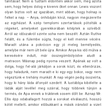
tanításait. Nem is tudtam eldönteni akkor sem, meg azóta
sem, hogy helyes dolog-e kivenni őket onnan. Lewis viszont
olyan biztos volt az igazában, mint abban, hogy holnap is
felkel a nap. – Anya, önhibáján kívül, nagyon megszerette
az egyházat. A szép templomi szertartások pótolták a
régieket, amelyeket gyerekkorában kitéptek a szívéből.
Arról az időszakról szinte soha nem beszélt. Aztán Ruthie
felállt, és a fülembe súgta, hogy el kell mennie vécére.
Maradt utána a pokrócon egy jó meleg bemélyedés,
amelybe már nem ült bele újra. Amikor Anya kis idő múlva a
keresésére indult, már összegömbölyödve aludt a
matracon. Másnap pedig nyoma veszett. Apának az volt a
dolga, hogy fel-alá járkáljon a sorok közt, és ellenőrizze,
hogy haladunk, nem maradt-e ki egy-egy bokor, vagy nem
végeztünk-e trehány munkát. A nap végén pedig összeírta,
hogy ki hány láda áfonyát szedett. A lustábbja kibélelte a
ládák alját levéllel meg szárral, hogy többnek tűnjön a
termés, de Apa ennek a trükknek sosem dőlt be. Aznap Mr.
Ellis épp odaballagott hozzá a sorokat elválasztó, hosszú
kötél mellett, amikor előbukkant a másik irányból a vizet