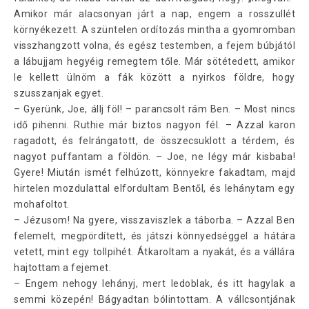
Amikor már alacsonyan járt a nap, engem a rosszullét
környékezett. A szüntelen ordítozás mintha a gyomromban
visszhangzott volna, és egész testemben, a fejem búbjától
a lábujjam hegyéig remegtem tőle. Már sötétedett, amikor
le kellett ülnöm a fák között a nyirkos földre, hogy
szusszanjak egyet.
– Gyerünk, Joe, állj föl! – parancsolt rám Ben. – Most nincs
idő pihenni. Ruthie már biztos nagyon fél. – Azzal karon
ragadott, és felrángatott, de összecsuklott a térdem, és
nagyot puffantam a földön. – Joe, ne légy már kisbaba!
Gyere! Miután ismét felhúzott, könnyekre fakadtam, majd
hirtelen mozdulattal elfordultam Bentől, és lehánytam egy
mohafoltot.
– Jézusom! Na gyere, visszaviszlek a táborba. – Azzal Ben
felemelt, megpördített, és játszi könnyedséggel a hátára
vetett, mint egy tollpihét. Átkaroltam a nyakát, és a vállára
hajtottam a fejemet.
– Engem nehogy lehányj, mert ledoblak, és itt hagylak a
semmi közepén! Bágyadtan bólintottam. A vállcsontjának