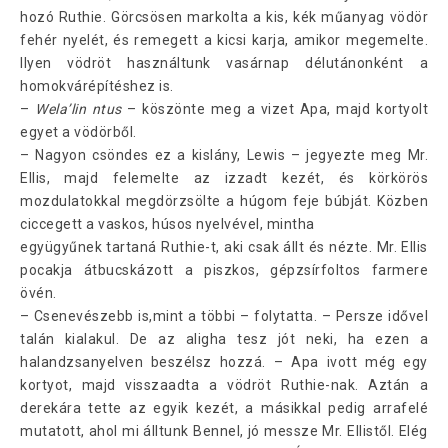
hozó Ruthie. Görcsösen markolta a kis, kék műanyag vödör
fehér nyelét, és remegett a kicsi karja, amikor megemelte.
Ilyen vödröt használtunk vasárnap délutánonként a
homokvárépítéshez is.
–
Wela’lin ntus
– köszönte meg a vizet Apa, majd kortyolt
egyet a vödörből.
– Nagyon csöndes ez a kislány, Lewis – jegyezte meg Mr.
Ellis, majd felemelte az izzadt kezét, és körkörös
mozdulatokkal megdörzsölte a húgom feje búbját. Közben
ciccegett a vaskos, húsos nyelvével, mintha
együgyűnek tartaná Ruthie-t, aki csak állt és nézte. Mr. Ellis
pocakja átbucskázott a piszkos, gépzsírfoltos farmere
övén.
– Csenevészebb is,mint a többi – folytatta. – Persze idővel
talán kialakul. De az aligha tesz jót neki, ha ezen a
halandzsanyelven beszélsz hozzá. – Apa ivott még egy
kortyot, majd visszaadta a vödröt Ruthie-nak. Aztán a
derekára tette az egyik kezét, a másikkal pedig arrafelé
mutatott, ahol mi álltunk Bennel, jó messze Mr. Ellistől. Elég