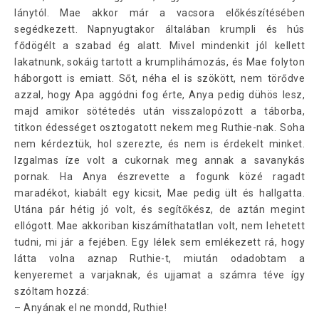
lánytól. Mae akkor már a vacsora előkészítésében
segédkezett. Napnyugtakor általában krumpli és hús
fődögélt a szabad ég alatt. Mivel mindenkit jól kellett
lakatnunk, sokáig tartott a krumplihámozás, és Mae folyton
háborgott is emiatt. Sőt, néha el is szökött, nem törődve
azzal, hogy Apa aggódni fog érte, Anya pedig dühös lesz,
majd amikor sötétedés után visszalopózott a táborba,
titkon édességet osztogatott nekem meg Ruthie-nak. Soha
nem kérdeztük, hol szerezte, és nem is érdekelt minket.
Izgalmas íze volt a cukornak meg annak a savanykás
pornak. Ha Anya észrevette a fogunk közé ragadt
maradékot, kiabált egy kicsit, Mae pedig ült és hallgatta.
Utána pár hétig jó volt, és segítőkész, de aztán megint
ellógott. Mae akkoriban kiszámíthatatlan volt, nem lehetett
tudni, mi jár a fejében. Egy lélek sem emlékezett rá, hogy
látta volna aznap Ruthie-t, miután odadobtam a
kenyeremet a varjaknak, és ujjamat a számra téve így
szóltam hozzá:
– Anyának el ne mondd, Ruthie!