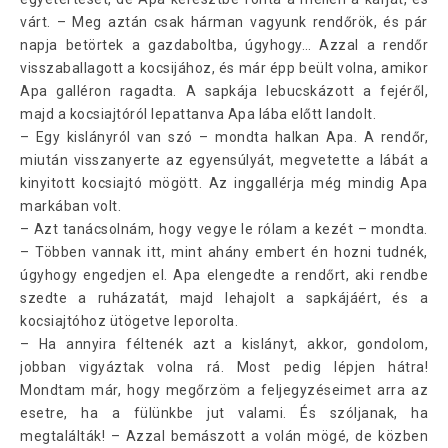
várt. – Meg aztán csak hárman vagyunk rendőrök, és pár
napja betörtek a gazdaboltba, úgyhogy… Azzal a rendőr
visszaballagott a kocsijához, és már épp beült volna, amikor
Apa galléron ragadta. A sapkája lebucskázott a fejéről,
majd a kocsiajtóról lepattanva Apa lába előtt landolt.
– Egy kislányról van szó – mondta halkan Apa. A rendőr,
miután visszanyerte az egyensúlyát, megvetette a lábát a
kinyitott kocsiajtó mögött. Az inggallérja még mindig Apa
markában volt.
– Azt tanácsolnám, hogy vegye le rólam a kezét – mondta.
– Többen vannak itt, mint ahány embert én hozni tudnék,
úgyhogy engedjen el. Apa elengedte a rendőrt, aki rendbe
szedte a ruházatát, majd lehajolt a sapkájáért, és a
kocsiajtóhoz ütögetve leporolta.
– Ha annyira féltenék azt a kislányt, akkor, gondolom,
jobban vigyáztak volna rá. Most pedig lépjen hátra!
Mondtam már, hogy megőrzöm a feljegyzéseimet arra az
esetre, ha a fülünkbe jut valami. És szóljanak, ha
megtalálták! – Azzal bemászott a volán mögé, de közben