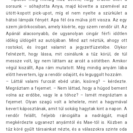
sorsunk – sóhajtotta Anya, majd követte a szemével az
ütött-kopott pick-upot, míg el nem nyelte a szürkület a
hátsó lámpák fényét. Apa fél óra múlva jött vissza. Az egy
szem járőrkocsiban, amely kísérte, egy szem rendőr ült. Az
Apánál alacsonyabb, de ugyanolyan cingár férfi időtlen
időkig üldögélt az autójában. Mind azt néztük, ahogy ott
rostokol, és írogat valamit a jegyzetfüzetébe. Olykor
felnézett, hogy lássa, mit csinálunk a tűz körül, de túl
messze volt, így nem láttam az arcát a sötétben. Amikor
végül kiszállt, Apa rám mutatott. Még mindig anyám lába
előtt hevertem, így a rendőr odajött, és leguggolt hozzám.
– Láttál valami furcsát ebéd után, kisöreg? – kérdezte.
Megráztam a fejemet. – Nem láttad, hogy a húgod bement
volna az erdőbe, vagy le a tóhoz? – Ismét megráztam a
fejemet. Olyan szagú volt a lehelete, mint a hagymával
kevert káposztának, amit túl sokáig hagytak kint a napon. A
rendőr felállt, feljebb ráncigálta a nadrágját, majd
megkérdezte ugyanezt anyámtól és Mae-től is. Közben a
tűz köré gyűlt társainkat nézte, és a válaszokra szinte oda