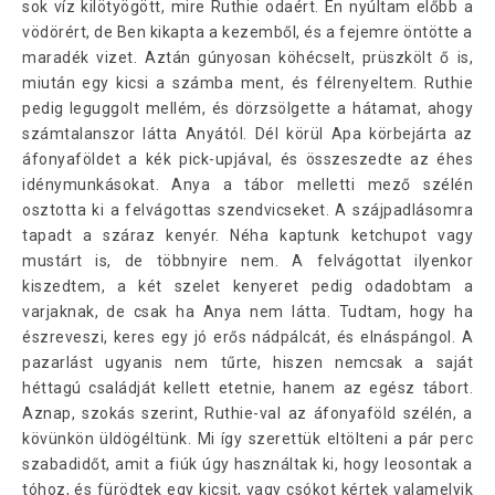
sok víz kilötyögött, mire Ruthie odaért. Én nyúltam előbb a
vödörért, de Ben kikapta a kezemből, és a fejemre öntötte a
maradék vizet. Aztán gúnyosan köhécselt, prüszkölt ő is,
miután egy kicsi a számba ment, és félrenyeltem. Ruthie
pedig leguggolt mellém, és dörzsölgette a hátamat, ahogy
számtalanszor látta Anyától. Dél körül Apa körbejárta az
áfonyaföldet a kék pick-upjával, és összeszedte az éhes
idénymunkásokat. Anya a tábor melletti mező szélén
osztotta ki a felvágottas szendvicseket. A szájpadlásomra
tapadt a száraz kenyér. Néha kaptunk ketchupot vagy
mustárt is, de többnyire nem. A felvágottat ilyenkor
kiszedtem, a két szelet kenyeret pedig odadobtam a
varjaknak, de csak ha Anya nem látta. Tudtam, hogy ha
észreveszi, keres egy jó erős nádpálcát, és elnáspángol. A
pazarlást ugyanis nem tűrte, hiszen nemcsak a saját
héttagú családját kellett etetnie, hanem az egész tábort.
Aznap, szokás szerint, Ruthie-val az áfonyaföld szélén, a
kövünkön üldögéltünk. Mi így szerettük eltölteni a pár perc
szabadidőt, amit a fiúk úgy használtak ki, hogy leosontak a
tóhoz, és fürödtek egy kicsit, vagy csókot kértek valamelyik