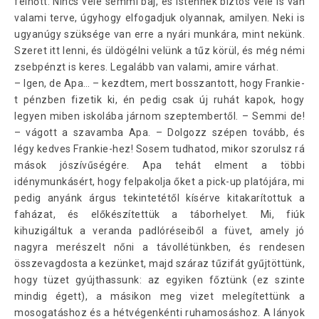
felnőtt. Nincs vele semmi baj, és Istennek biztos vele is van
valami terve, úgyhogy elfogadjuk olyannak, amilyen. Neki is
ugyanúgy szüksége van erre a nyári munkára, mint nekünk.
Szeret itt lenni, és üldögélni velünk a tűz körül, és még némi
zsebpénzt is keres. Legalább van valami, amire várhat.
– Igen, de Apa… – kezdtem, mert bosszantott, hogy Frankie-
t pénzben fizetik ki, én pedig csak új ruhát kapok, hogy
legyen miben iskolába járnom szeptembertől. – Semmi de!
– vágott a szavamba Apa. – Dolgozz szépen tovább, és
légy kedves Frankie-hez! Sosem tudhatod, mikor szorulsz rá
mások jószívűségére. Apa tehát elment a többi
idénymunkásért, hogy felpakolja őket a pick-up platójára, mi
pedig anyánk árgus tekintetétől kísérve kitakarítottuk a
faházat, és előkészítettük a táborhelyet. Mi, fiúk
kihuzigáltuk a veranda padlóréseiből a füvet, amely jó
nagyra merészelt nőni a távollétünkben, és rendesen
összevagdosta a kezünket, majd száraz tűzifát gyűjtöttünk,
hogy tüzet gyújthassunk: az egyiken főztünk (ez szinte
mindig égett), a másikon meg vizet melegítettünk a
mosogatáshoz és a hétvégenkénti ruhamosáshoz. A lányok