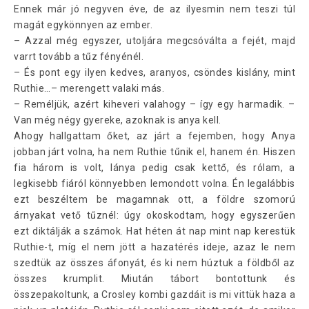
Ennek már jó negyven éve, de az ilyesmin nem teszi túl
magát egykönnyen az ember.
– Azzal még egyszer, utoljára megcsóválta a fejét, majd
varrt tovább a tűz fényénél.
– És pont egy ilyen kedves, aranyos, csöndes kislány, mint
Ruthie…– merengett valaki más.
– Reméljük, azért kiheveri valahogy – így egy harmadik. –
Van még négy gyereke, azoknak is anya kell.
Ahogy hallgattam őket, az járt a fejemben, hogy Anya
jobban járt volna, ha nem Ruthie tűnik el, hanem én. Hiszen
fia három is volt, lánya pedig csak kettő, és rólam, a
legkisebb fiáról könnyebben lemondott volna. Én legalábbis
ezt beszéltem be magamnak ott, a földre szomorú
árnyakat vető tűznél: úgy okoskodtam, hogy egyszerűen
ezt diktálják a számok. Hat héten át nap mint nap kerestük
Ruthie-t, míg el nem jött a hazatérés ideje, azaz le nem
szedtük az összes áfonyát, és ki nem húztuk a földből az
összes krumplit. Miután tábort bontottunk és
összepakoltunk, a Crosley kombi gazdáit is mi vittük haza a