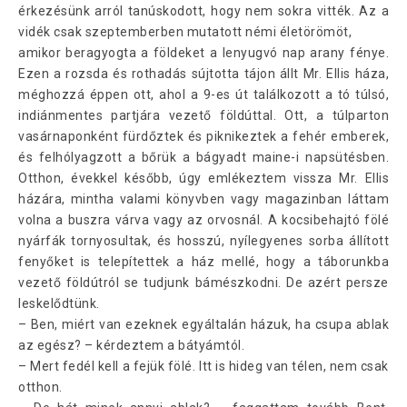
érkezésünk arról tanúskodott, hogy nem sokra vitték. Az a
vidék csak szeptemberben mutatott némi életörömöt,
amikor beragyogta a földeket a lenyugvó nap arany fénye.
Ezen a rozsda és rothadás sújtotta tájon állt Mr. Ellis háza,
méghozzá éppen ott, ahol a 9-es út találkozott a tó túlsó,
indiánmentes partjára vezető földúttal. Ott, a túlparton
vasárnaponként fürdőztek és piknikeztek a fehér emberek,
és felhólyagzott a bőrük a bágyadt maine-i napsütésben.
Otthon, évekkel később, úgy emlékeztem vissza Mr. Ellis
házára, mintha valami könyvben vagy magazinban láttam
volna a buszra várva vagy az orvosnál. A kocsibehajtó fölé
nyárfák tornyosultak, és hosszú, nyílegyenes sorba állított
fenyőket is telepítettek a ház mellé, hogy a táborunkba
vezető földútról se tudjunk bámészkodni. De azért persze
leskelődtünk.
– Ben, miért van ezeknek egyáltalán házuk, ha csupa ablak
az egész? – kérdeztem a bátyámtól.
– Mert fedél kell a fejük fölé. Itt is hideg van télen, nem csak
otthon.