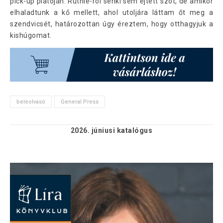
pick-up platóján. Ruthie-ról senki sem ejtett szót, de amikor
elhaladtunk a kő mellett, ahol utoljára láttam őt meg a
szendvicsét, határozottan úgy éreztem, hogy otthagyjuk a
kishúgomat.
beleolvasó
General Press
2026. júniusi
katalógus