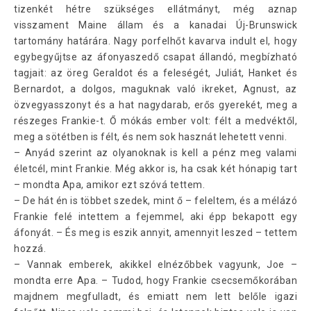
tizenkét hétre szükséges ellátmányt, még aznap
visszament Maine állam és a kanadai Új-Brunswick
tartomány határára. Nagy porfelhőt kavarva indult el, hogy
egybegyűjtse az áfonyaszedő csapat állandó, megbízható
tagjait: az öreg Geraldot és a feleségét, Juliát, Hanket és
Bernardot, a dolgos, maguknak való ikreket, Agnust, az
özvegyasszonyt és a hat nagydarab, erős gyerekét, meg a
részeges Frankie-t. Ő mókás ember volt: félt a medvéktől,
meg a sötétben is félt, és nem sok hasznát lehetett venni.
– Anyád szerint az olyanoknak is kell a pénz meg valami
életcél, mint Frankie. Még akkor is, ha csak két hónapig tart
– mondta Apa, amikor ezt szóvá tettem.
– De hát én is többet szedek, mint ő – feleltem, és a mélázó
Frankie felé intettem a fejemmel, aki épp bekapott egy
áfonyát. – És meg is eszik annyit, amennyit leszed – tettem
hozzá.
– Vannak emberek, akikkel elnézőbbek vagyunk, Joe –
mondta erre Apa. – Tudod, hogy Frankie csecsemőkorában
majdnem megfulladt, és emiatt nem lett belőle igazi