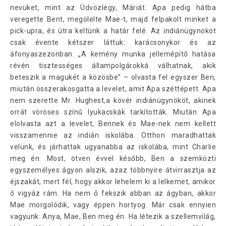
nevüket, mint az Üdvözlégy, Máriát. Apa pedig hátba
veregette Bent, megölelte Mae-t, majd felpakolt minket a
pick-upra, és útra keltünk a határ felé. Az indiánügynököt
csak évente kétszer láttuk: karácsonykor és az
áfonyaszezonban. „A kemény munka jellemépítő hatása
révén tisztességes állampolgárokká válhatnak, akik
beteszik a magukét a közösbe” – olvasta fel egyszer Ben,
miután összerakosgatta a levelet, amit Apa széttépett. Apa
nem szerette Mr. Hughest,a kövér indiánügynököt, akinek
orrát vöröses színű lyukacskák tarkították. Miután Apa
elolvasta azt a levelet, Bennek és Mae-nek nem kellett
visszamennie az indián iskolába. Otthon maradhattak
velünk, és járhattak ugyanabba az iskolába, mint Charlie
meg én. Most, ötven évvel később, Ben a szemközti
egyszemélyes ágyon alszik, azaz többnyire átvirrasztja az
éjszakát, mert fél, hogy akkor lehelem ki a lelkemet, amikor
ő vigyáz rám. Ha nem ő fekszik abban az ágyban, akkor
Mae morgolódik, vagy éppen hortyog. Már csak ennyien
vagyunk: Anya, Mae, Ben meg én. Ha létezik a szellemvilág,