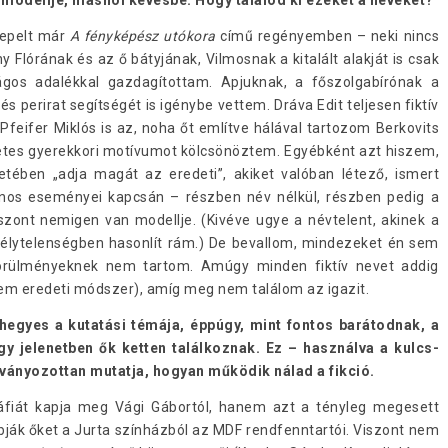
repelt már
A fényképész utókora
című regényemben – neki nincs
 Flórának és az ő bátyjának, Vilmosnak a kitalált alakját is csak
ágos adalékkal gazdagítottam. Apjuknak, a főszolgabírónak a
 perirat segítségét is igénybe vettem. Dráva Edit teljesen fiktív
feifer Miklós is az, noha őt említve hálával tartozom Berkovits
etes gyerekkori motívumot kölcsönöztem. Egyébként azt hiszem,
tében „adja magát az eredeti”, akiket valóban létező, ismert
ános eseményei kapcsán – részben név nélkül, részben pedig a
iszont nemigen van modellje. (Kivéve ugye a névtelent, akinek a
mélytelenségben hasonlít rám.) De bevallom, mindezeket én sem
örülményeknek nem tartom. Amúgy minden fiktív nevet addig
sem eredeti módszer), amíg meg nem találom az igazit.
egyes a kutatási témája, éppúgy, mint fontos barátodnak, a
gy jelenetben ők ketten találkoznak. Ez – használva a kulcs-
tványozottan mutatja, hogyan működik nálad a fikció.
fiát kapja meg Vági Gábortól, hanem azt a tényleg megesett
dobják őket a Jurta színházból az MDF rendfenntartói. Viszont nem