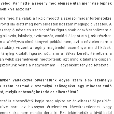
veled. Pár héttel a regény megjelenése után mennyire lepnek
nekik válaszolni?
ne meg, ha valaki a fikció mögött a szerzői magántörténetekre
yen rövid idő alatt még nem érkeztek hozzám meglepő olvasatok. A
zereplő névtelen szociográfus figurájának odakölcsönöztem a
oglalkozás, lakóhely, származás, családi állapot stb.), sőt részben
an a
Kulákprés
című könyvet például nem, azt a névtelen nem a
asztalán), viszont a regény magánéleti eseményei mind fiktívek.
tényleg kitalált figurák, sőt, ami a ’88-as kerettörténetben, a
án velük személyesen megtörténik, azt mind kitaláltam csupán.
gszálltunk volna a nagymamám – egyébként tényleg létezett –
gényben váltakozva olvashatunk egyes szám első személyű
es szám harmadik személyű szövegeket egy mindent tudó
ed, melyik sebességbe tedd az elbeszélést?
zális elbeszélőtől kapja meg olykor az én-elbeszélői pozíciót.
ítve sort, ez bizonyos értelemben következetlennek vagy
nek oka nem mindig derül ki. Ezt tekinthetjük a kívül-belül