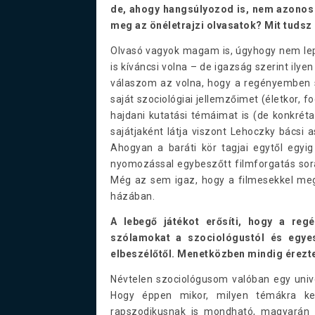
de, ahogy hangsúlyozod is, nem azonos 
meg az önéletrajzi olvasatok? Mit tudsz 
Olvasó vagyok magam is, úgyhogy nem lep
is kíváncsi volna – de igazság szerint il
válaszom az volna, hogy a regényemben s
saját szociológiai jellemzőimet (életkor, f
hajdani kutatási témáimat is (de konkrét
sajátjaként látja viszont Lehoczky bácsi 
Ahogyan a baráti kör tagjai egytől egyig 
nyomozással egybeszőtt filmforgatás sor
Még az sem igaz, hogy a filmesekkel me
házában.
A lebegő játékot erősíti, hogy a re
szólamokat a szociológustól és egy
elbeszélőtől. Menetközben mindig érezt
Névtelen szociológusom valóban egy univer
Hogy éppen mikor, milyen témákra ker
rapszodikusnak is mondható, magyarán en