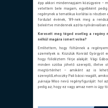
épp akkori mindennapjaim közügyeire – mer
vetettem bele magam, egyébként pedig 
regénynek a tematikus korlátai is részben
fordulat évének, ’89-nek meg a rendsz
beleértve mindennek azóta nyilvánvalóan 
Keresett meg téged esetleg a regény m
nélkül magára ismert volna?
Említettem, hogy föltűnnek a regényem
személyek is. Közülük Konrád Györgyöt e
hogy fölidéztem férje alakját. Vági Gáb
minden szóba jöhető szereplő, illetve o
megtörténhet – amiként az is leh
szereplőLehoczky Pali bácsi reagált, amiko
párnája
Miso nevű regényfiguráját: hol az
pedig az, hogy ez vagy amaz nem is úgy 