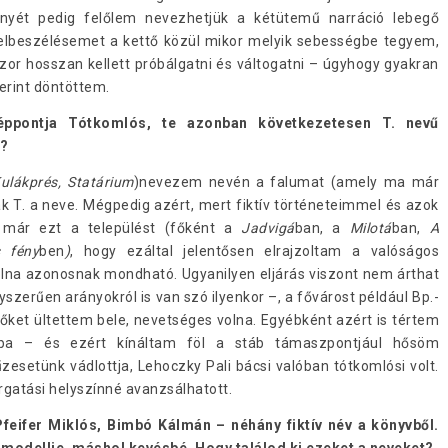
nyét pedig felőlem nevezhetjük a kétütemű narráció lebegő
 elbeszélésemet a kettő közül mikor melyik sebességbe tegyem,
or hosszan kellett próbálgatni és váltogatni – úgyhogy gyakran
erint döntöttem.
éppontja Tótkomlós, te azonban következetesen T. nevű
s?
ulákprés, Statárium
)nevezem nevén a falumat (amely ma már
k T. a neve. Mégpedig azért, mert fiktív történeteimmel és azok
 már ezt a települést (főként a
Jadvigá
ban, a
Milotá
ban,
A
s fény
ben
)
, hogy ezáltal jelentősen elrajzoltam a valóságos
olna azonosnak mondható. Ugyanilyen eljárás viszont nem árthat
erűen arányokról is van szó ilyenkor –, a fővárost például Bp.-
lőket ültettem bele, nevetséges volna. Egyébként azért is tértem
mba – és ezért kínáltam föl a stáb támaszpontjául hősöm
esetünk vádlottja, Lehoczky Pali bácsi valóban tótkomlósi volt.
 forgatási helyszínné avanzsálhatott.
Pfeifer Miklós, Bimbó Kálmán – néhány fiktív név a könyvből.
 modellje, máshol kevésbé. Hogy találod ki ezeket a neveket?