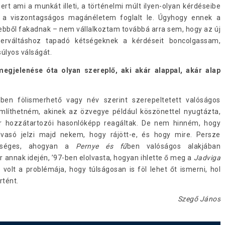
t ami a munkát illeti, a történelmi múlt ilyen-olyan kérdéseibe
a viszontagságos magánéletem foglalt le. Úgyhogy ennek a
 ebből fakadnak – nem vállalkoztam továbbá arra sem, hogy az új
erváltáshoz tapadó kétségeknek a kérdéseit boncolgassam,
súlyos válságát.
egjelenése óta olyan szereplő, aki akár alappal, akár alap
ben fölismerhető vagy név szerint szerepeltetett valóságos
mlíthetném, akinek az özvegye például köszönettel nyugtázta,
or hozzátartozói hasonlóképp reagáltak. De nem hinném, hogy
lvasó jelzi majd nekem, hogy rájött-e, és hogy mire. Persze
etséges, ahogyan a
Pernye és fű
ben valóságos alakjában
r annak idején, ’97-ben elolvasta, hogyan ihlette ő meg a
Jadviga
 volt a problémája, hogy túlságosan is föl lehet őt ismerni, hol
történt.
Szegő János