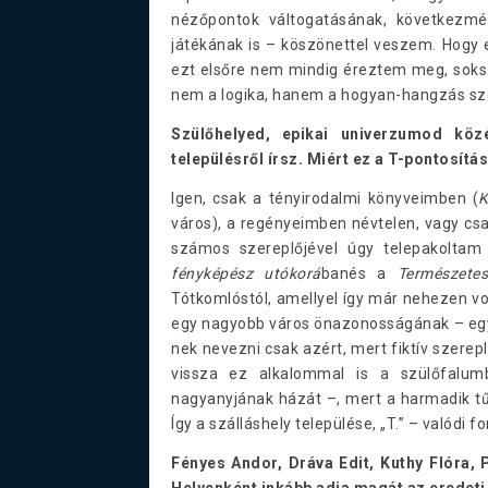
nézőpontok váltogatásának, következmé
játékának is – köszönettel veszem. Hogy
ezt elsőre nem mindig éreztem meg, soksz
nem a logika, hanem a hogyan-hangzás sz
Szülőhelyed, epikai univerzumod köz
településről írsz. Miért ez a T-pontosítá
Igen, csak a tényirodalmi könyveimben (
K
város), a regényeimben névtelen, vagy csa
számos szereplőjével úgy telepakoltam
fényképész utókorá
banés a
Természete
Tótkomlóstól, amellyel így már nehezen v
egy nagyobb város önazonosságának – egysz
nek nevezni csak azért, mert fiktív szerep
vissza ez alkalommal is a szülőfalu
nagyanyjának házát –, mert a harmadik tűz
Így a szálláshely települése, „T.” – valódi
Fényes Andor, Dráva Edit, Kuthy Flóra, 
Helyenként inkább adja magát az eredeti