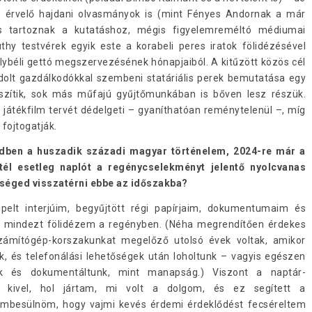
 érvelő hajdani olvasmányok is (mint Fényes Andornak a már
s tartoznak a kutatáshoz, mégis figyelemreméltó médiumai
hy testvérek egyik este a korabeli peres iratok fölidézésével
helybéli gettó megszervezésének hónapjaiból. A kitűzött közös cél
dolt gazdálkodókkal szembeni statáriális perek bemutatása egy
zítik, sok más műfajú gyűjtőmunkában is bőven lesz részük.
átékfilm tervét dédelgeti – gyaníthatóan reménytelenül –, míg
i fojtogatják.
dben a huszadik századi magyar történelem, 2024-re már a
ttél esetleg naplót a regénycselekményt jelentő nyolcvanas
tséged visszatérni ebbe az időszakba?
pelt interjúim, begyűjtött régi papírjaim, dokumentumaim és
, mindezt fölidézem a regényben. (Néha megrendítően érdekes
ámítógép-korszakunkat megelőző utolsó évek voltak, amikor
k, és telefonálási lehetőségek után loholtunk – vagyis egészen
k és dokumentáltunk, mint manapság.) Viszont a naptár-
, kivel, hol jártam, mi volt a dolgom, és ez segített a
embesülnöm, hogy vajmi kevés érdemi érdeklődést fecséreltem