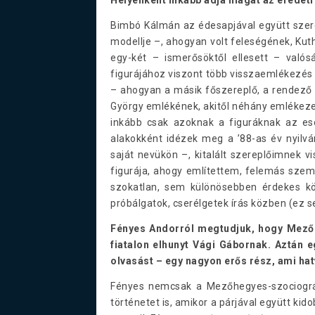
Bimbó Kálmán az édesapjával együtt sze
modellje –, ahogyan volt feleségének, Kuthy
egy-két – ismerősöktől ellesett – valós
figurájához viszont több visszaemlékezés és
– ahogyan a másik főszereplő, a rendező P
György emlékének, akitől néhány emlékez
inkább csak azoknak a figuráknak az ese
alakokként idézek meg a ’88-as év nyilv
saját nevükön –, kitalált szereplőimnek v
figurája, ahogy említettem, felemás sze
szokatlan, sem különösebben érdekes k
próbálgatok, cserélgetek írás közben (ez 
Fényes Andorról megtudjuk, hogy Mezőh
fiatalon elhunyt Vági Gábornak. Aztán e
olvasást – egy nagyon erős rész, ami ha
Fényes nemcsak a Mezőhegyes-szociográ
történetet is, amikor a párjával együtt ki