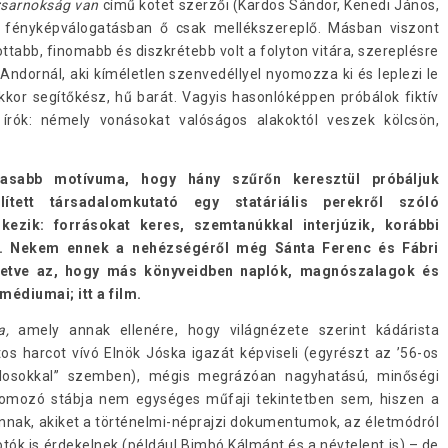
 zsarnokság van
című kötet szerzői (Kardos Sándor, Kenedi János,
 fényképválogatásban ő csak mellékszereplő. Másban viszont
ttabb, finomabb és diszkrétebb volt a folyton vitára, szereplésre
 Andornál, aki kíméletlen szenvedéllyel nyomozza ki és leplezi le
kkor segítőkész, hű barát. Vagyis hasonlóképpen próbálok fiktív
írók: némely vonásokat valóságos alakoktól veszek kölcsön,
asabb motívuma, hogy hány szűrőn keresztül próbáljuk
tett társadalomkutató egy statáriális perekről szóló
ezik: forrásokat keres, szemtanúkkal interjúzik, korábbi
. Nekem ennek a nehézségéről még Sánta Ferenc és Fábri
Illetve az, hogy más könyveidben naplók, magnószalagok és
édiumai; itt a film.
ra,
amely annak ellenére, hogy világnézete szerint kádárista
tos harcot vívó Elnök Jóska igazát képviseli (egyrészt az ’56-os
balosokkal” szemben), mégis megrázóan nagyhatású, minőségi
omozó stábja nem egységes műfaji tekintetben sem, hiszen a
annak, akiket a történelmi-néprajzi dokumentumok, az életmódról
otók is érdekelnek (például Bimbó Kálmánt és a névtelent is) – de