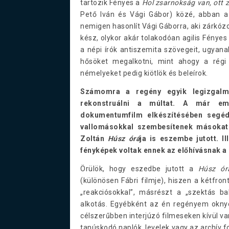
tartozik Fényes a
Hol zsarnokság van, ott
Pető Iván és Vági Gábor) közé, abban a
nemigen hasonlít Vági Gáborra, aki zárkózo
kész, olykor akár tolakodóan agilis Fényes
a népi írók antiszemita szövegeit, ugyana
hősöket megalkotni, mint ahogy a régi 
némelyeket pedig kiötlök és beleírok.
Számomra a regény egyik legizgalm
rekonstruálni a múltat. A már emlí
dokumentumfilm elkészítésében segédk
vallomásokkal szembesítenek másokat
Zoltán
Húsz órá
ja is eszembe jutott. 
fényképek voltak ennek az előhívásnak a m
Örülök, hogy eszedbe jutott a
Húsz ó
(különösen Fábri filmje), hiszen a kétfron
„reakciósokkal”, másrészt a „szektás 
alkotás. Egyébként az én regényem okny
célszerűbben interjúzó filmeseken kívül v
tanúskodó naplók, levelek vagy az archív f