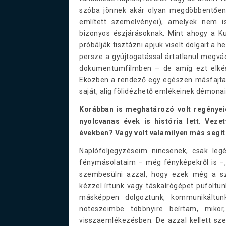
szóba jönnek akár olyan megdöbbentően
említett szemelvényei), amelyek nem i
bizonyos észjárásoknak. Mint ahogy a Kut
próbálják tisztázni apjuk viselt dolgait a 
persze a gyújtogatással ártatlanul megvá
dokumentumfilmben – de amíg ezt elkés
Eközben a rendező egy egészen másfajta j
saját, alig fölidézhető emlékeinek démona
Korábban is meghatározó volt regényei
nyolcvanas évek is história lett. Veze
években? Vagy volt valamilyen más segí
Naplóföljegyzéseim nincsenek, csak legé
fénymásolataim – még fényképekről is –
szembesülni azzal, hogy ezek még a sz
kézzel írtunk vagy táskaírógépet püföltün
másképpen dolgoztunk, kommunikáltun
noteszeimbe többnyire beírtam, mikor
visszaemlékezésben. De azzal kellett sz