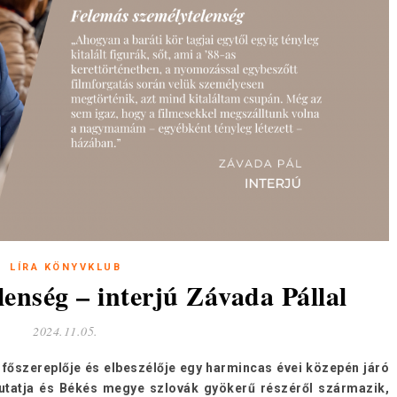
LÍRA KÖNYVKLUB
enség – interjú Závada Pállal
2024.11.05.
 főszereplője és elbeszélője egy harmincas évei közepén járó
kutatja és Békés megye szlovák gyökerű részéről származik,