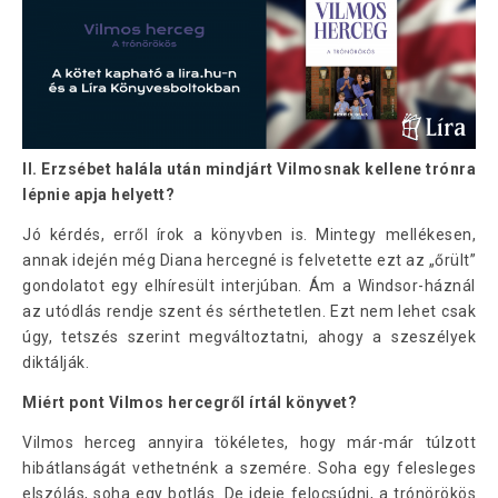
II. Erzsébet halála után mindjárt Vilmosnak kellene trónra
lépnie apja helyett?
Jó kérdés, erről írok a könyvben is. Mintegy mellékesen,
annak idején még Diana hercegné is felvetette ezt az „őrült”
gondolatot egy elhíresült interjúban. Ám a Windsor-háznál
az utódlás rendje szent és sérthetetlen. Ezt nem lehet csak
úgy, tetszés szerint megváltoztatni, ahogy a szeszélyek
diktálják.
Miért pont Vilmos hercegről írtál könyvet?
Vilmos herceg annyira tökéletes, hogy már-már túlzott
hibátlanságát vethetnénk a szemére. Soha egy felesleges
elszólás, soha egy botlás. De ideje felocsúdni, a trónörökös