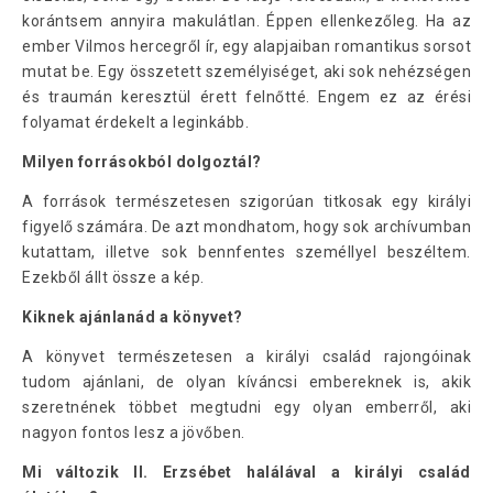
korántsem annyira makulátlan. Éppen ellenkezőleg. Ha az
ember Vilmos hercegről ír, egy alapjaiban romantikus sorsot
mutat be. Egy összetett személyiséget, aki sok nehézségen
és traumán keresztül érett felnőtté. Engem ez az érési
folyamat érdekelt a leginkább.
Milyen forrásokból dolgoztál?
A források természetesen szigorúan titkosak egy királyi
figyelő számára. De azt mondhatom, hogy sok archívumban
kutattam, illetve sok bennfentes személlyel beszéltem.
Ezekből állt össze a kép.
Kiknek ajánlanád a könyvet?
A könyvet természetesen a királyi család rajongóinak
tudom ajánlani, de olyan kíváncsi embereknek is, akik
szeretnének többet megtudni egy olyan emberről, aki
nagyon fontos lesz a jövőben.
Mi változik II. Erzsébet halálával a királyi család