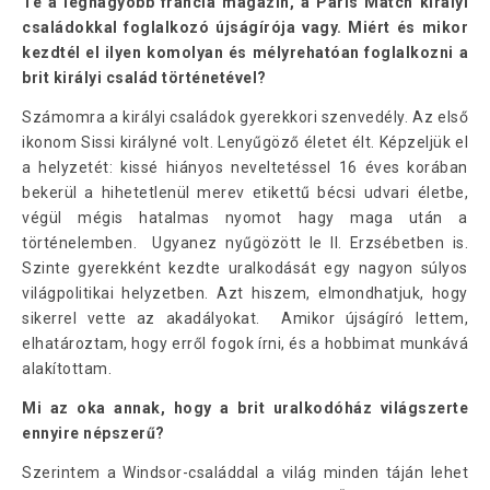
Te a legnagyobb francia magazin, a Paris Match királyi
családokkal foglalkozó újságírója vagy. Miért és mikor
kezdtél el ilyen komolyan és mélyrehatóan foglalkozni a
brit királyi család történetével?
Számomra a királyi családok gyerekkori szenvedély. Az első
ikonom Sissi királyné volt. Lenyűgöző életet élt. Képzeljük el
a helyzetét: kissé hiányos neveltetéssel 16 éves korában
bekerül a hihetetlenül merev etikettű bécsi udvari életbe,
végül mégis hatalmas nyomot hagy maga után a
történelemben. Ugyanez nyűgözött le II. Erzsébetben is.
Szinte gyerekként kezdte uralkodását egy nagyon súlyos
világpolitikai helyzetben. Azt hiszem, elmondhatjuk, hogy
sikerrel vette az akadályokat. Amikor újságíró lettem,
elhatároztam, hogy erről fogok írni, és a hobbimat munkává
alakítottam.
Mi az oka annak, hogy a brit uralkodóház világszerte
ennyire népszerű?
Szerintem a Windsor-családdal a világ minden táján lehet