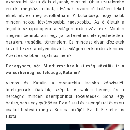
azonosulni. Kicsit ők is olyanok, mint mi. Ők is szerelembe
esnek, megházasodnak, elválnak, szomorú haláleseteket
élnek át, és még sorolhatnám. A különbség, hogy náluk
minden sokkal látványosabb, ragyogóbb… Az ő életük a
legjobb szappanopera a világon már száz éve. Minden
megvan bennük, ami egy jó történethez elengedhetetlen:
hatalom, tragédia, történelem. És mindezt olyan díszletek
között teszik, amilyen díszlet a világon senki másnak nincs.
Azért ez valóban izgalmas, nem?
Dehogynem, sőt! Miért emelkedik ki még közülük is a
walesi herceg, és felesége, Katalin?
Vilmos és Katalin a monarchia legjobb képviselői.
Intelligensek, fiatalok, szépek. A walesi herceg és a
hercegnő minden szempontból tökéletesek. Soha egy
botlás, soha egy gyűrődés. Ez a fiatal és rajongástól övezett
család testesíti meg a Korona jövőjét. Ezt II. Erzsébet is
tudta.