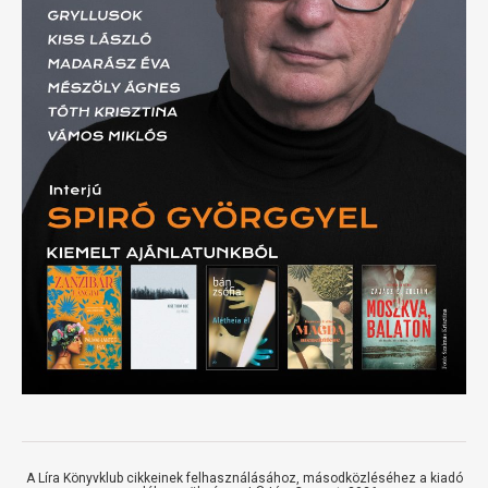
A Líra Könyvklub cikkeinek felhasználásához, másodközléséhez a kiadó