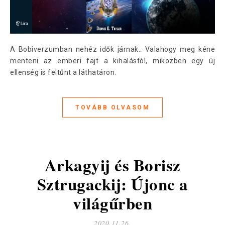
A Bobiverzumban nehéz idők járnak.. Valahogy meg kéne
menteni az emberi fajt a kihalástól, miközben egy új
ellenség is feltűnt a láthatáron.
TOVÁBB OLVASOM
Arkagyij és Borisz
Sztrugackij: Újonc a
világűrben
2020.11.26.