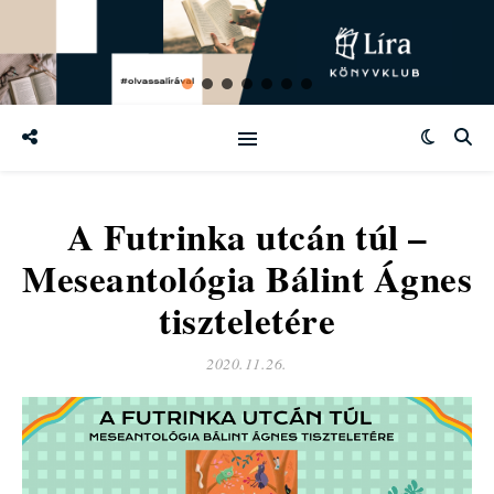
A Futrinka utcán túl –
Meseantológia Bálint Ágnes
tiszteletére
2020.11.26.