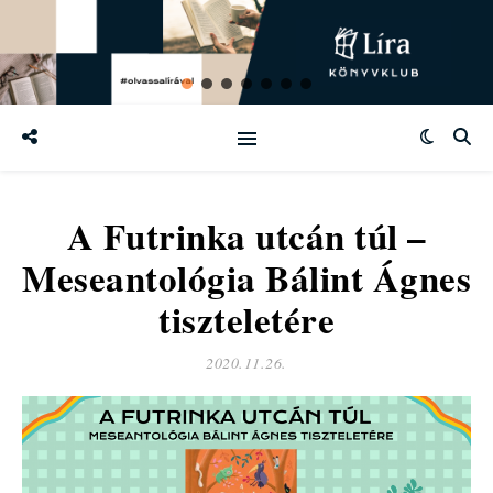
A Futrinka utcán túl –
Meseantológia Bálint Ágnes
tiszteletére
2020.11.26.