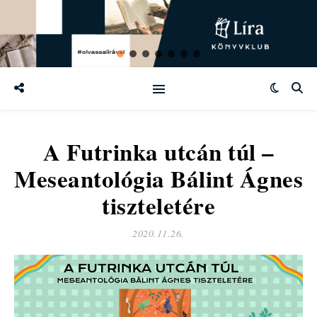
A Futrinka utcán túl –
Meseantológia Bálint Ágnes
tiszteletére
2020.11.26.