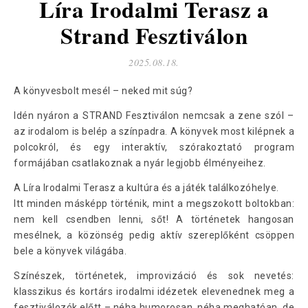
Líra Irodalmi Terasz a
Strand Fesztiválon
2025.08.18.
A könyvesbolt mesél – neked mit súg?
Idén nyáron a STRAND Fesztiválon nemcsak a zene szól –
az irodalom is belép a színpadra. A könyvek most kilépnek a
polcokról, és egy interaktív, szórakoztató program
formájában csatlakoznak a nyár legjobb élményeihez.
A Líra Irodalmi Terasz a kultúra és a játék találkozóhelye.
Itt minden másképp történik, mint a megszokott boltokban:
nem kell csendben lenni, sőt! A történetek hangosan
mesélnek, a közönség pedig aktív szereplőként csöppen
bele a könyvek világába.
Színészek, történetek, improvizáció és sok nevetés:
klasszikus és kortárs irodalmi idézetek elevenednek meg a
fesztiválozók előtt – néha humorosan, néha meghatóan, de