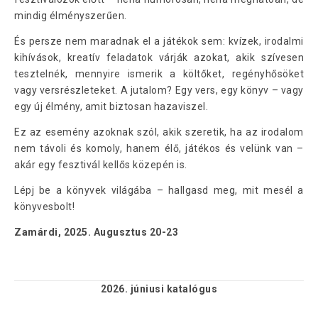
mindig élményszerűen.
És persze nem maradnak el a játékok sem: kvízek, irodalmi
kihívások, kreatív feladatok várják azokat, akik szívesen
tesztelnék, mennyire ismerik a költőket, regényhősöket
vagy versrészleteket. A jutalom? Egy vers, egy könyv – vagy
egy új élmény, amit biztosan hazaviszel.
Ez az esemény azoknak szól, akik szeretik, ha az irodalom
nem távoli és komoly, hanem élő, játékos és velünk van –
akár egy fesztivál kellős közepén is.
Lépj be a könyvek világába – hallgasd meg, mit mesél a
könyvesbolt!
Zamárdi, 2025. Augusztus 20-23
2026. júniusi
katalógus