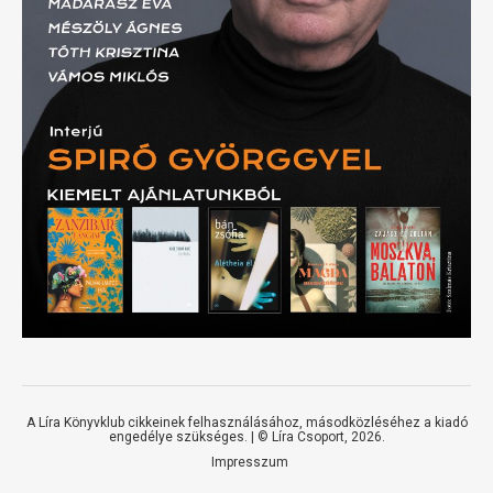
A Líra Könyvklub cikkeinek felhasználásához, másodközléséhez a kiadó
engedélye szükséges. | ©
Líra Csoport
, 2026.
Impresszum