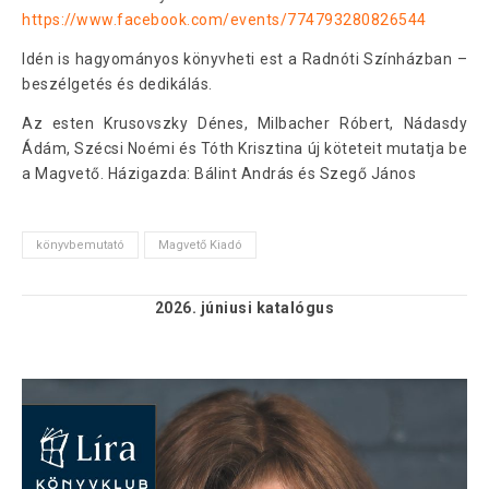
https://www.facebook.com/events/774793280826544
Idén is hagyományos könyvheti est a Radnóti Színházban –
beszélgetés és dedikálás.
Az esten Krusovszky Dénes, Milbacher Róbert, Nádasdy
Ádám, Szécsi Noémi és Tóth Krisztina új köteteit mutatja be
a Magvető. Házigazda: Bálint András és Szegő János
könyvbemutató
Magvető Kiadó
2026. júniusi
katalógus