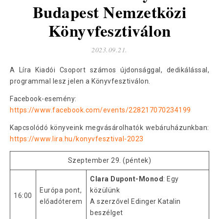
Budapest Nemzetközi
Könyvfesztiválon
2023.09.21.
A Líra Kiadói Csoport számos újdonsággal, dedikálással,
programmal lesz jelen a Könyvfesztiválon.
Facebook-esemény:
https://www.facebook.com/events/228217070234199
Kapcsolódó könyveink megvásárolhatók webáruházunkban:
https://www.lira.hu/konyvfesztival-2023
Szeptember 29. (péntek)
Clara Dupont-Monod
: Egy
Európa pont,
közülünk
16:00
előadóterem
A szerzővel Edinger Katalin
beszélget