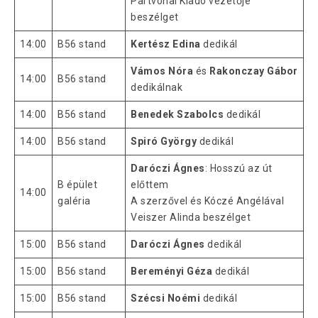
Partvonal Kiadó vezetője
beszélget
14:00
B56 stand
Kertész Edina
dedikál
Vámos Nóra
és
Rakonczay Gábor
14:00
B56 stand
dedikálnak
14:00
B56 stand
Benedek Szabolcs
dedikál
14:00
B56 stand
Spiró György
dedikál
Daróczi Ágnes
: Hosszú az út
B épület
előttem
14:00
galéria
A szerzővel és Kóczé Angélával
Veiszer Alinda beszélget
15:00
B56 stand
Daróczi Ágnes
dedikál
15:00
B56 stand
Bereményi Géza
dedikál
15:00
B56 stand
Szécsi Noémi
dedikál