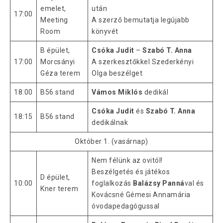
emelet,
után
17:00
Meeting
A szerző bemutatja legújabb
Room
könyvét
B épület,
Csóka Judit
–
Szabó T. Anna
17:00
Morcsányi
A szerkesztőkkel Szederkényi
Géza terem
Olga beszélget
18:00
B56 stand
Vámos Miklós
dedikál
Csóka Judit
és
Szabó T. Anna
18:15
B56 stand
dedikálnak
Október 1. (vasárnap)
Nem félünk az ovitól!
Beszélgetés és játékos
D épület,
10:00
foglalkozás
Balázsy Panná
val és
Kner terem
Kovácsné Gémesi Annamária
óvodapedagógussal