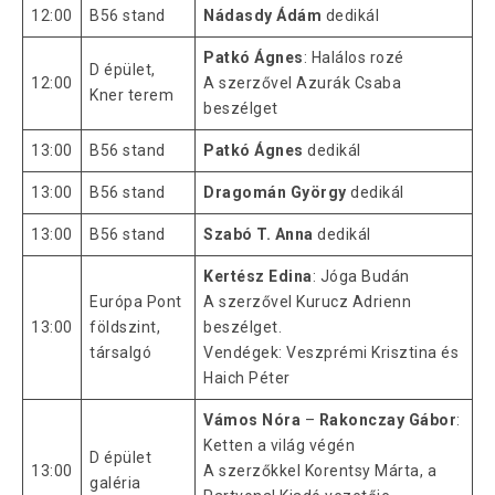
12:00
B56 stand
Nádasdy Ádám
dedikál
Patkó Ágnes
: Halálos rozé
D épület,
12:00
A szerzővel Azurák Csaba
Kner terem
beszélget
13:00
B56 stand
Patkó Ágnes
dedikál
13:00
B56 stand
Dragomán György
dedikál
13:00
B56 stand
Szabó T. Anna
dedikál
Kertész Edina
: Jóga Budán
Európa Pont
A szerzővel Kurucz Adrienn
13:00
földszint,
beszélget.
társalgó
Vendégek: Veszprémi Krisztina és
Haich Péter
Vámos Nóra
–
Rakonczay Gábor
:
Ketten a világ végén
D épület
13:00
A szerzőkkel Korentsy Márta, a
galéria