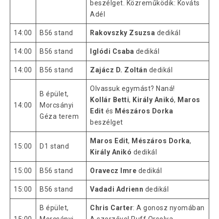
beszélget. Közreműködik: Kováts
Adél
14:00
B56 stand
Rakovszky Zsuzsa
dedikál
14:00
B56 stand
Iglódi Csaba
dedikál
14:00
B56 stand
Zajácz D. Zoltán
dedikál
Olvassuk egymást? Naná!
B épület,
Kollár Betti
,
Király Anikó
,
Maros
14:00
Morcsányi
Edit
és
Mészáros Dorka
Géza terem
beszélget
Maros Edit
,
Mészáros Dorka
,
15:00
D1 stand
Király Anikó
dedikál
15:00
B56 stand
Oravecz Imre
dedikál
15:00
B56 stand
Vadadi Adrienn
dedikál
B épület,
Chris Carter
: A gonosz nyomában