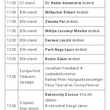
11:00
D1 stand
Dr. Kádár Annamária
dedikál
11:00
B56 stand
Milbacher Róbert
dedikál
11:00
B56 stand
Závada Pál
dedikál
11:00
B56 stand
Miklya Luzsányi Mónika
dedikál
12:00
B56 stand
Darvasi László
dedikál
12:00
B56 stand
Parti Nagy Lajos
dedikál
13:00
B56 stand
Bodor Ádám
dedikál
Jonathan Freedland: A
Európa Pont
szabadulóművész
13:00
földszint,
Radnai Péter házigazda beszélget
társalgó
Pécsi Tiborral és Torma Péterrel
Rakovszky Zsuzsa
: Vita élő
időben
D épület,
13:00
A szerzővel Szegő János
Kner terem