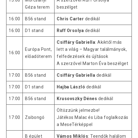
15:00
Morcsányi
A szerzővel Ruff Orsolya
Géza terem
beszélget
16:00
B56 stand
Chris Carter
dedikál
16:00
D1 stand
Ruff Orsolya
dedikál
Csiffáry Gabriella
: Akiktől más
Európa Pont,
lett a világ – Magyar találmányok,
16:00
előadóterem
felfedezések és újítások
A szerzővel Marton Éva beszélget
17:00
B56 stand
Csiffáry Gabriella
dedikál
17:00
D1 stand
Hajba László
dedikál
17:00
B56 stand
Krusovszky Dénes
dedikál
Öltözzünk jelmezbe!
17:00
Zsibongó
Játékos Malac és Liba foglalkozás
a MeseTérképpel
B épület
Vámos Miklós
: Teendők halálom