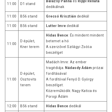
Balázsy Panna
és
Rippl Renáta
11:00
D1 stand
dedikálnak
11:00
B56 stand
Grecsó Krisztián
dedikál
11:00
B56 stand
Lutter Imre
dedikál
Hidas Bence
: És mindent mindent
D épület,
betemet a hó
11:00
Kner terem
A szerzővel Szilágyi Zsóﬁa
beszélget
Madách Imre: Az ember
tragédiája.
Nádasdy Ádám
prózai
D épület,
fordításával
11:00
Osztovits
A fordítóval Fenyő D. György
terem
beszélget.
Közreműködik: Nagy Katica és
Porogi Ádám
12:00
B56 stand
Hidas Bence
dedikál