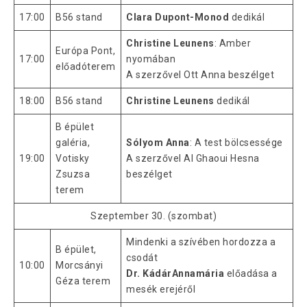
17:00
B56 stand
Clara Dupont-Monod
dedikál
Christine Leunens
: Amber
Európa Pont,
17:00
nyomában
előadóterem
A szerzővel Ott Anna beszélget
18:00
B56 stand
Christine Leunens
dedikál
B épület
galéria,
Sólyom Anna
: A test bölcsessége
19:00
Votisky
A szerzővel Al Ghaoui Hesna
Zsuzsa
beszélget
terem
Szeptember 30. (szombat)
Mindenki a szívében hordozza a
B épület,
csodát
10:00
Morcsányi
Dr. KádárAnnamária
előadása a
Géza terem
mesék erejéről