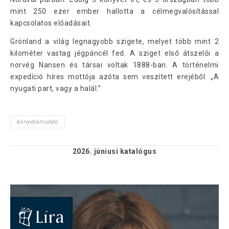
mint 250 ezer ember hallotta a célmegvalósítással
kapcsolatos előadásait.
Grönland a világ legnagyobb szigete, melyet több mint 2
kilométer vastag jégpáncél fed. A sziget első átszelői a
norvég Nansen és társai voltak 1888-ban. A történelmi
expedíció híres mottója azóta sem veszített erejéből: „A
nyugati part, vagy a halál.”
könyvbemutató
2026. júniusi
katalógus