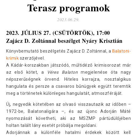
Terasz programok
2023.06.29.
2023. JÚLIUS 27. (CSÜTÖRTÖK), 17:00
Zajácz D. Zoltánnal beszélget Nyáry Krisztián
Könyvbemutató beszélgetés Zajácz D. Zoltánnal, a
Balatoni-
krimik
szerzőjével.
A Kádár-korszakban játszódó, múltidéző krimisorozat már
az első kötet, a
Véres Balaton
megjelenése óta nagy
népszerűségnek örvend. Hiteles korrajza, nosztalgikus
hangulata és persze a csavaros bűnügyek együtt teremtik
meg a történetek különleges hangulatát, atmoszféráját.
Új, negyedik kötetében az olvasó visszautazik az időben –
1972-be, Balatonaligára –, és az újonc Adorján Máté
nyomozását követheti, aki az MSZMP pártüdülőjében
holtan talált lány esetét próbálja megoldani.
Adorjánnak a különféle hatalmi érdekek között kell