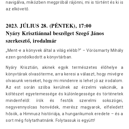
navigálva, miközben megpróbál rájönni, mi is történt és ki is
az elkövető.
2023. JÚLIUS 28. (PÉNTEK), 17:00
Nyáry Krisztiánnal beszélget Szegő János
szerkesztő, irodalmár
„Ment-e a könyvek által a világ elébb?” – Vörösmarty Mihály
ezen gondolkodott a könyvtárban.
Nyáry Krisztián, akinek egyik természetes élőhelye a
könyvtárak olvasóterme, arra keresi a választ, hogy mivégre
olvasunk verseket, hogy mi mindenre is lehet jó az irodalom.
Az est során szóba kerülnek az érzelmi vakcinák, a
költészet egyetemessége és különlegessége és történetek
mindenfelől: írók és festők szerelmi sokszögei,
negyvennyolcas honvédek, merész magyarok, elfeledett
hősök, a Himnusz históriája, a hungarikumok eredete – és a
sort még folytathatnánk. Folytassuk is együtt!