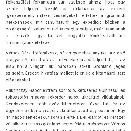
felkészülési folyamatra van szükség ahhoz, hogy egy
szinte teljesen kezdő is vállalhassa az extrém
igénybevételt, milyen veszélyeket rejtettek a grönlandi
hétköznapok, mit tanulhatunk egy expedíció közben a
boldogságról, valamint azt is megtudhatjuk, miért ajánlanak
a szerzők egy kicsivel nagyobb kockázatvállalást
mindannyiunk életébe.
Vámos Nóra fotóművész; háromgyerekes anyuka. Az első
magyar nő, aki ultratávú sarkvidéki kihívást teljesített, és az
első nő a világon, aki párosban átkelt Grönland jeges
szigetén. Eredeti hivatása mellett jelenleg a kitartásról tart
előadásokat.
Rakonczay Gábor extrém sportoló, kétszeres Guinness- és
többszörös magyar rekorder hajós, ultrafutó világbajnok.
Rendszeresen több száz kilométeres távon fut, és az
egyetlen ember a világon, aki átkenuzott egy óceánon. Egy
44 napos felfedezőút során elérte a Déli-sarkot, és kétszer
vállalkozott transzgrönlandi expedícióra, másodszor Vámos
Nórával párban. Eddig 5 könyvet írt, és 5 országban több