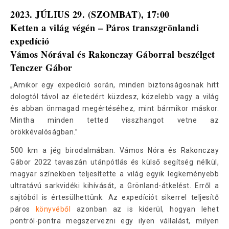
2023. JÚLIUS 29. (SZOMBAT), 17:00
Ketten a világ végén – Páros transzgrönlandi
expedíció
Vámos Nórával és Rakonczay Gáborral beszélget
Tenczer Gábor
„Amikor egy expedíció során, minden biztonságosnak hitt
dologtól távol az életedért küzdesz, közelebb vagy a világ
és abban önmagad megértéséhez, mint bármikor máskor.
Mintha minden tetted visszhangot vetne az
örökkévalóságban.”
500 km a jég birodalmában. Vámos Nóra és Rakonczay
Gábor 2022 tavaszán utánpótlás és külső segítség nélkül,
magyar színekben teljesítette a világ egyik legkeményebb
ultratávú sarkvidéki kihívását, a Grönland-átkelést. Erről a
sajtóból is értesülhettünk. Az expedíciót sikerrel teljesítő
páros
könyvéből
azonban az is kiderül, hogyan lehet
pontról-pontra megszervezni egy ilyen vállalást, milyen