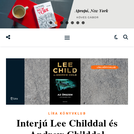
LÍRA KÖNYVKLUB
Interjú Lee Childdal és