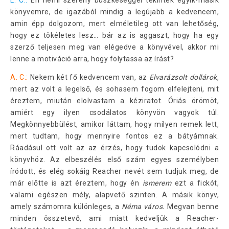
L. C.:
Én némi szerény büszkeséggel tekintek egyik-másik
könyvemre, de igazából mindig a legújabb a kedvencem,
amin épp dolgozom, mert elméletileg ott van lehetőség,
hogy ez tökéletes lesz… bár az is aggaszt, hogy ha egy
szerző teljesen meg van elégedve a könyvével, akkor mi
lenne a motiváció arra, hogy folytassa az írást?
A. C.:
Nekem két fő kedvencem van, az
Elvarázsolt dollárok
,
mert az volt a legelső, és sohasem fogom elfelejteni, mit
éreztem, miután elolvastam a kéziratot. Óriás örömöt,
amiért egy ilyen csodálatos könyvön vagyok túl.
Megkönnyebbülést, amikor láttam, hogy milyen remek lett,
mert tudtam, hogy mennyire fontos ez a bátyámnak.
Ráadásul ott volt az az érzés, hogy tudok kapcsolódni a
könyvhöz. Az elbeszélés első szám egyes személyben
íródott, és elég sokáig Reacher nevét sem tudjuk meg, de
már előtte is azt éreztem, hogy én
ismerem
ezt a fickót,
valami egészen mély, alapvető szinten. A másik könyv,
amely számomra különleges, a
Néma város.
Megvan benne
minden összetevő, ami miatt kedveljük a Reacher-