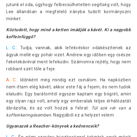
jutunk el oda, úgyhogy felbecsülhetetlen segítség volt, hogy
Lee állandóan a megfelelő irányba tudott kormányozni
minket.
Köztudott, hogy mind a ketten imádják a kávét. Ki a nagyobb
koffeinfüggő?
L. C.:
Tudja, vannak, akik lefekvéskor odakészítenek az
ágyuk mellé egy pohár vizet. Andrew egy időben egy csésze
feketekávéval ment lefeküdni. Számomra rejtély, hogy nem
robbant szét tőle a feje.
A. C.:
Időnként még mindig ezt csinálom. Ha napközben
nem ittam elég kávét, akkor este fáj a fejem, és nem tudok
elaludni. Egy barátomtól egyszer kaptam egy bögrét, amin
egy olyan rajz volt, amely egy emberalak teljes érhálózatát
ábrázolta, és az volt hozzá a felirat:
Túl sok vér van a
koffeinkeringésemben
. Nagyjából ez a helyzet velem.
Ugyanazok a Reacher-könyvek a kedvenceik?