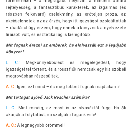
történeteket – a megragadó helyszín, a mindent átható
rejtélyesség, a fantasztikus karakterek, az izgalmas (és
részben felkavaró) cselekmény, az erőteljes próza, az
akciójelenetek, az az érzés, hogy itt igazságot szolgáltattak
– ráadásul úgy érzem, hogy ennek a könyvnek a nyelvezete
líraiabb volt, és esztétikailag is kielégítőbb.
Mit fognak érezni az emberek, ha elolvassák ezt a legújabb
könyvet?
L. C.:
Megkönnyebbülést és megelégedést, hogy
igazságtétel történt, és a rosszfiúk nemcsak egy kis szóbeli
megrovásban részesültek.
A. C.:
Igen, ezt mind – és még többet fognak majd akarni!
Mit tartogat a jövő Jack Reacher számára?
L. C.:
Mint mindig, ez most is az olvasóktól függ. Ha ők
akarják a folytatást, mi szolgálni fogunk vele!
A. C.:
A legnagyobb örömmel!