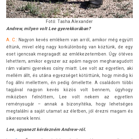
Fotó: Tasha.Alexander
Andrew, milyen volt Lee gyerekkorában?
A. C.:
Nagyon kevés emlékem van arról, amikor még együtt
éltünk, mivel elég nagy korkülönbség van köztünk, de egy
eset igencsak megragadt az emlékezetemben. Úgy ötéves
lehettem, amikor egyszer az apám nagyon megharagudott
rám valami gyerekes csíny miatt. Lee volt az egyetlen, aki
mellém állt, és utána egyezséget kötöttünk, hogy mindig ki
fog állni mellettem, én pedig őmellette. A családom többi
tagjával nagyon kevés közös volt bennem, úgyhogy
miközben felnőttem, Lee volt nekem az egyetlen
reménysugár – annak a bizonyítéka, hogy lehetséges
megtalálni a saját utamat az életben, jól érezni magam és
sikeresnek lenni.
Lee, ugyanezt kérdezném Andrew-ról.