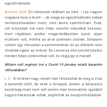
együttműködés.
Andrew Child:
Én nehéznek találtam az írást – Lee nagyon
magasra teszi a lécet! –, de maga az együttműködés sokkal
természetesebben ment, mint amire számítottam. Évek,
sőt évtizedek óta nem írtam semmit másokkal közösen,
mert régebben, amikor megpróbálkoztam ezzel, olyan
érzésem volt, mintha az árral szemben úsznék. Sohasem
voltam egy ritmusban a partneremmel, és az ötleteim nem
olvadtak egybe az övéivel. De Leevel az első perctől kezdve
minden teljes szinkronban volt, és végig így is maradt.
Milyen volt regényt írni a Covid-19 járvány miatti karantén
időszakában?
L. C.:
A történet nagy részét már felvázoltuk és meg is írtuk
a karantén előtt, de ezek a hónapok, amikor a kényszerű
bezártság miatt nem volt semmi más tennivalónk, igazából
nagyon hasznosak voltak, segítettek az összpontosításban.