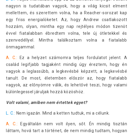
nagyon is tudatában vagyok, hogy a világ kicsit elment
mellettem, és szerettem volna, ha a Reacher-sorozat kap
egy friss energialöketet. Az, hogy Andrew csatlakozott
hozzám, olyan, mintha egy nap rejtélyes módon tizenöt
évvel fiatalabban ébredtem volna, tele új ötletekkel és
szenvedéllyel. Mintha találkoztam volna a fiatalabb
önmagammal.
A. C.:
Ez a helyzet számomra teljes fordulatot jelent. A
család legifjabb tagjaként mindig úgy éreztem, hogy én
vagyok a leglassúbb, a legkevésbé képzett, a legkevésbé
tanult. De most, életemben először az, hogy fiatalabb
vagyok, az előnyömre válik, és lehetővé teszi, hogy valami
különlegessel járuljak hozzá közöshöz.
Volt valami, amiben nem értettek egyet?
L. C.:
Nem igazán. Mind a ketten tudtuk, mi a célunk.
A. C.:
Egyáltalán nem volt ilyen, sőt. Én mindig tisztán
láttam, hová tart a történet, de nem mindig tudtam, hogyan