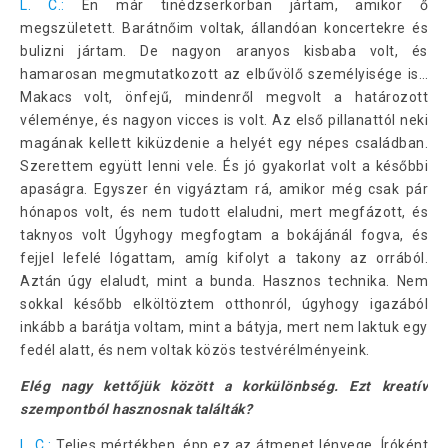
L. C.:
Én már tinédzserkorban jártam, amikor ő
megszületett. Barátnőim voltak, állandóan koncertekre és
bulizni jártam. De nagyon aranyos kisbaba volt, és
hamarosan megmutatkozott az elbűvölő személyisége is…
Makacs volt, önfejű, mindenről megvolt a határozott
véleménye, és nagyon vicces is volt. Az első pillanattól neki
magának kellett kiküzdenie a helyét egy népes családban.
Szerettem együtt lenni vele. És jó gyakorlat volt a későbbi
apaságra. Egyszer én vigyáztam rá, amikor még csak pár
hónapos volt, és nem tudott elaludni, mert megfázott, és
taknyos volt Úgyhogy megfogtam a bokájánál fogva, és
fejjel lefelé lógattam, amíg kifolyt a takony az orrából.
Aztán úgy elaludt, mint a bunda. Hasznos technika. Nem
sokkal később elköltöztem otthonról, úgyhogy igazából
inkább a barátja voltam, mint a bátyja, mert nem laktuk egy
fedél alatt, és nem voltak közös testvérélményeink.
Elég nagy kettőjük között a korkülönbség. Ezt kreatív
szempontból hasznosnak találták?
L. C.:
Teljes mértékben, épp ez az átmenet lényege. Íróként