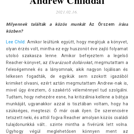
Andrew Childdal
2021.02.16.
Milyennek találták a közös munkát
Az Őrszem
írása
közben?
Lee Child:
Amikor leültünk együtt, hogy megírjuk a könyvet,
olyan érzés volt, mintha ez egy huszonöt éve zajló folyamat
utolsó szakasza lenne. Amikor befejeztem a legelső
Reacher-könyvet, az
Elvarázsolt
dollárok
at, megmutattam a
feleségemnek és a lányomnak, akik nagyon lojálisan és
lelkesen fogadták, de egyikük sem szokott igazából
krimiket olvasni, ezért aztán megmutattam Andrew-nak is,
mivel úgy éreztem, ő szakértő véleménnyel tud szolgálni.
Tudtam, hogy nehezére esne, ha kritizálnia kellene a bátyja
munkáját, ugyanakkor azzal is tisztában voltam, hogy ha
szükséges, megteszi. Ő már csak ilyen. De szerencsére
tetszett neki, és attól fogva Reacher amolyan közös családi
tulajdonunkká vált… szinte mintha a fivérünk lett volna.
Úgyhogy végül meglehetősen könnyen ment az