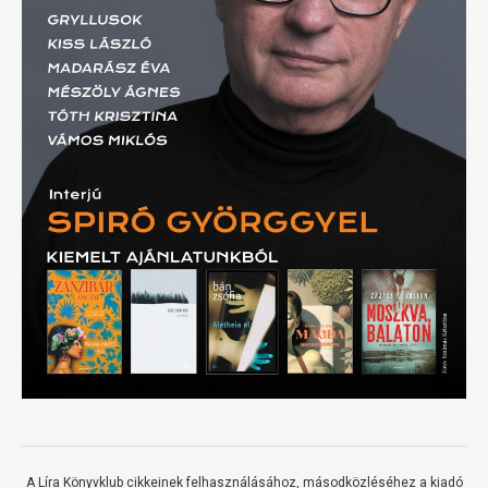
A Líra Könyvklub cikkeinek felhasználásához, másodközléséhez a kiadó