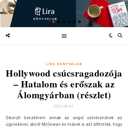
LÍRA KÖNYVKLUB
Hollywood csúcsragadozója
– Hatalom és erőszak az
Álomgyárban (részlet)
2021.09.01.
Sikerült beszélnem annak az angol színésznőnek az
ügynökével, akiről McGowan és mások is azt állították, hogy