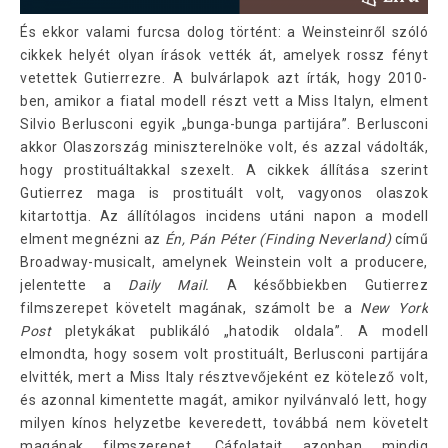
És ekkor valami furcsa dolog történt: a Weinsteinről szóló
cikkek helyét olyan írások vették át, amelyek rossz fényt
vetettek Gutierrezre. A bulvárlapok azt írták, hogy 2010-
ben, amikor a fiatal modell részt vett a Miss Italyn, elment
Silvio Berlusconi egyik „bunga-bunga partijára”. Berlusconi
akkor Olaszország miniszterelnöke volt, és azzal vádolták,
hogy prostituáltakkal szexelt. A cikkek állítása szerint
Gutierrez maga is prostituált volt, vagyonos olaszok
kitartottja. Az állítólagos incidens utáni napon a modell
elment megnézni az
Én, Pán Péter (Finding Neverland)
című
Broadway-musicalt, amelynek Weinstein volt a producere,
jelentette a
Daily Mail.
A későbbiekben Gutierrez
filmszerepet követelt magának, számolt be a
New York
Post
pletykákat publikáló „hatodik oldala”. A modell
elmondta, hogy sosem volt prostituált, Berlusconi partijára
elvitték, mert a Miss Italy résztvevőjeként ez kötelező volt,
és azonnal kimentette magát, amikor nyilvánvaló lett, hogy
milyen kínos helyzetbe keveredett, továbbá nem követelt
magának filmszerepet. Cáfolatait azonban mindig