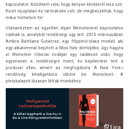
kapcsolatot. Közöltem vele, hogy kényes kérdésről lesz szó.
Kicsit nyugtalan és tartózkodó volt, de megbeszéltük, hogy
mikor hívhatom fel.
Utánanéztem az egyetlen olyan Weinsteinnel kapcsolatos
vádnak is, amelyből rendőrségi ügy lett. 2015 márciusában
Ambra Battilana Gutierrez, egy filippínó/olasz modell, aki
egy alkalommal bejutott a Miss Italy döntőjébe, úgy hagyta
el Weinstein tribecai irodáját egy találkozó után, hogy
egyenesen a rendőrségre ment, és bejelentést tett a
producer ellen, amiért az megfogdosta. A New York-i
rendőrség kihallgatásra idézte be Weinsteint. A
pletykalapok lázasan láttak munkához.