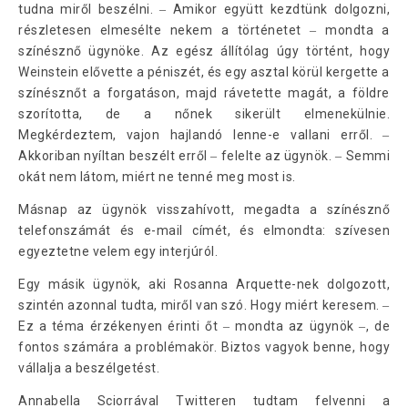
tudna miről beszélni. ‒ Amikor együtt kezdtünk dolgozni,
részletesen elmesélte nekem a történetet ‒ mondta a
színésznő ügynöke. Az egész állítólag úgy történt, hogy
Weinstein elővette a péniszét, és egy asztal körül kergette a
színésznőt a forgatáson, majd rávetette magát, a földre
szorította, de a nőnek sikerült elmenekülnie.
Megkérdeztem, vajon hajlandó lenne-e vallani erről. ‒
Akkoriban nyíltan beszélt erről ‒ felelte az ügynök. ‒ Semmi
okát nem látom, miért ne tenné meg most is.
Másnap az ügynök visszahívott, megadta a színésznő
telefonszámát és e-mail címét, és elmondta: szívesen
egyeztetne velem egy interjúról.
Egy másik ügynök, aki Rosanna Arquette-nek dolgozott,
szintén azonnal tudta, miről van szó. Hogy miért keresem. ‒
Ez a téma érzékenyen érinti őt ‒ mondta az ügynök ‒, de
fontos számára a problémakör. Biztos vagyok benne, hogy
vállalja a beszélgetést.
Annabella Sciorrával Twitteren tudtam felvenni a