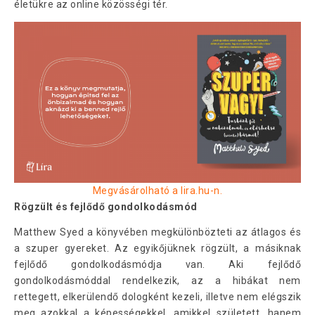
életükre az online közösségi tér.
Megvásárolható a lira.hu-n.
Rögzült és fejlődő gondolkodásmód
Matthew Syed a könyvében megkülönbözteti az átlagos és
a szuper gyereket. Az egyikőjüknek rögzült, a másiknak
fejlődő gondolkodásmódja van. Aki fejlődő
gondolkodásmóddal rendelkezik, az a hibákat nem
rettegett, elkerülendő dologként kezeli, illetve nem elégszik
meg azokkal a képességekkel, amikkel született, hanem