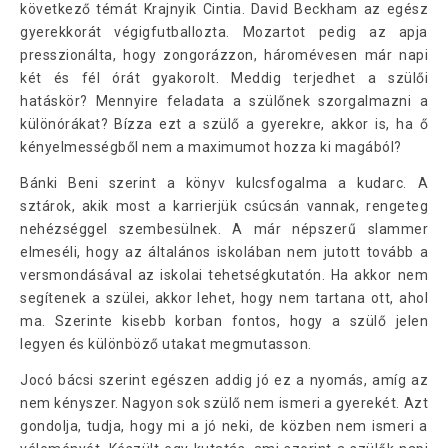
következő témát Krajnyik Cintia. David Beckham az egész
gyerekkorát végigfutballozta. Mozartot pedig az apja
presszionálta, hogy zongorázzon, háromévesen már napi
két és fél órát gyakorolt. Meddig terjedhet a szülői
hatáskör? Mennyire feladata a szülőnek szorgalmazni a
különórákat? Bízza ezt a szülő a gyerekre, akkor is, ha ő
kényelmességből nem a maximumot hozza ki magából?
Bánki Beni szerint a könyv kulcsfogalma a kudarc. A
sztárok, akik most a karrierjük csúcsán vannak, rengeteg
nehézséggel szembesülnek. A már népszerű slammer
elmeséli, hogy az általános iskolában nem jutott tovább a
versmondásával az iskolai tehetségkutatón. Ha akkor nem
segítenek a szülei, akkor lehet, hogy nem tartana ott, ahol
ma. Szerinte kisebb korban fontos, hogy a szülő jelen
legyen és különböző utakat megmutasson.
Jocó bácsi szerint egészen addig jó ez a nyomás, amíg az
nem kényszer. Nagyon sok szülő nem ismeri a gyerekét. Azt
gondolja, tudja, hogy mi a jó neki, de közben nem ismeri a