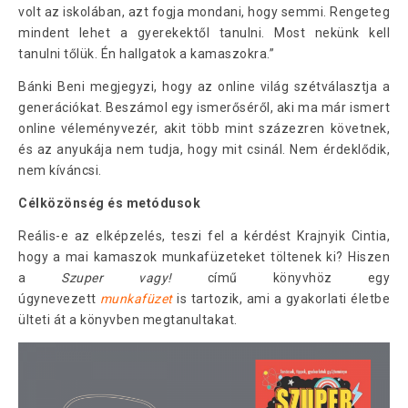
volt az iskolában, azt fogja mondani, hogy semmi. Rengeteg
mindent lehet a gyerekektől tanulni. Most nekünk kell
tanulni tőlük. Én hallgatok a kamaszokra.”
Bánki Beni megjegyzi, hogy az online világ szétválasztja a
generációkat. Beszámol egy ismerőséről, aki ma már ismert
online véleményvezér, akit több mint százezren követnek,
és az anyukája nem tudja, hogy mit csinál. Nem érdeklődik,
nem kíváncsi.
Célközönség és metódusok
Reális-e az elképzelés, teszi fel a kérdést Krajnyik Cintia,
hogy a mai kamaszok munkafüzeteket töltenek ki? Hiszen
a
Szuper vagy!
című könyvhöz egy
úgynevezett
munkafüzet
is tartozik, ami a gyakorlati életbe
ülteti át a könyvben megtanultakat.