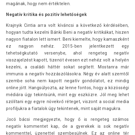
magának, hogy nem értéktelen.
Negatív kritika és pozitív lehetőségek
Krajnyik Cintia arra volt kíváncsi a következő kérdésében,
hogyan tudta kezelni Bánki Beni a negatív kritikákat, hiszen
nagyon fiatalon lett ismert. Beni kiemelte, hogy kamaszként
ez nagyon nehéz. 2015-ben jelentkezett egy
tehetségkutató versenybe, ahol rengeteg negatív
visszajelzést kapott, tizenöt évesen ezt nehéz volt a helyén
kezelni, a családi háttér sokat segített. Mostanra már
immunis a negatív hozzászólásokra. Négy év alatt szemtől
szembe soha nem kapott negatív gondolatot, ez mindig
online jött. Hangsúlyozta, az lenne fontos, hogy a közösségi
médiára úgy tekintsünk, mint egy eszközre. Jól meg lehet
szólítani egy egyre növekvő réteget, viszont a social media
profiljukra a fiatalok úgy tekintenek, mint saját magukra.
Jocó bácsi megjegyezte, hogy ő is rengeteg számos
negatív kommentet kap, de a gyerekek is sok negatív
kommenttel, üzenettel szembesülnek. Ez az online tér