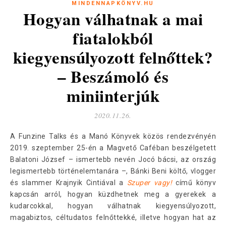
MINDENNAPKÖNYV.HU
Hogyan válhatnak a mai
fiatalokból
kiegyensúlyozott felnőttek?
– Beszámoló és
miniinterjúk
2020.11.26.
A Funzine Talks és a Manó Könyvek közös rendezvényén
2019. szeptember 25-én a Magvető Caféban beszélgetett
Balatoni József – ismertebb nevén Jocó bácsi, az ország
legismertebb történelemtanára –, Bánki Beni költő, vlogger
és slammer Krajnyik Cintiával a
Szuper vagy!
című könyv
kapcsán arról, hogyan küzdhetnek meg a gyerekek a
kudarcokkal, hogyan válhatnak kiegyensúlyozott,
magabiztos, céltudatos felnőttekké, illetve hogyan hat az