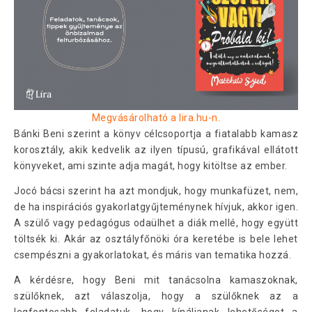
Megvásárolható a lira.hu-n.
Bánki Beni szerint a könyv célcsoportja a fiatalabb kamasz
korosztály, akik kedvelik az ilyen típusú, grafikával ellátott
könyveket, ami szinte adja magát, hogy kitöltse az ember.
Jocó bácsi szerint ha azt mondjuk, hogy munkafüzet, nem,
de ha inspirációs gyakorlatgyűjteménynek hívjuk, akkor igen.
A szülő vagy pedagógus odaülhet a diák mellé, hogy együtt
töltsék ki. Akár az osztályfőnöki óra keretébe is bele lehet
csempészni a gyakorlatokat, és máris van tematika hozzá.
A kérdésre, hogy Beni mit tanácsolna kamaszoknak,
szülőknek, azt válaszolja, hogy a szülőknek az a
legfontosabb feladatuk, hogy kínáljanak lehetőséget a