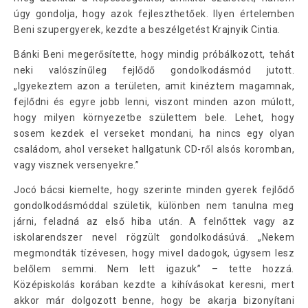
úgy gondolja, hogy azok fejleszthetőek. Ilyen értelemben
Beni szupergyerek, kezdte a beszélgetést Krajnyik Cintia.
Bánki Beni megerősítette, hogy mindig próbálkozott, tehát
neki valószínűleg fejlődő gondolkodásmód jutott.
„Igyekeztem azon a területen, amit kinéztem magamnak,
fejlődni és egyre jobb lenni, viszont minden azon múlott,
hogy milyen környezetbe születtem bele. Lehet, hogy
sosem kezdek el verseket mondani, ha nincs egy olyan
családom, ahol verseket hallgatunk CD-ről alsós koromban,
vagy visznek versenyekre.”
Jocó bácsi kiemelte, hogy szerinte minden gyerek fejlődő
gondolkodásmóddal születik, különben nem tanulna meg
járni, feladná az első hiba után. A felnőttek vagy az
iskolarendszer nevel rögzült gondolkodásúvá. „Nekem
megmondták tízévesen, hogy mivel dadogok, úgysem lesz
belőlem semmi. Nem lett igazuk” – tette hozzá.
Középiskolás korában kezdte a kihívásokat keresni, mert
akkor már dolgozott benne, hogy be akarja bizonyítani