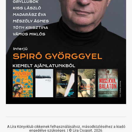
A Líra Könyvklub cikkeinek felhasználásához, másodközléséhez a kiadó
engedélye szükséges. | ©
Líra Csoport
, 2026.