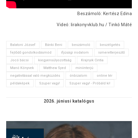
Beszámoló: Kertész Edina
Videó: lirakonyvklub.hu / Tinkó Máté
Balatoni József
Bánki Beni
beszámoló
beszélgetés
fejlődő gondolkodásmód
ifjúsági irodalom
ismeretterjesztő
Jocó bácsi
kiegyensúlyozottság
Krajnyik Cintia
Manó Könyvek
Matthew Syed
miniinterjú
negativitással való megküzdés
önbizalom
online tér
példaképek
Szuper vagy!
Szuper vagy! - Próbáld ki!
2026. júniusi
katalógus