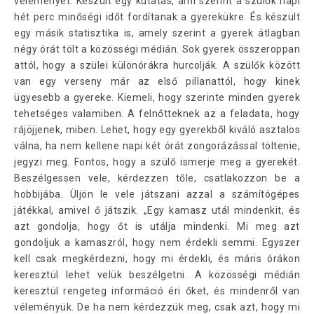
véleményét. Készült egy kutatás, ami szerint a szülők napi
hét perc minőségi időt fordítanak a gyerekükre. És készült
egy másik statisztika is, amely szerint a gyerek átlagban
négy órát tölt a közösségi médián. Sok gyerek összeroppan
attól, hogy a szülei különórákra hurcolják. A szülők között
van egy verseny már az első pillanattól, hogy kinek
ügyesebb a gyereke. Kiemeli, hogy szerinte minden gyerek
tehetséges valamiben. A felnőtteknek az a feladata, hogy
rájöjjenek, miben. Lehet, hogy egy gyerekből kiváló asztalos
válna, ha nem kellene napi két órát zongorázással töltenie,
jegyzi meg. Fontos, hogy a szülő ismerje meg a gyerekét.
Beszélgessen vele, kérdezzen tőle, csatlakozzon be a
hobbijába. Üljön le vele játszani azzal a számítógépes
játékkal, amivel ő játszik. „Egy kamasz utál mindenkit, és
azt gondolja, hogy őt is utálja mindenki. Mi meg azt
gondoljuk a kamaszról, hogy nem érdekli semmi. Egyszer
kell csak megkérdezni, hogy mi érdekli, és máris órákon
keresztül lehet velük beszélgetni. A közösségi médián
keresztül rengeteg információ éri őket, és mindenről van
véleményük. De ha nem kérdezzük meg, csak azt, hogy mi