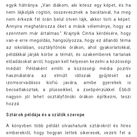
egyik hátránya. „Van diákom, aki kitesz egy képet, és ha
nem lájkolják rögtön, összevesznek a barátaival, ha meg
nem érkezik fél órán belül ötven lájk, akkor törli a képet.
Annyira meghatározza őket a másik véleménye, hogy az
szerintem már ártalmas.” Krajnyik Cintia kérdésére, hogy
van-e erre megoldás, hangsúlyozza, hogy ez állandó téma
az iskolában, osztályfőnöki órákon, ahol gyakorlatokkal,
példákkal járják körbe a témát, és szakemberek tartanak
előadásokat arról, hogyan kell helyesen kezelni a közösségi
médiát. Példaként említi a közösségi média pozitív
használatára az elmúlt időszak gyűjtését az
izomsorvadásos kisfiú javára, amibe gyerekek is
becsatlakoztak, a plüsseikkel, a zsebpénzükkel. Ebből
nagyon jól lehet osztályfőnöki órákon építkezni, teszi
hozzá.
Sztárok példája és a szülők szerepe
A könyvben több példát olvashatunk sztárokról és híres
emberekről, hogy hogyan lettek sikeresek, vezeti fel a