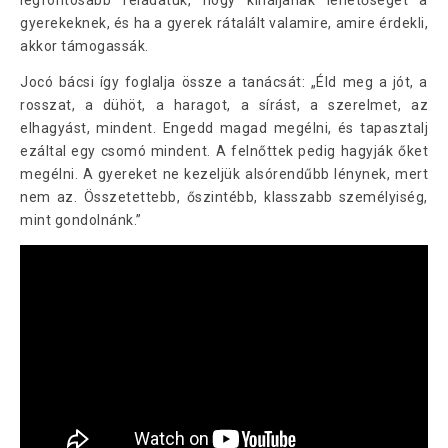
gyerekeknek, és ha a gyerek rátalált valamire, amire érdekli,
akkor támogassák.
Jocó bácsi így foglalja össze a tanácsát: „Éld meg a jót, a
rosszat, a dühöt, a haragot, a sírást, a szerelmet, az
elhagyást, mindent. Engedd magad megélni, és tapasztalj
ezáltal egy csomó mindent. A felnőttek pedig hagyják őket
megélni. A gyereket ne kezeljük alsórendűbb lénynek, mert
nem az. Összetettebb, őszintébb, klasszabb személyiség,
mint gondolnánk.”