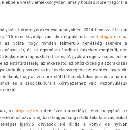
és ír ebbe a kreatív emlékkönyvben, amely hosszú időre megőrzi a
mélyiség: háromgyerekes családanyaként 2014 tavasza óta van
leg 116 ezer követője van, de megtalálható az
Instagramon
is,
lán az volna, hogy minden felmerülő nehézség ellenére a
gással jár, és az egymásra fordított figyelem megtérül, ami
űs légkörében tapasztalható meg. A gyakran egész napos online
ve az esti fürdetésig, az étkezéstől az öltözködésig a szórakozás
yakorlatilag összes aktív tevékenységébe betekintést nyerünk.
ideóknak, hogy a szemünk előtt láthatjuk felcseperedni a három
shoz és a szociokulturális környezethez való viszonyulásuk
eresztül.
maz, az
Anyu és én
a 4–6 éves korosztályt, tehát nagyjából az
mekeket célozza meg barátságos hangvételű feladataival, akiket
ességet igénylő kihívások elé állítja a könyv, de nyilván