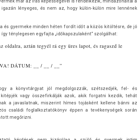
yermek már az írás képességével is rendelkezik, mindazonáltal a
igazán lényeges, és nem az, hogy külön-külön mire lennének
a és gyermeke minden héten fordít időt a közös kitöltésre, de jó
, így ténylegesen egyfajta „időkapszulaként” szolgálhat:
z oldalra, aztán tegyél rá egy üres lapot, és ragaszd le
 DÁTUM: __ / __ / __”
hogy a könyvtárgyat jól megdolgozzák, szétszedjék, fel- és
kitépjék vagy összefirkálják azok, akik forgatni kezdik, tehát
k a javaslatnak, miszerint hímes tojásként kellene bánni az
özös családi foglalkoztatókönyv éppen a tevékenységek során
tott megőrizni.
ztató kérdések nem kizárólag a szülő és gyermek intim