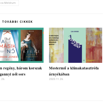
cca Meldrum
TOVÁBBI CIKKEK
 regény, három korszak
Mestermű a klímakatasztrófa
gannyi női sors
árnyékában
.26.
2020.11.26.