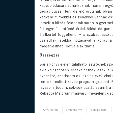
kapcsolódására vonatkoznak, hanem egyútta
tagját úgyszintén, de előfordulnak olyan
kedvenc filmekkel és zenékkel vannak öss
játszik a közös feladatok során, a gyermek
fel egymást átfedő érdeklődést és gondo
életkortól függetlenül – a szabad asszo
családfák játékba hozásával a könyv a
megerősítheti, illetve alakíthatja.
Összegzés
Bár a könyv elején található, szülőknek s
akit kölcsönösen érdekelhetnek ezek a 
évesekre, szerintem az iskolás évek első
rendszeresített közös program gyanánt. E
javasolni tudom, sok-sok család számára
Rebecca Meldrum magyarul megjelent kia
Anyu és én
emlékkönyv
foglalkoztató