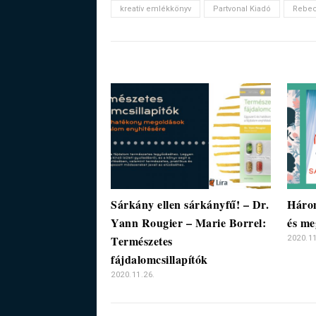
kreatív emlékkönyv
Partvonal Kiadó
Rebe
Sárkány ellen sárkányfű! – Dr.
Három
Yann Rougier – Marie Borrel:
és me
Természetes
2020.11
fájdalomcsillapítók
2020.11.26.