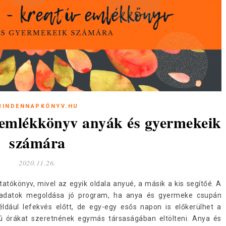
MINDENNAPKÖNYV.HU
 emlékkönyv anyák és gyermekeik
számára
2020.11.26.
tókönyv, mivel az egyik oldala anyué, a másik a kis segítőé. A
eladatok megoldása jó program, ha anya és gyermeke csupán
éldául lefekvés előtt, de egy-egy esős napon is előkerülhet a
ú órákat szeretnének egymás társaságában eltölteni. Anya és