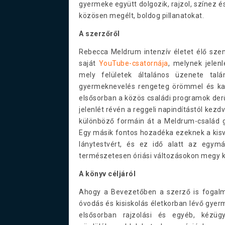
gyermeke együtt dolgozik, rajzol, színez 
közösen megélt, boldog pillanatokat.
A szerzőről
Rebecca Meldrum intenzív életet élő sze
saját
YouTube-csatornája
, melynek jelen
mely felületek általános üzenete ta
gyermeknevelés rengeteg örömmel és kaca
elsősorban a közös családi programok der
jelenlét révén a reggeli napindítástól kezd
különböző formáin át a Meldrum-család g
Egy másik fontos hozadéka ezeknek a kisv
lánytestvért, és ez idő alatt az egymá
természetesen óriási változásokon megy k
A könyv céljáról
Ahogy a Bevezetőben a szerző is fogal
óvodás és kisiskolás életkorban lévő gyer
elsősorban rajzolási és egyéb, kézügy