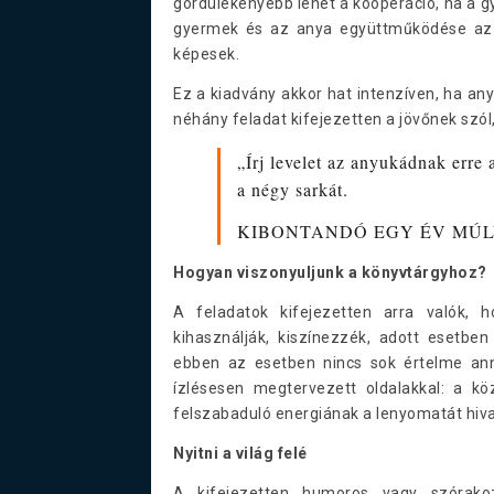
gördülékenyebb lehet a kooperáció, ha a g
gyermek és az anya együttműködése az 
képesek.
Ez a kiadvány akkor hat intenzíven, ha any
néhány feladat kifejezetten a jövőnek szól
„Írj levelet az anyukádnak erre a
a négy sarkát.
KIBONTANDÓ EGY ÉV MÚLVA!
Hogyan viszonyuljunk a könyvtárgyhoz?
A feladatok kifejezetten arra valók, 
kihasználják, kiszínezzék, adott esetben 
ebben az esetben nincs sok értelme anna
ízlésesen megtervezett oldalakkal: a k
felszabaduló energiának a lenyomatát hiva
Nyitni a világ felé
A kifejezetten humoros vagy szórako