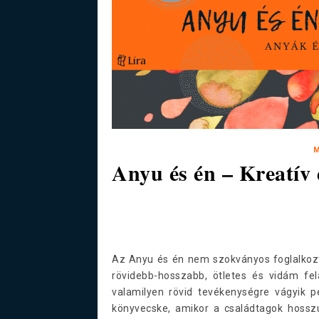
Anyu és én – Kreatív
Az Anyu és én nem szokványos foglalkozta
rövidebb-hosszabb, ötletes és vidám f
valamilyen rövid tevékenységre vágyik p
könyvecske, amikor a családtagok hossz