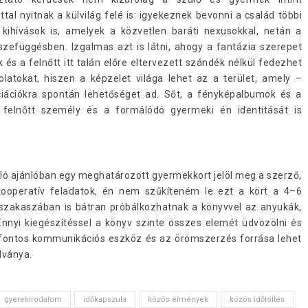
l nyitnak a külvilág felé is: igyekeznek bevonni a család többi
 kihívások is, amelyek a közvetlen baráti nexusokkal, netán a
zefüggésben. Izgalmas azt is látni, ahogy a fantázia szerepet
 és a felnőtt itt talán előre eltervezett szándék nélkül fedezhet
latokat, hiszen a képzelet világa lehet az a terület, amely –
ciációkra spontán lehetőséget ad. Sőt, a fényképalbumok és a
 felnőtt személy és a formálódó gyermeki én identitását is
zóló ajánlóban egy meghatározott gyermekkort jelöl meg a szerző,
kooperatív feladatok, én nem szűkíteném le ezt a kört a 4–6
 szakaszában is bátran próbálkozhatnak a könyvvel az anyukák,
nnyi kiegészítéssel a könyv szinte összes elemét üdvözölni és
 fontos kommunikációs eszköz és az örömszerzés forrása lehet
dványa.
gyerekirodalom
időkapszula
közös élmények
közös időtöltés