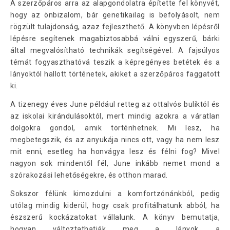
A szerzőpáros arra az alapgondolatra építette fel könyvét,
hogy az önbizalom, bár genetikailag is befolyásolt, nem
rögzült tulajdonság, azaz fejleszthető. A könyvben lépésről
lépésre segítenek magabiztosabbá válni egyszerű, bárki
által megvalósítható technikák segítségével. A fajsúlyos
témát fogyaszthatóvá teszik a képregényes betétek és a
lányoktól hallott történetek, akiket a szerzőpáros faggatott
ki.
A tizenegy éves June például retteg az ottalvós buliktól és
az iskolai kirándulásoktól, mert mindig azokra a váratlan
dolgokra gondol, amik történhetnek. Mi lesz, ha
megbetegszik, és az anyukája nincs ott, vagy ha nem lesz
mit enni, esetleg ha honvágya lesz és félni fog? Mivel
nagyon sok mindentől fél, June inkább nemet mond a
szórakozási lehetőségekre, és otthon marad.
Sokszor félünk kimozdulni a komfortzónánkból, pedig
utólag mindig kiderül, hogy csak profitálhatunk abból, ha
észszerű kockázatokat vállalunk. A könyv bemutatja,
hogyan változtathatják meg a lányok a