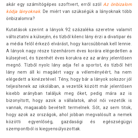
akár egy számítógépes szoftvert, erről szól
Az önbizalom
kódja lányoknak
. De miért van szükségük a lányoknak több
önbizalomra?
Kutatások szerint a lányok 92 százaléka szeretne valamit
változtatni a külsején, és tízből kilenc lány érzi a divatipar és
a média felől érkező elvárást, hogy karcsúbbnak kell lennie.
A lányok nagy része tizenhárom éves korára elégedetlen a
külsejével, és tizenhét éves korukra ez az arány jelentősen
megnő. Tízből nyolc lány adja fel a sportot, és tízből hét
lány nem áll ki magáért vagy a véleményéért, ha nem
elégedett a kinézetével. Tény, hogy bár a lányok sokszor jól
teljesítenek az iskolában, a vezetők között már jelentősen
kisebb arányban találjuk meg őket, pedig mára az is
bizonyított, hogy azok a vállalatok, ahol női vezetők is
vannak, magasabb bevételt termelnek. Sőt, az sem titok,
hogy azok az országok, ahol jobban megvalósult a nemek
közötti egyenlőség, gazdasági és egészségügyi
szempontból is kiegyensúlyozottak.