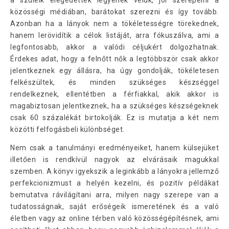
a szüleik elégedettek legyenek velük, jól szerepelni a
közösségi médiában, barátokat szerezni és így tovább.
Azonban ha a lányok nem a tökéletességre törekednek,
hanem lerövidítik a célok listáját, arra fókuszálva, ami a
legfontosabb, akkor a valódi céljukért dolgozhatnak.
Érdekes adat, hogy a felnőtt nők a legtöbbször csak akkor
jelentkeznek egy állásra, ha úgy gondolják, tökéletesen
felkészültek, és minden szükséges készséggel
rendelkeznek, ellentétben a férfiakkal, akik akkor is
magabiztosan jelentkeznek, ha a szükséges készségeknek
csak 60 százalékát birtokolják. Ez is mutatja a két nem
közötti felfogásbeli különbséget.
Nem csak a tanulmányi eredményeiket, hanem külsejüket
illetően is rendkívül nagyok az elvárásaik magukkal
szemben. A könyv igyekszik a leginkább a lányokra jellemző
perfekcionizmust a helyén kezelni, és pozitív példákat
bemutatva rávilágítani arra, milyen nagy szerepe van a
tudatosságnak, saját erőségeik ismeretének és a való
életben vagy az online térben való közösségépítésnek, ami