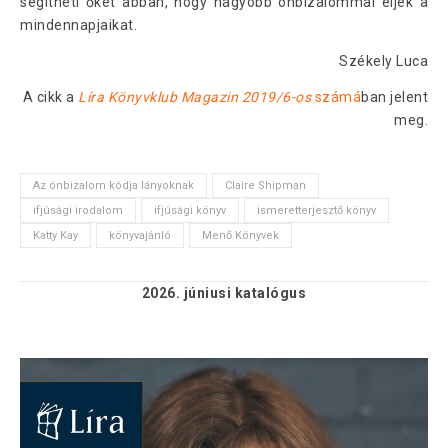
segítheti őket abban, hogy nagyobb önbizalommal éljék a
mindennapjaikat.
Székely Luca
A cikk a
Líra Könyvklub Magazin 2019/6-os
számá
ban jelent
meg.
Az önbizalom kódja lányoknak
Claire Shipman
ifjúsági irodalom
ifjúsági könyv
ismeretterjesztő könyv
Katty Kay
könyvajánló
Menő Könyvek
2026. júniusi
katalógus