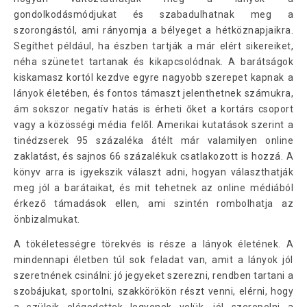
gondolkodásmódjukat és szabadulhatnak meg a
szorongástól, ami rányomja a bélyeget a hétköznapjaikra.
Segíthet például, ha észben tartják a már elért sikereiket,
néha szünetet tartanak és kikapcsolódnak. A barátságok
kiskamasz kortól kezdve egyre nagyobb szerepet kapnak a
lányok életében, és fontos támaszt jelenthetnek számukra,
ám sokszor negatív hatás is érheti őket a kortárs csoport
vagy a közösségi média felől. Amerikai kutatások szerint a
tinédzserek 95 százaléka átélt már valamilyen online
zaklatást, és sajnos 66 százalékuk csatlakozott is hozzá. A
könyv arra is igyekszik választ adni, hogyan választhatják
meg jól a barátaikat, és mit tehetnek az online médiából
érkező támadások ellen, ami szintén rombolhatja az
önbizalmukat.
A tökéletességre törekvés is része a lányok életének. A
mindennapi életben túl sok feladat van, amit a lányok jól
szeretnének csinálni: jó jegyeket szerezni, rendben tartani a
szobájukat, sportolni, szakkörökön részt venni, elérni, hogy