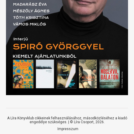
A Líra Könyvklub cikkeinek felhasználásához, másodközléséhez a kiadó
engedélye szükséges. | ©
Líra Csoport
, 2026.
Impresszum