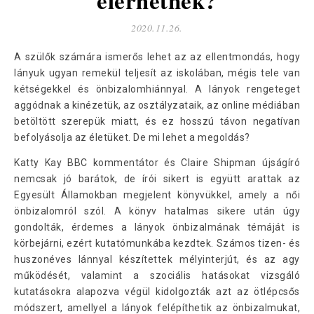
elérhetnek?
2020.11.26.
A szülők számára ismerős lehet az az ellentmondás, hogy
lányuk ugyan remekül teljesít az iskolában, mégis tele van
kétségekkel és önbizalomhiánnyal. A lányok rengeteget
aggódnak a kinézetük, az osztályzataik, az online médiában
betöltött szerepük miatt, és ez hosszú távon negatívan
befolyásolja az életüket. De mi lehet a megoldás?
Katty Kay BBC kommentátor és Claire Shipman újságíró
nemcsak jó barátok, de írói sikert is együtt arattak az
Egyesült Államokban megjelent könyvükkel, amely a női
önbizalomról szól. A könyv hatalmas sikere után úgy
gondolták, érdemes a lányok önbizalmának témáját is
körbejárni, ezért kutatómunkába kezdtek. Számos tizen- és
huszonéves lánnyal készítettek mélyinterjút, és az agy
működését, valamint a szociális hatásokat vizsgáló
kutatásokra alapozva végül kidolgozták azt az ötlépcsős
módszert, amellyel a lányok felépíthetik az önbizalmukat,